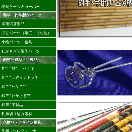
穂先ケース＆カーバー
和竿・釣竿製作パーツ
印籠継ぎ部品
握りパーツ（竿尻・その他）
小物パーツ・金具
わかさぎ竿製作パーツ
釣竿完成品・半製品
和竿”船竿・へチ竿
和竿”穴釣りテトラ竿
和竿”たなご竿
和竿”わかさぎ竿
和竿”半製品
釣竿切り込み素材
色塗り・デザイン用具
塗料（ウレタン・他）