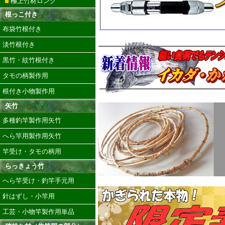
極上竹材ロング
根っこ付き
布袋竹根付き
淡竹根付き
黒竹・紋竹根付き
タモの柄製作用
根付き小物製作用
矢竹
多種釣竿製作用矢竹
へら竿用製作用矢竹
竿受け・タモの柄用
らっきょう竹
へら竿受け・釣竿手元用
針はずし・小竿用
工芸・小物竿製作用単品