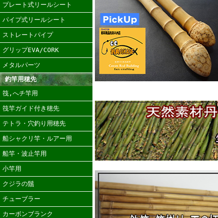
プレート式リールシート
パイプ式リールシート
ストレートパイプ
グリップEVA/CORK
メタルパーツ
釣竿用穂先
筏,へチ竿用
筏竿ガイド付き穂先
テトラ・穴釣り用穂先
船シャクリ竿・ルアー用
船竿・波止竿用
小竿用
クジラの鬚
チューブラー
カーボンブランク