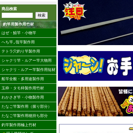
商品検索
釣竿用製作用竹材
はぜ・鱚竿・小物竿
へち竿,筏竿製作用
テトラ穴釣り竿製作用
シャクリ竿・ルアー竿大物用
シャクリ・ルアー竿製作用短材
船竿全般・多用途製作用
玉枠・タモ枠製作用竹材
わかさぎ竿・小物製作用
たなご竿製作用（握り部分）
たなご竿製作用穂持ち部分
釣竿製作用極上竹材