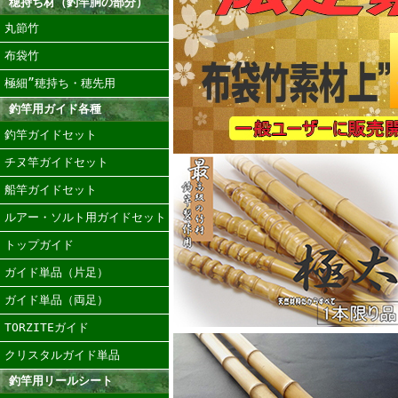
穂持ち材（釣竿胴の部分）
丸節竹
布袋竹
極細”穂持ち・穂先用
釣竿用ガイド各種
釣竿ガイドセット
チヌ竿ガイドセット
船竿ガイドセット
ルアー・ソルト用ガイドセット
トップガイド
ガイド単品（片足）
ガイド単品（両足）
TORZITEガイド
クリスタルガイド単品
釣竿用リールシート