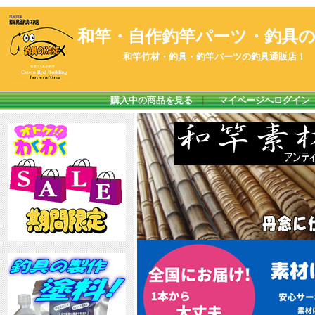
和竿・自作釣竿パーツ・釣具のK
和竿竹材・釣具・釣竿パーツの釣具通販店！
購入中の商品を見る
｜
マイページへログイン