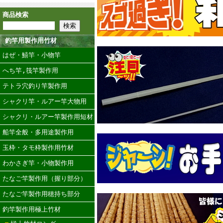
商品検索
釣竿用製作用竹材
はぜ・鱚竿・小物竿
へち竿,筏竿製作用
テトラ穴釣り竿製作用
シャクリ竿・ルアー竿大物用
シャクリ・ルアー竿製作用短材
船竿全般・多用途製作用
玉枠・タモ枠製作用竹材
わかさぎ竿・小物製作用
たなご竿製作用（握り部分）
たなご竿製作用穂持ち部分
釣竿製作用極上竹材