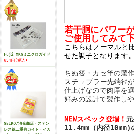
若干胴にパワー
ご使用してみて
こちらはノーマルと
せた調子となります
Fuji MKGミニクロガイド
654円(税込)
ちぬ筏・カセ竿の製
スチュブラー先端径
仕上げなので肉厚を
好みの設計で製作し
NEWスペック登場！
元
SEIKO/清光商店・ステン
11.4mm（内径10m
レス線二重巻ガイド・イカ