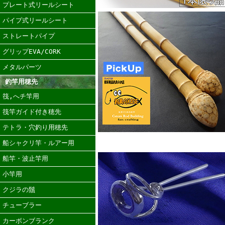
プレート式リールシート
パイプ式リールシート
ストレートパイプ
グリップEVA/CORK
メタルパーツ
釣竿用穂先
筏,へチ竿用
筏竿ガイド付き穂先
テトラ・穴釣り用穂先
船シャクリ竿・ルアー用
船竿・波止竿用
小竿用
クジラの鬚
チューブラー
カーボンブランク