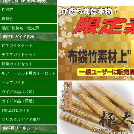
穂持ち材（釣竿胴の部分）
丸節竹
布袋竹
極細”穂持ち・穂先用
釣竿用ガイド各種
釣竿ガイドセット
チヌ竿ガイドセット
船竿ガイドセット
ルアー・ソルト用ガイドセット
トップガイド
ガイド単品（片足）
ガイド単品（両足）
TORZITEガイド
クリスタルガイド単品
釣竿用リールシート