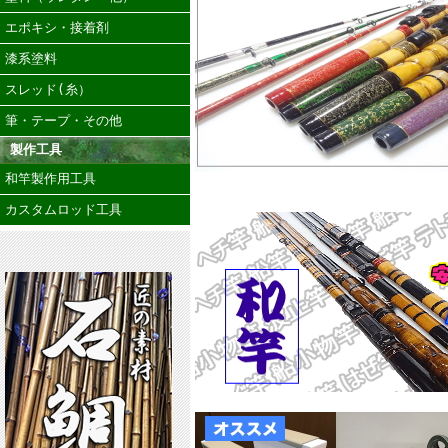
エポキシ・接着剤
漆系塗料
スレッド(糸）
筆・テープ・その他
製作工具
和竿製作用工具
カスタムロッド工具