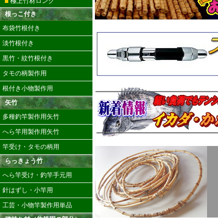
極上竹材ロング
根っこ付き
布袋竹根付き
淡竹根付き
黒竹・紋竹根付き
タモの柄製作用
根付き小物製作用
矢竹
多種釣竿製作用矢竹
へら竿用製作用矢竹
竿受け・タモの柄用
らっきょう竹
へら竿受け・釣竿手元用
針はずし・小竿用
工芸・小物竿製作用単品