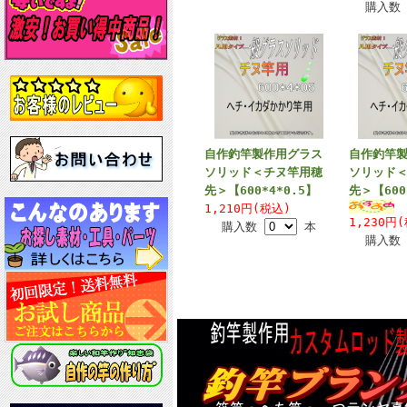
購入
自作釣竿製作用グラス
自作釣竿
ソリッド＜チヌ竿用穂
ソリッド
先＞【600*4*0.5】
先＞【600
1,210円(税込)
1,230円
購入数
本
購入