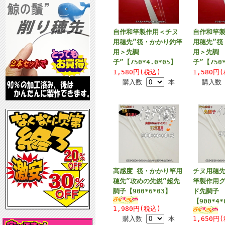
自作和竿製作用＜チヌ
自作和竿
用穂先”筏・かかり釣竿
用穂先”筏
用＞先調
用＞先調
子”【750*4.0*05】
子”【750*
1,580円(税込)
1,580円
購入数
本
購入
高感度 筏・かかり竿用
チヌ用穂先
穂先”攻めの先鋭”超先
竿製作用
調子【900*6*03】
ド先調子
【900*4*
1,980円(税込)
購入数
本
1,650円