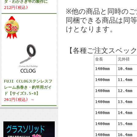
ダ・わかさぎ竿の製作に
212円(税込)
※他の商品と同時のご
同梱できる商品は同
けとなります。
【各種ご注文スベッ
全長
元外径
1400mm
10.4mm
1400mm
11.4mm
FUJI CCLOGステンレスフ
レーム糸巻き・釣竿用ガイ
1400mm
12.4mm
ド【サイズ3.5-8】
261円(税込) ～
1400mm
13.4mm
1400mm
14.4mm
1400mm
15.4mm
1400mm
16.4mm