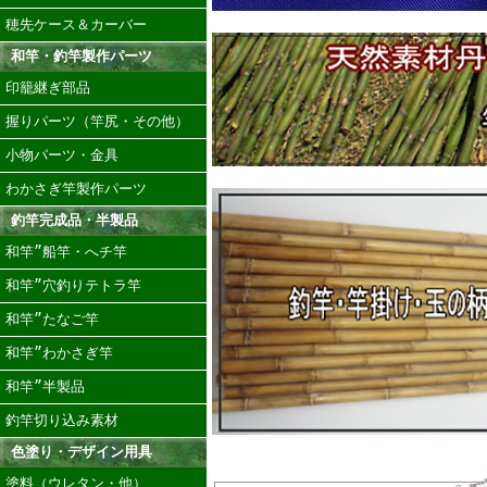
穂先ケース＆カーバー
和竿・釣竿製作パーツ
印籠継ぎ部品
握りパーツ（竿尻・その他）
小物パーツ・金具
わかさぎ竿製作パーツ
釣竿完成品・半製品
和竿”船竿・へチ竿
和竿”穴釣りテトラ竿
和竿”たなご竿
和竿”わかさぎ竿
和竿”半製品
釣竿切り込み素材
色塗り・デザイン用具
塗料（ウレタン・他）