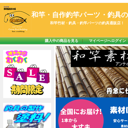
和竿・自作釣竿パーツ・釣具のK
和竿竹材・釣具・釣竿パーツの釣具通販店！
購入中の商品を見る
｜
マイページへログイン