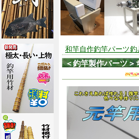
和竿自作釣竿パーツ釣具の
＜釣竿製作パーツ＞
ｍｍ硬調タイプ