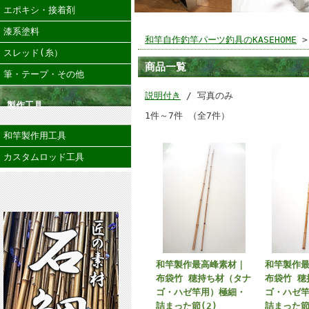
エポキシ・接着剤
漆系塗料
和竿自作釣竿パーツ釣具のKASEHOME
>
スレッド(糸）
商品一覧
筆・テープ・その他
説明付き
/ 写真のみ
製作工具
1件～7件 （全7件）
和竿製作用工具
カスタムロッド工具
和竿製作最高峰素材｜
和竿製作
布袋竹 穂持ち材（タナ
布袋竹 穂
ゴ・ハゼ竿用）極細・
ゴ・ハゼ
詰まった節(2)
詰まった