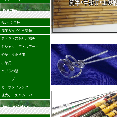
釣竿用穂先
筏,へチ竿用
筏竿ガイド付き穂先
テトラ・穴釣り用穂先
船シャクリ竿・ルアー用
船竿・波止竿用
小竿用
クジラの鬚
チューブラー
カーボンブランク
穂先ケース＆カーバー
和竿・釣竿製作パーツ