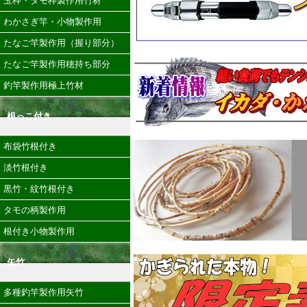
玉枠・タモ枠製作用竹材
わかさぎ竿・小物製作用
たなご竿製作用（握り部分）
たなご竿製作用穂持ち部分
釣竿製作用極上竹材
根っこ付き
布袋竹根付き
淡竹根付き
黒竹・紋竹根付き
タモの柄製作用
根付き小物製作用
矢竹
多種釣竿製作用矢竹