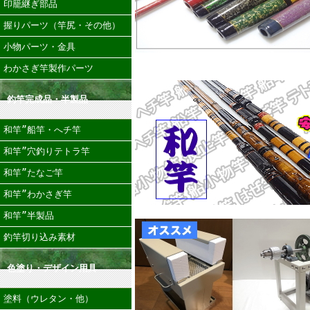
印籠継ぎ部品
握りパーツ（竿尻・その他）
小物パーツ・金具
わかさぎ竿製作パーツ
釣竿完成品・半製品
和竿”船竿・へチ竿
和竿”穴釣りテトラ竿
和竿”たなご竿
和竿”わかさぎ竿
和竿”半製品
釣竿切り込み素材
色塗り・デザイン用具
塗料（ウレタン・他）