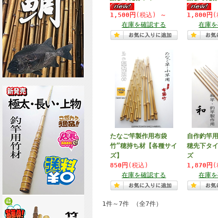
1,500円
(税込)
～
1,800円
(
在庫を確認する
在庫を
たなご竿製作用布袋
自作釣竿
竹”穂持ち材【各種サイ
穂先下タ
ズ】
ズ
850円
(税込)
1,870円
(
在庫を確認する
在庫を
1件～7件 （全7件）