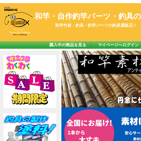
和竿・自作釣竿パーツ・釣具のK
和竿竹材・釣具・釣竿パーツの釣具通販店！
購入中の商品を見る
｜
マイページへログイン