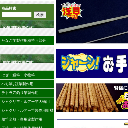
商品検索
釣竿用製作用竹材
たなご竿製作用穂持ち部分
釣竿用製作用竹材
はぜ・鱚竿・小物竿
へち竿,筏竿製作用
テトラ穴釣り竿製作用
シャクリ竿・ルアー竿大物用
シャクリ・ルアー竿製作用短材
船竿全般・多用途製作用