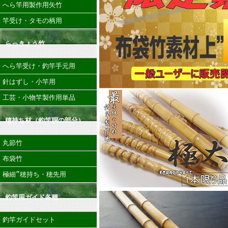
へら竿用製作用矢竹
竿受け・タモの柄用
らっきょう竹
へら竿受け・釣竿手元用
針はずし・小竿用
工芸・小物竿製作用単品
穂持ち材（釣竿胴の部分）
丸節竹
布袋竹
極細”穂持ち・穂先用
釣竿用ガイド各種
釣竿ガイドセット