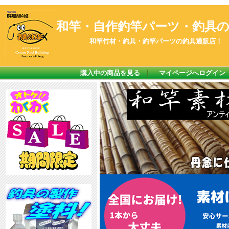
和竿・自作釣竿パーツ・釣具のK
和竿竹材・釣具・釣竿パーツの釣具通販店！
購入中の商品を見る
｜
マイページへログイン