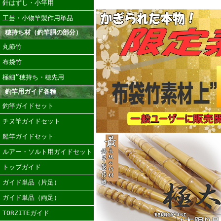
針はずし・小竿用
工芸・小物竿製作用単品
穂持ち材（釣竿胴の部分）
丸節竹
布袋竹
極細”穂持ち・穂先用
釣竿用ガイド各種
釣竿ガイドセット
チヌ竿ガイドセット
船竿ガイドセット
ルアー・ソルト用ガイドセット
トップガイド
ガイド単品（片足）
ガイド単品（両足）
TORZITEガイド