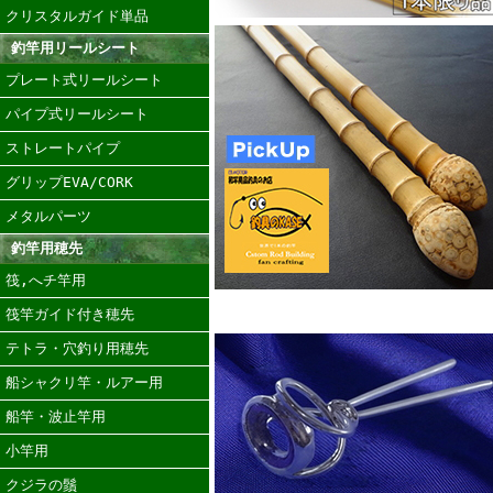
クリスタルガイド単品
釣竿用リールシート
プレート式リールシート
パイプ式リールシート
ストレートパイプ
グリップEVA/CORK
メタルパーツ
釣竿用穂先
筏,へチ竿用
筏竿ガイド付き穂先
テトラ・穴釣り用穂先
船シャクリ竿・ルアー用
船竿・波止竿用
小竿用
クジラの鬚