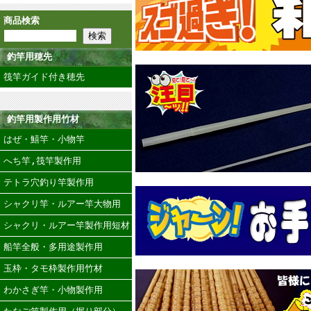
商品検索
釣竿用穂先
筏竿ガイド付き穂先
釣竿用製作用竹材
はぜ・鱚竿・小物竿
へち竿,筏竿製作用
テトラ穴釣り竿製作用
シャクリ竿・ルアー竿大物用
シャクリ・ルアー竿製作用短材
船竿全般・多用途製作用
玉枠・タモ枠製作用竹材
わかさぎ竿・小物製作用