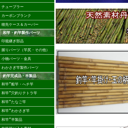
チューブラー
カーボンブランク
穂先ケース＆カーバー
和竿・釣竿製作パーツ
印籠継ぎ部品
握りパーツ（竿尻・その他）
小物パーツ・金具
わかさぎ竿製作パーツ
釣竿完成品・半製品
和竿”船竿・へチ竿
和竿”穴釣りテトラ竿
和竿”たなご竿
和竿”わかさぎ竿
和竿”半製品