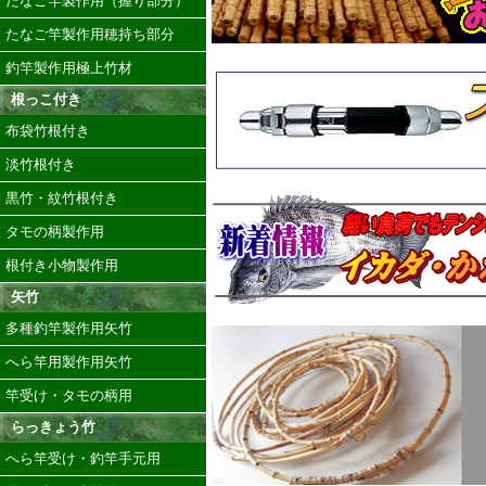
たなご竿製作用（握り部分）
たなご竿製作用穂持ち部分
釣竿製作用極上竹材
根っこ付き
布袋竹根付き
淡竹根付き
黒竹・紋竹根付き
タモの柄製作用
根付き小物製作用
矢竹
多種釣竿製作用矢竹
へら竿用製作用矢竹
竿受け・タモの柄用
らっきょう竹
へら竿受け・釣竿手元用