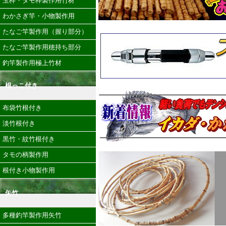
玉枠・タモ枠製作用竹材
わかさぎ竿・小物製作用
たなご竿製作用（握り部分）
たなご竿製作用穂持ち部分
釣竿製作用極上竹材
根っこ付き
布袋竹根付き
淡竹根付き
黒竹・紋竹根付き
タモの柄製作用
根付き小物製作用
矢竹
多種釣竿製作用矢竹