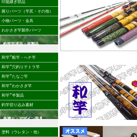
印籠継ぎ部品
握りパーツ（竿尻・その他）
小物パーツ・金具
わかさぎ竿製作パーツ
釣竿完成品・半製品
和竿”船竿・へチ竿
和竿”穴釣りテトラ竿
和竿”たなご竿
和竿”わかさぎ竿
和竿”半製品
釣竿切り込み素材
色塗り・デザイン用具
塗料（ウレタン・他）