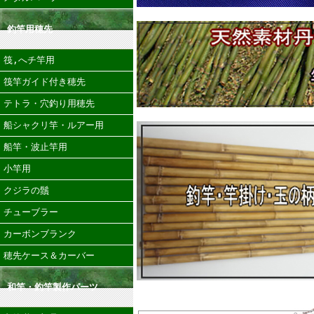
釣竿用穂先
筏,へチ竿用
筏竿ガイド付き穂先
テトラ・穴釣り用穂先
船シャクリ竿・ルアー用
船竿・波止竿用
小竿用
クジラの鬚
チューブラー
カーボンブランク
穂先ケース＆カーバー
和竿・釣竿製作パーツ