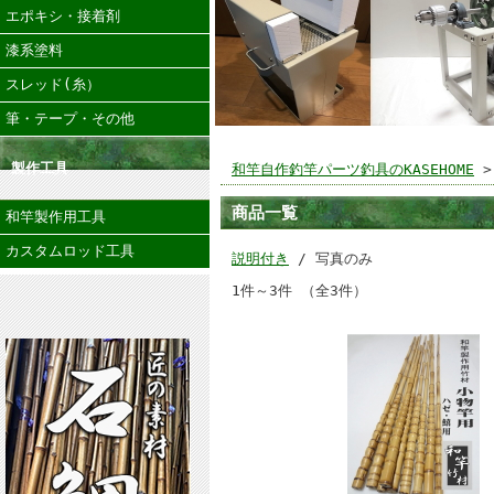
エポキシ・接着剤
漆系塗料
スレッド(糸）
筆・テープ・その他
製作工具
和竿自作釣竿パーツ釣具のKASEHOME
>
商品一覧
和竿製作用工具
カスタムロッド工具
説明付き
/ 写真のみ
1件～3件 （全3件）