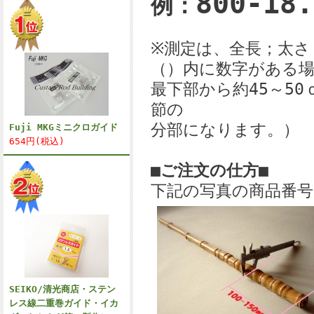
800-18
例：
※測定は、全長；太さ
（）内に数字がある
最下部から約45～5
節の
分部になります。）
Fuji MKGミニクロガイド
654円(税込)
■
ご注文の仕方■
下記の写真の商品番
SEIKO/清光商店・ステン
レス線二重巻ガイド・イカ