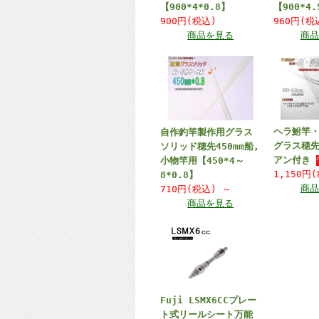
【900*4*0.8】
【900*4.
900円(税込)
960円(税
商品を見る
商品
ヘラ鮒竿
自作釣竿製作用グラス
グラス穂先
ソリッド穂先450mm船,
アン付き
小物竿用【450*4～
1,150円
8*0.8】
商品
710円(税込)
～
商品を見る
Fuji LSMX6CCプレー
ト式リールシート万能