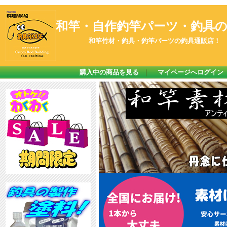
和竿・自作釣竿パーツ・釣具のK
和竿竹材・釣具・釣竿パーツの釣具通販店！
購入中の商品を見る
｜
マイページへログイン