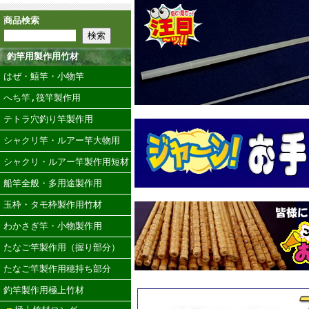
商品検索
釣竿用製作用竹材
はぜ・鱚竿・小物竿
へち竿,筏竿製作用
テトラ穴釣り竿製作用
シャクリ竿・ルアー竿大物用
シャクリ・ルアー竿製作用短材
船竿全般・多用途製作用
玉枠・タモ枠製作用竹材
わかさぎ竿・小物製作用
たなご竿製作用（握り部分）
たなご竿製作用穂持ち部分
釣竿製作用極上竹材