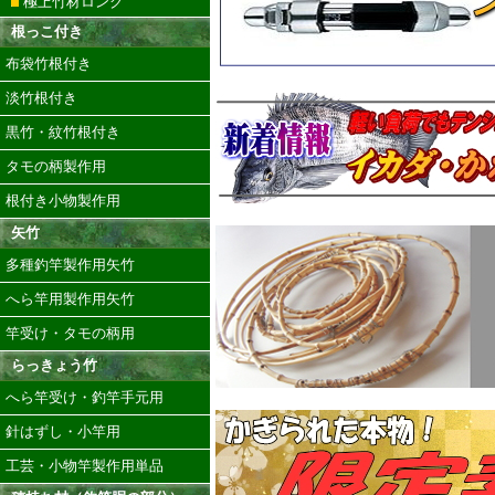
極上竹材ロング
根っこ付き
布袋竹根付き
淡竹根付き
黒竹・紋竹根付き
タモの柄製作用
根付き小物製作用
矢竹
多種釣竿製作用矢竹
へら竿用製作用矢竹
竿受け・タモの柄用
らっきょう竹
へら竿受け・釣竿手元用
針はずし・小竿用
工芸・小物竿製作用単品