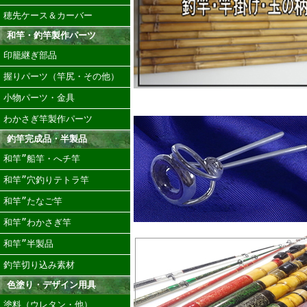
穂先ケース＆カーバー
和竿・釣竿製作パーツ
印籠継ぎ部品
握りパーツ（竿尻・その他）
小物パーツ・金具
わかさぎ竿製作パーツ
釣竿完成品・半製品
和竿”船竿・へチ竿
和竿”穴釣りテトラ竿
和竿”たなご竿
和竿”わかさぎ竿
和竿”半製品
釣竿切り込み素材
色塗り・デザイン用具
塗料（ウレタン・他）