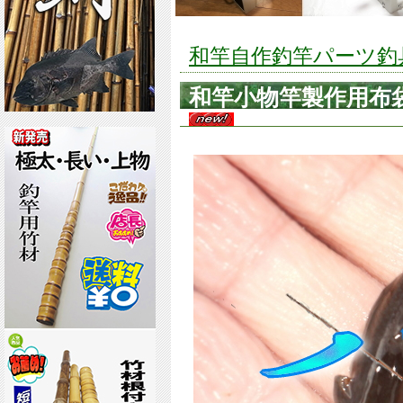
和竿自作釣竿パーツ釣具の
和竿小物竿製作用布