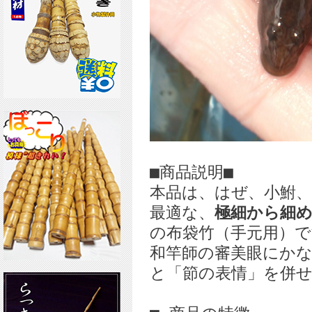
■商品説明■
本品は、はぜ、小鮒
最適な、
極細から細
の布袋竹（手元用）
和竿師の審美眼にか
と「節の表情」を併