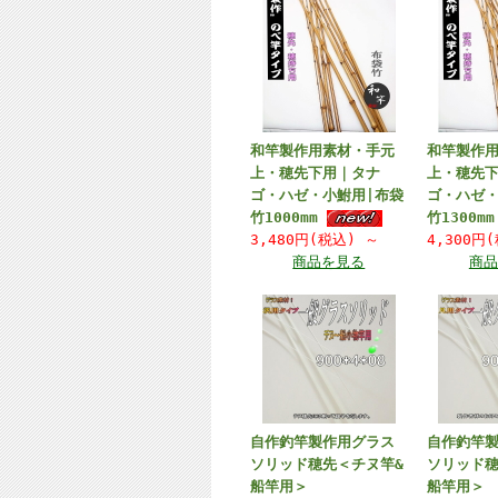
和竿製作用素材・手元
和竿製作
上・穂先下用｜タナ
上・穂先
ゴ・ハゼ・小鮒用|布袋
ゴ・ハゼ・
竹1000mm
竹1300m
3,480円(税込)
～
4,300円
商品を見る
商品
自作釣竿製作用グラス
自作釣竿
ソリッド穂先＜チヌ竿&
ソリッド穂
船竿用＞
船竿用＞