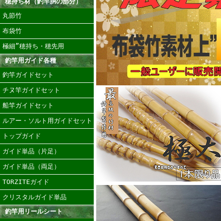
穂持ち材（釣竿胴の部分）
丸節竹
布袋竹
極細”穂持ち・穂先用
釣竿用ガイド各種
釣竿ガイドセット
チヌ竿ガイドセット
船竿ガイドセット
ルアー・ソルト用ガイドセット
トップガイド
ガイド単品（片足）
ガイド単品（両足）
TORZITEガイド
クリスタルガイド単品
釣竿用リールシート