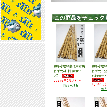
この商品をチェック
和竿小物竿製作用布袋
和竿小物
竹手元材【中細サイ
竹手元・
ズ】
ら細めサ
2,140円(税込)
～
1,640円
商品を見る
商品