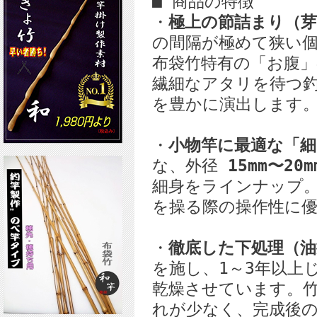
■ 商品の特徴
・
極上の節詰まり（芽
の間隔が極めて狭い
布袋竹特有の「お腹
繊細なアタリを待つ
を豊かに演出します
・
小物竿に最適な「細
な、外径
15mm〜20m
細身をラインナップ
を操る際の操作性に
・
徹底した下処理（油
を施し、1～3年以上
乾燥させています。
れが少なく、完成後