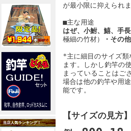
が最小限に抑えられ
■主な用途
はぜ、小鮒、鱚、手
極細の竹材）
・その他
*主に細目のサイズ類
ます。しかし釣竿の
まっていることはご
場合は他の釣竿や用
能です。
【サイズの見方
当店人気ランキング！