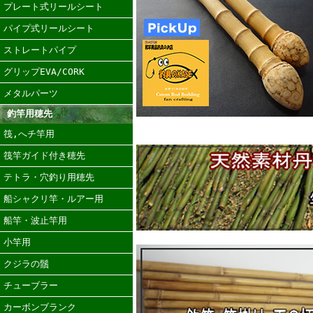
プレート式リールシート
パイプ式リールシート
ストレートパイプ
グリップEVA/CORK
メタルパーツ
釣竿用穂先
筏,へチ竿用
筏竿ガイド付き穂先
テトラ・穴釣り用穂先
船シャクリ竿・ルアー用
船竿・波止竿用
小竿用
クジラの鬚
チューブラー
カーボンブランク