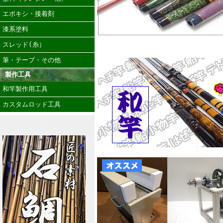
エポキシ・接着剤
漆系塗料
スレッド(糸）
筆・テープ・その他
製作工具
和竿製作用工具
カスタムロッド工具