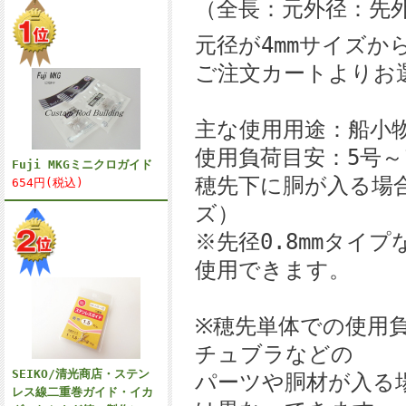
（全長：元外径：先
元径が4mmサイズか
ご注文カートよりお
主な使用用途：船小
使用負荷目安：5号～
Fuji MKGミニクロガイド
穂先下に胴が入る場合
654円(税込)
ズ）
※先径0.8mmタイ
使用できます。
※穂先単体での使用
チュブラなどの
SEIKO/清光商店・ステン
パーツや胴材が入る
レス線二重巻ガイド・イカ