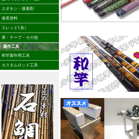
エポキシ・接着剤
漆系塗料
スレッド(糸）
筆・テープ・その他
製作工具
和竿製作用工具
カスタムロッド工具