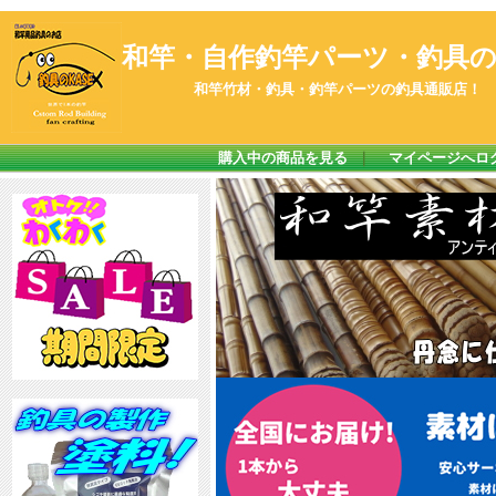
和竿・自作釣竿パーツ・釣具のK
和竿竹材・釣具・釣竿パーツの釣具通販店！
購入中の商品を見る
｜
マイページへロ