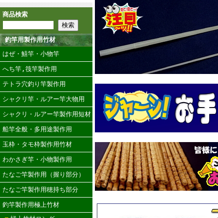
商品検索
釣竿用製作用竹材
はぜ・鱚竿・小物竿
へち竿,筏竿製作用
テトラ穴釣り竿製作用
シャクリ竿・ルアー竿大物用
シャクリ・ルアー竿製作用短材
船竿全般・多用途製作用
玉枠・タモ枠製作用竹材
わかさぎ竿・小物製作用
たなご竿製作用（握り部分）
たなご竿製作用穂持ち部分
釣竿製作用極上竹材