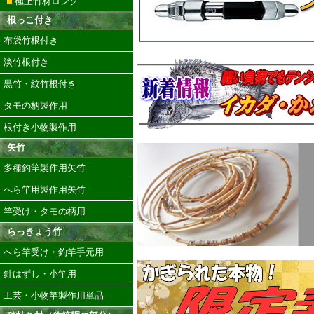
極上竹材ロング
根っこ付き
布袋竹根付き
淡竹根付き
黒竹・紋竹根付き
タモの柄製作用
根付き小物製作用
矢竹
多種釣竿製作用矢竹
へら竿用製作用矢竹
竿受け・タモの柄用
らっきょう竹
へら竿受け・釣竿手元用
針はずし・小竿用
工芸・小物竿製作用単品