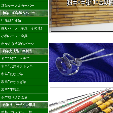
穂先ケース＆カーバー
和竿・釣竿製作パーツ
印籠継ぎ部品
握りパーツ（竿尻・その他）
小物パーツ・金具
わかさぎ竿製作パーツ
釣竿完成品・半製品
和竿”船竿・へチ竿
和竿”穴釣りテトラ竿
和竿”たなご竿
和竿”わかさぎ竿
和竿”半製品
釣竿切り込み素材
色塗り・デザイン用具
塗料（ウレタン・他）