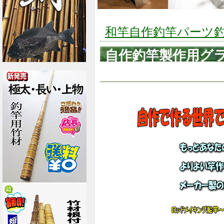
和竿自作釣竿パーツ釣具
自作釣竿製作用グラ
【450*4～8*0.8