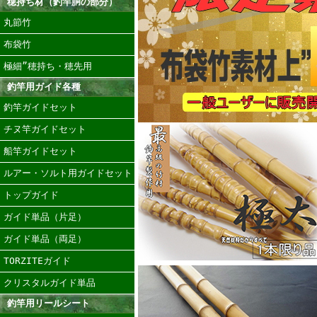
穂持ち材（釣竿胴の部分）
丸節竹
布袋竹
極細”穂持ち・穂先用
釣竿用ガイド各種
釣竿ガイドセット
チヌ竿ガイドセット
船竿ガイドセット
ルアー・ソルト用ガイドセット
トップガイド
ガイド単品（片足）
ガイド単品（両足）
TORZITEガイド
クリスタルガイド単品
釣竿用リールシート