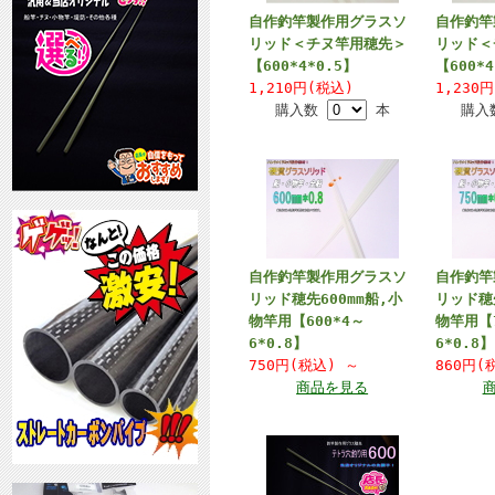
自作釣竿製作用グラスソ
自作釣竿
リッド＜チヌ竿用穂先＞
リッド＜
【600*4*0.5】
【600*4
1,210円(税込)
1,230
購入数
本
購
自作釣竿製作用グラスソ
自作釣竿
リッド穂先600mm船,小
リッド穂先
物竿用【600*4～
物竿用【7
6*0.8】
6*0.8】
750円(税込)
～
860円
商品を見る