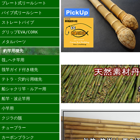
プレート式リールシート
パイプ式リールシート
ストレートパイプ
グリップEVA/CORK
メタルパーツ
釣竿用穂先
筏,へチ竿用
筏竿ガイド付き穂先
テトラ・穴釣り用穂先
船シャクリ竿・ルアー用
船竿・波止竿用
小竿用
クジラの鬚
チューブラー
カーボンブランク