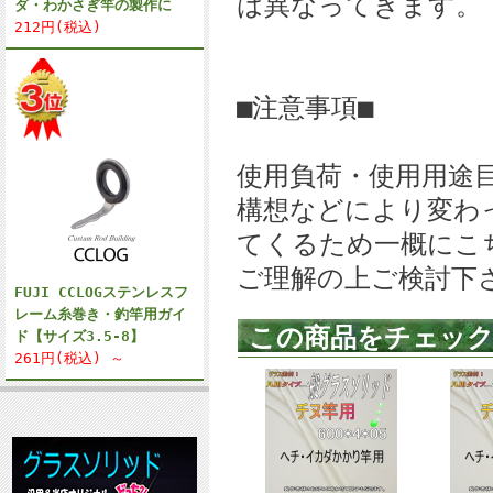
は異なってきます。
ダ・わかさぎ竿の製作に
212円(税込)
■注意事項■
使用負荷・使用用途
構想などにより変わ
てくるため一概にこ
ご理解の上ご検討下
FUJI CCLOGステンレスフ
レーム糸巻き・釣竿用ガイ
この商品をチェッ
ド【サイズ3.5-8】
261円(税込) ～