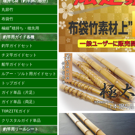
穂持ち材（釣竿胴の部分）
丸節竹
布袋竹
極細”穂持ち・穂先用
釣竿用ガイド各種
釣竿ガイドセット
チヌ竿ガイドセット
船竿ガイドセット
ルアー・ソルト用ガイドセット
トップガイド
ガイド単品（片足）
ガイド単品（両足）
TORZITEガイド
クリスタルガイド単品
釣竿用リールシート