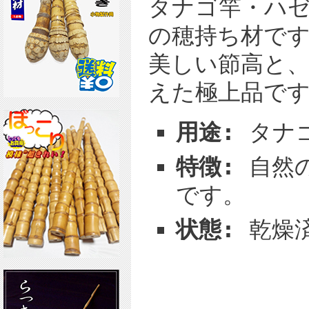
タナゴ竿・ハ
の穂持ち材です
美しい節高と
えた極上品で
用途:
タナゴ
特徴:
自然の
です。
状態:
乾燥済