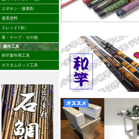
エポキシ・接着剤
漆系塗料
スレッド(糸）
筆・テープ・その他
製作工具
和竿製作用工具
カスタムロッド工具