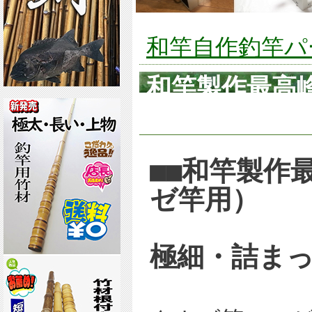
和竿自作釣竿パー
和竿製作最高
用）極細・詰
■■和竿製作
ゼ竿用）
極細・詰まっ