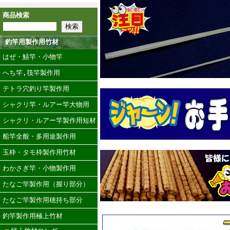
商品検索
釣竿用製作用竹材
はぜ・鱚竿・小物竿
へち竿,筏竿製作用
テトラ穴釣り竿製作用
シャクリ竿・ルアー竿大物用
シャクリ・ルアー竿製作用短材
船竿全般・多用途製作用
玉枠・タモ枠製作用竹材
わかさぎ竿・小物製作用
たなご竿製作用（握り部分）
たなご竿製作用穂持ち部分
釣竿製作用極上竹材