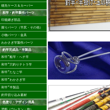
穂先ケース＆カーバー
和竿・釣竿製作パーツ
印籠継ぎ部品
握りパーツ（竿尻・その他）
小物パーツ・金具
わかさぎ竿製作パーツ
釣竿完成品・半製品
和竿”船竿・へチ竿
和竿”穴釣りテトラ竿
和竿”たなご竿
和竿”わかさぎ竿
和竿”半製品
釣竿切り込み素材
色塗り・デザイン用具
塗料（ウレタン・他）