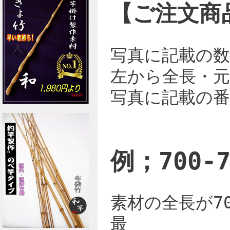
【ご注文商
写真に記載の
左から全長・元
写真に記載の
例；700-7
素材の全長が70
最