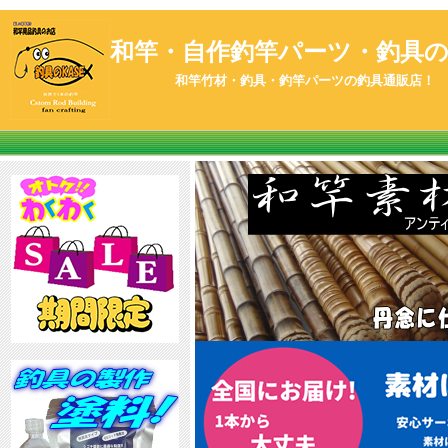
和竿・自作釣竿パーツ・釣具のK
和竿竹材・釣具・釣竿パーツの釣具通販店！