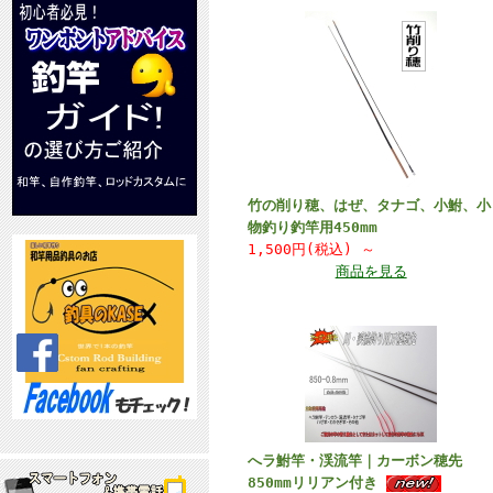
竹の削り穂、はぜ、タナゴ、小鮒、小
物釣り釣竿用450mm
1,500円(税込)
～
商品を見る
へラ鮒竿・渓流竿｜カーボン穂先
850mmリリアン付き