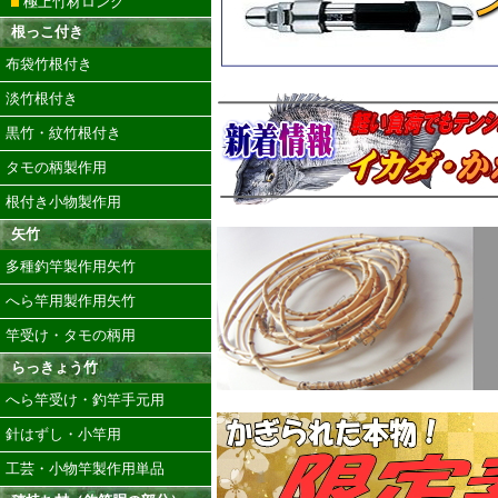
極上竹材ロング
根っこ付き
布袋竹根付き
淡竹根付き
黒竹・紋竹根付き
タモの柄製作用
根付き小物製作用
矢竹
多種釣竿製作用矢竹
へら竿用製作用矢竹
竿受け・タモの柄用
らっきょう竹
へら竿受け・釣竿手元用
針はずし・小竿用
工芸・小物竿製作用単品