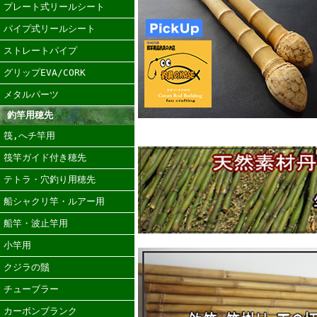
プレート式リールシート
パイプ式リールシート
ストレートパイプ
グリップEVA/CORK
メタルパーツ
釣竿用穂先
筏,へチ竿用
筏竿ガイド付き穂先
テトラ・穴釣り用穂先
船シャクリ竿・ルアー用
船竿・波止竿用
小竿用
クジラの鬚
チューブラー
カーボンブランク