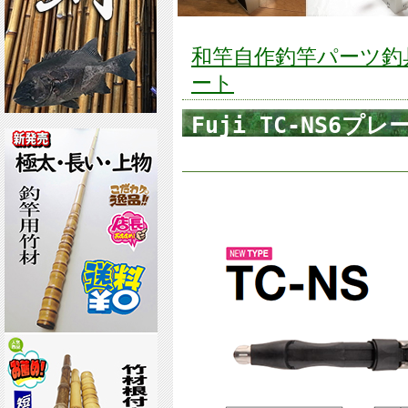
和竿自作釣竿パーツ釣具の
ート
Fuji TC-NS
ットチタン