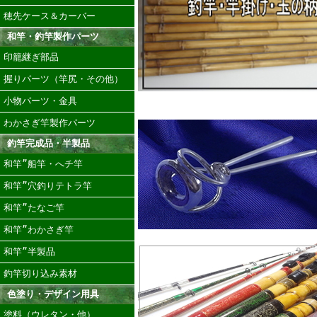
穂先ケース＆カーバー
和竿・釣竿製作パーツ
印籠継ぎ部品
握りパーツ（竿尻・その他）
小物パーツ・金具
わかさぎ竿製作パーツ
釣竿完成品・半製品
和竿”船竿・へチ竿
和竿”穴釣りテトラ竿
和竿”たなご竿
和竿”わかさぎ竿
和竿”半製品
釣竿切り込み素材
色塗り・デザイン用具
塗料（ウレタン・他）