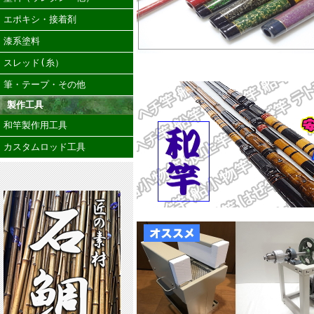
エポキシ・接着剤
漆系塗料
スレッド(糸）
筆・テープ・その他
製作工具
和竿製作用工具
カスタムロッド工具