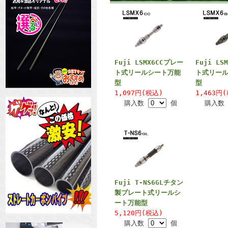
Fuji LSMX6CCプレー
Fuji LS
ト式リールシート万能
ト式リー
型
型
1,097円(税込)
1,463円
購入数
個
購入
Fuji T-NS6GLチタン
製プレート式リールシ
ート万能型
5,120円(税込)
購入数
個