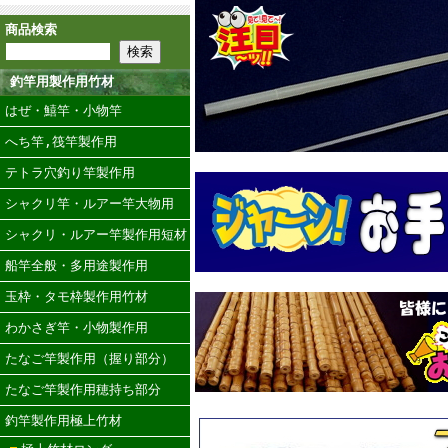
商品検索
釣竿用製作用竹材
はぜ・鱚竿・小物竿
へち竿,筏竿製作用
テトラ穴釣り竿製作用
シャクリ竿・ルアー竿大物用
シャクリ・ルアー竿製作用短材
船竿全般・多用途製作用
玉枠・タモ枠製作用竹材
わかさぎ竿・小物製作用
たなご竿製作用（握り部分）
たなご竿製作用穂持ち部分
釣竿製作用極上竹材