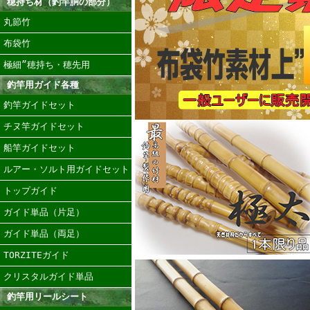
穂持ち材（釣竿胴の部分）
丸節竹
布袋竹
極細”穂持ち・穂先用
釣竿用ガイド各種
釣竿ガイドセット
チヌ竿ガイドセット
船竿ガイドセット
ルアー・ソルト用ガイドセット
トップガイド
ガイド単品（片足）
ガイド単品（両足）
TORZITEガイド
クリスタルガイド単品
釣竿用リールシート