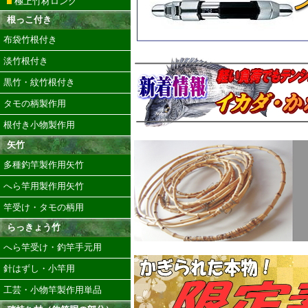
極上竹材ロング
根っこ付き
布袋竹根付き
淡竹根付き
黒竹・紋竹根付き
タモの柄製作用
根付き小物製作用
矢竹
多種釣竿製作用矢竹
へら竿用製作用矢竹
竿受け・タモの柄用
らっきょう竹
へら竿受け・釣竿手元用
針はずし・小竿用
工芸・小物竿製作用単品