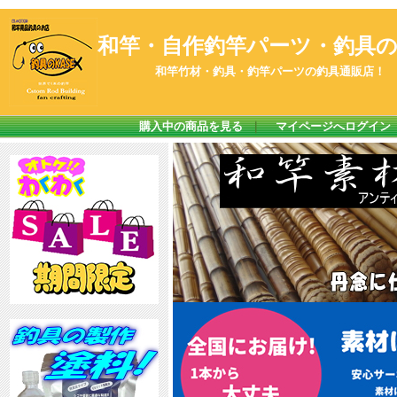
和竿・自作釣竿パーツ・釣具のK
和竿竹材・釣具・釣竿パーツの釣具通販店！
購入中の商品を見る
｜
マイページへログイン