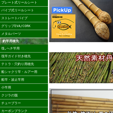
プレート式リールシート
パイプ式リールシート
ストレートパイプ
グリップEVA/CORK
メタルパーツ
釣竿用穂先
筏,へチ竿用
筏竿ガイド付き穂先
テトラ・穴釣り用穂先
船シャクリ竿・ルアー用
船竿・波止竿用
小竿用
クジラの鬚
チューブラー
カーボンブランク