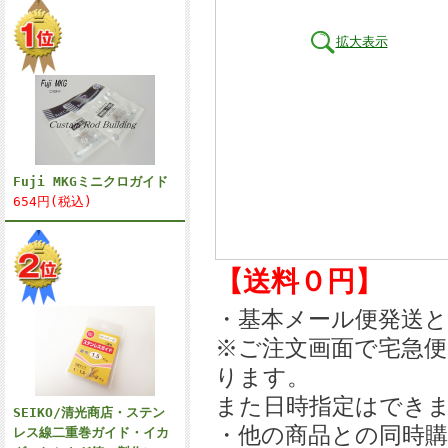
拡大表示
Fuji MKGミニクロガイド
654円(税込)
【送料０円】
・基本メール便発送
※ご注文画面で宅急
ります。
また日時指定はでき
SEIKO/清光商店・ステン
・他の商品との同時
レス線二重巻ガイド・イカ