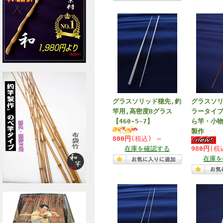
グラスソリッド穂先,釣
グラスソ
竿用,高密度Bグラス
ラータイプ
【460-5~7】
ら竿・小
製作
800円
(税込)
～
在庫を確認する
980円
(税
在庫を