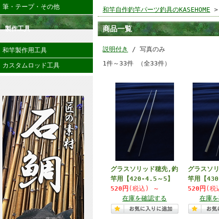
筆・テープ・その他
和竿自作釣竿パーツ釣具のKASEHOME
>
商品一覧
製作工具
説明付き
/ 写真のみ
和竿製作用工具
1件～33件 （全33件）
カスタムロッド工具
グラスソリッド穂先,釣
グラスソリ
竿用【420-4.5～5】
竿用【430
520円
(税込)
～
520円
(税
在庫を確認する
在庫を