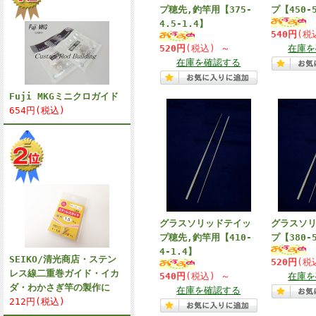
プ穂先,釣竿用【375-
プ【450-5
4.5-1.4】
540円
(税
520円
(税込)
～
在庫を
在庫を確認する
Fuji MKGミニクロガイド
654円(税込)
グラスソリッドテイッ
グラスソ
プ穂先,釣竿用【410-
プ【380-
4-1.4】
SEIKO/清光商店・ステン
520円
(税
レス線二重巻ガイド・イカ
540円
(税込)
～
在庫を
ダ・わかさぎ竿の製作に
在庫を確認する
212円(税込)