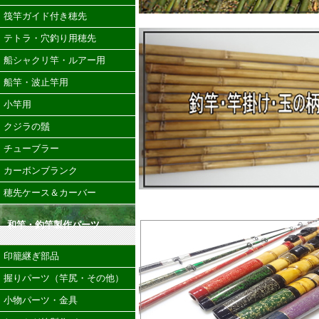
筏竿ガイド付き穂先
テトラ・穴釣り用穂先
船シャクリ竿・ルアー用
船竿・波止竿用
小竿用
クジラの鬚
チューブラー
カーボンブランク
穂先ケース＆カーバー
和竿・釣竿製作パーツ
印籠継ぎ部品
握りパーツ（竿尻・その他）
小物パーツ・金具