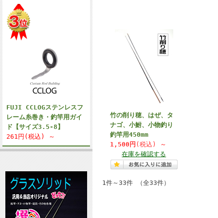
FUJI CCLOGステンレスフ
竹の削り穂、はぜ、タ
レーム糸巻き・釣竿用ガイ
ナゴ、小鮒、小物釣り
ド【サイズ3.5-8】
釣竿用450mm
261円(税込) ～
1,500円
(税込)
～
在庫を確認する
1件～33件 （全33件）