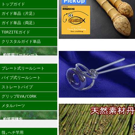
トップガイド
ガイド単品（片足）
ガイド単品（両足）
TORZITEガイド
クリスタルガイド単品
釣竿用リールシート
プレート式リールシート
パイプ式リールシート
ストレートパイプ
グリップEVA/CORK
メタルパーツ
釣竿用穂先
筏,へチ竿用