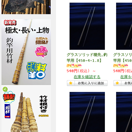
グラスソリッド穂先,釣
グラスソリ
竿用【450-4-1.8】
竿用【450
540円
(税込)
～
540円
(税
在庫を確認する
在庫を