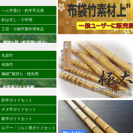
へら竿受け・釣竿手元用
針はずし・小竿用
工芸・小物竿製作用単品
穂持ち材（釣竿胴の部分）
丸節竹
布袋竹
極細”穂持ち・穂先用
釣竿用ガイド各種
釣竿ガイドセット
チヌ竿ガイドセット
船竿ガイドセット
ルアー・ソルト用ガイドセット