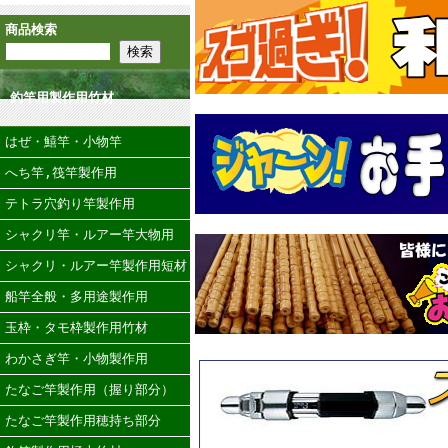
商品検索
釣竿用製作用竹材
はぜ・鱚竿・小物竿
へち竿,筏竿製作用
テトラ穴釣り竿製作用
シャクリ竿・ルアー竿大物用
シャクリ・ルアー竿製作用短材
船竿全般・多用途製作用
玉枠・タモ枠製作用竹材
わかさぎ竿・小物製作用
たなご竿製作用（握り部分）
たなご竿製作用穂持ち部分