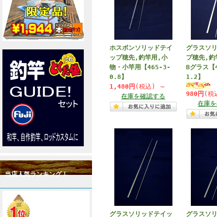
ホスボンソリッドテイ
グラスソ
ップ穂先,釣竿用,小
プ穂先,釣
物・小竿用【465-3-
Bグラス【4
0.8】
1.2】
1,480円
(税込)
～
980円
(税
在庫を確認する
在庫を
当店人気ランキング！
グラスソリッドテイッ
グラスソ