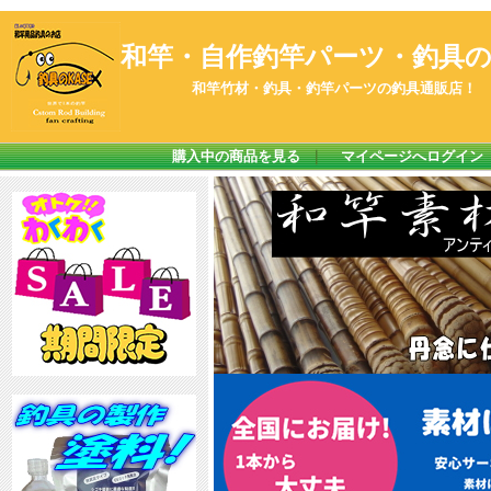
和竿・自作釣竿パーツ・釣具のK
和竿竹材・釣具・釣竿パーツの釣具通販店！
購入中の商品を見る
｜
マイページへログイン