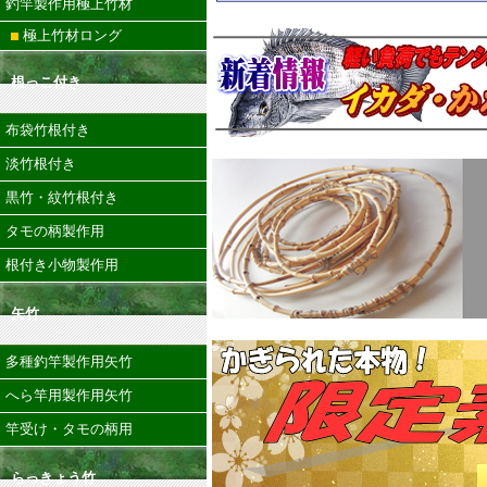
釣竿製作用極上竹材
極上竹材ロング
根っこ付き
布袋竹根付き
淡竹根付き
黒竹・紋竹根付き
タモの柄製作用
根付き小物製作用
矢竹
多種釣竿製作用矢竹
へら竿用製作用矢竹
竿受け・タモの柄用
らっきょう竹