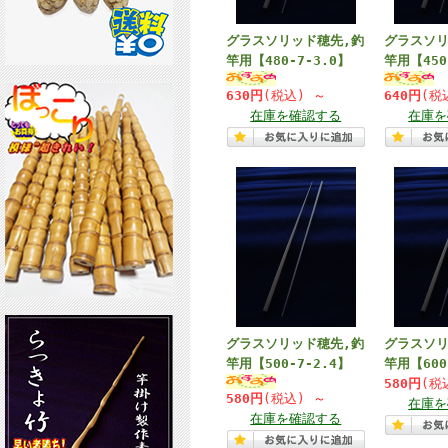
グラスソリッド穂先,釣
グラスソリ
竿用【480-7-3.0】
竿用【450
630円
(税込)
～
640円
(税
在庫を確認する
在庫を
グラスソリッド穂先,釣
グラスソリ
竿用【500-7-2.4】
竿用【600
580円
(税
580円
(税込)
～
在庫を
在庫を確認する