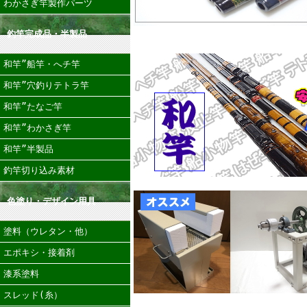
わかさぎ竿製作パーツ
釣竿完成品・半製品
和竿”船竿・へチ竿
和竿”穴釣りテトラ竿
和竿”たなご竿
和竿”わかさぎ竿
和竿”半製品
釣竿切り込み素材
色塗り・デザイン用具
塗料（ウレタン・他）
エポキシ・接着剤
漆系塗料
スレッド(糸）