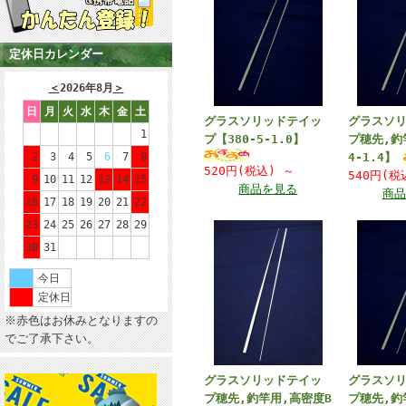
定休日カレンダー
＜
2026年8月
＞
日
月
火
水
木
金
土
グラスソリッドテイッ
グラスソ
1
プ【380-5-1.0】
プ穂先,釣
2
3
4
5
6
7
8
4-1.4】
520円(税込)
～
540円(
9
10
11
12
13
14
15
商品を見る
商品
16
17
18
19
20
21
22
23
24
25
26
27
28
29
30
31
今日
定休日
※赤色はお休みとなりますの
でご了承下さい。
グラスソリッドテイッ
グラスソ
プ穂先,釣竿用,高密度B
プ穂先,釣