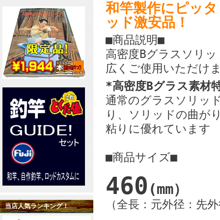
和竿製作にピッタ
ッド激安品！
■商品説明■
高密度Bグラスソリッ
広くご使用いただけ
*高密度Bグラス素材
通常のグラスソリッ
り、ソリッドの曲が
粘りに優れています
■商品サイズ■
460
(mm）
（全長：元外径：先外
当店人気ランキング！