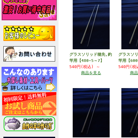
グラスソリッド穂先,釣
グラスソリ
竿用【480-5～7】
竿用【600
540円(税込)
～
540円(
商品を見る
商品