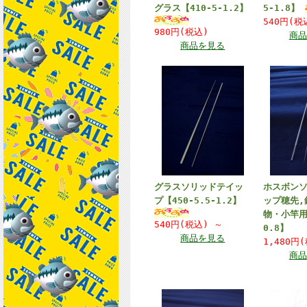
グラス【410-5-1.2】
5-1.8】
540円(
980円(税込)
商品
商品を見る
グラスソリッドテイッ
ホスボン
プ【450-5.5-1.2】
ップ穂先,
物・小竿用【
540円(税込)
～
0.8】
商品を見る
1,480円
商品