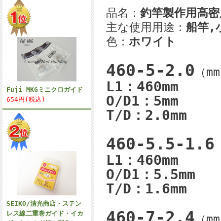
品名：
釣竿製作用高密
主な使用用途：
船竿,
色：
ホワイト
460-5-2.0
（mm
L1：460mm
Fuji MKGミニクロガイド
O/D1：5mm
654円(税込)
T/D：2.0mm
460-5.5-1.6
L1：460mm
O/D1：5.5mm
T/D：1.6mm
SEIKO/清光商店・ステン
460-7-2.4
レス線二重巻ガイド・イカ
（mm