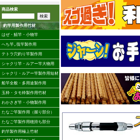
商品検索
釣竿用製作用竹材
はぜ・鱚竿・小物竿
へち竿,筏竿製作用
テトラ穴釣り竿製作用
シャクリ竿・ルアー竿大物用
シャクリ・ルアー竿製作用短材
船竿全般・多用途製作用
玉枠・タモ枠製作用竹材
わかさぎ竿・小物製作用
たなご竿製作用（握り部分）
たなご竿製作用穂持ち部分
釣竿製作用極上竹材