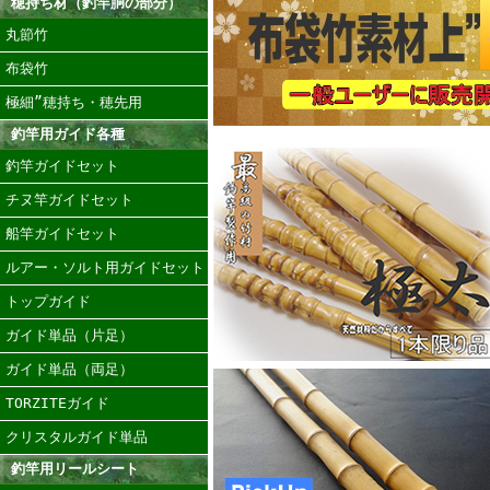
穂持ち材（釣竿胴の部分）
丸節竹
布袋竹
極細”穂持ち・穂先用
釣竿用ガイド各種
釣竿ガイドセット
チヌ竿ガイドセット
船竿ガイドセット
ルアー・ソルト用ガイドセット
トップガイド
ガイド単品（片足）
ガイド単品（両足）
TORZITEガイド
クリスタルガイド単品
釣竿用リールシート