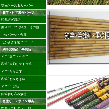
穂先ケース＆カーバー
和竿・釣竿製作パーツ
印籠継ぎ部品
握りパーツ（竿尻・その他）
小物パーツ・金具
わかさぎ竿製作パーツ
釣竿完成品・半製品
和竿”船竿・へチ竿
和竿”穴釣りテトラ竿
和竿”たなご竿
和竿”わかさぎ竿
和竿”半製品
釣竿切り込み素材
色塗り・デザイン用具
塗料（ウレタン・他）