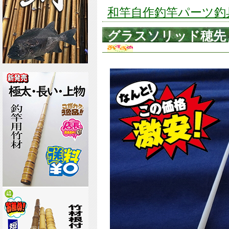
和竿自作釣竿パーツ釣具の
グラスソリッド穂先,