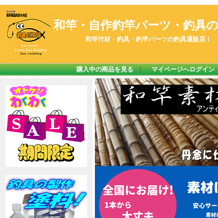
和竿・自作釣竿パーツ・釣具のK
和竿竹材・釣具・釣竿パーツの釣具通販店！
購入中の商品を見る
｜
マイページへログイン