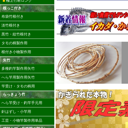
極上竹材ロング
根っこ付き
布袋竹根付き
淡竹根付き
黒竹・紋竹根付き
タモの柄製作用
根付き小物製作用
矢竹
多種釣竿製作用矢竹
へら竿用製作用矢竹
竿受け・タモの柄用
らっきょう竹
へら竿受け・釣竿手元用
針はずし・小竿用
工芸・小物竿製作用単品