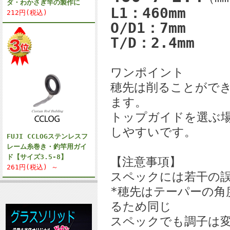
ダ・わかさぎ竿の製作に
L1：460mm
212円(税込)
O/D1：7mm
T/D：2.4mm
ワンポイント
穂先は削ることがで
ます。
トップガイドを選ぶ
しやすいです。
FUJI CCLOGステンレスフ
レーム糸巻き・釣竿用ガイ
ド【サイズ3.5-8】
【注意事項】
261円(税込) ～
スペックには若干の
*穂先はテーパーの角
るため同じ
スペックでも調子は