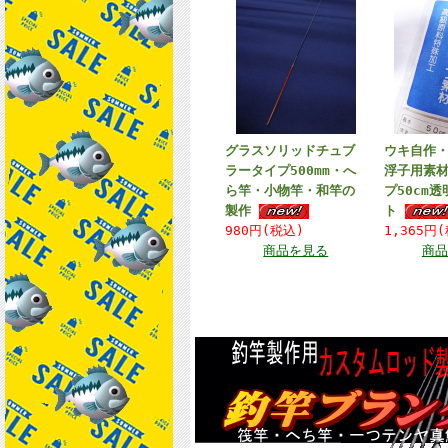
グラスソリッドチュブ
ウキ自作
ラータイプ500mm・へ
浮子用素材
ら竿・小物竿・和竿の
プ50cm
製作
ト
980円(税込)
1,365円
商品を見る
商品