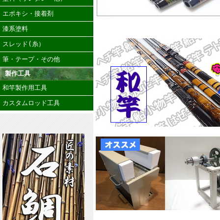
エポキシ・接着剤
漆系塗料
スレッド(糸）
筆・テープ・その他
製作工具
和竿製作用工具
カスタムロッド工具