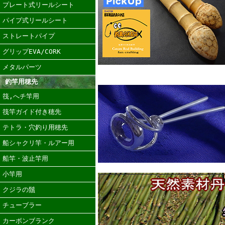
プレート式リールシート
パイプ式リールシート
ストレートパイプ
グリップEVA/CORK
メタルパーツ
釣竿用穂先
筏,へチ竿用
筏竿ガイド付き穂先
テトラ・穴釣り用穂先
船シャクリ竿・ルアー用
船竿・波止竿用
小竿用
クジラの鬚
チューブラー
カーボンブランク