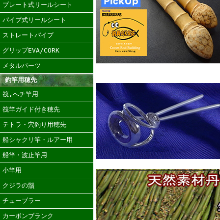
プレート式リールシート
パイプ式リールシート
ストレートパイプ
グリップEVA/CORK
メタルパーツ
釣竿用穂先
筏,へチ竿用
筏竿ガイド付き穂先
テトラ・穴釣り用穂先
船シャクリ竿・ルアー用
船竿・波止竿用
小竿用
クジラの鬚
チューブラー
カーボンブランク