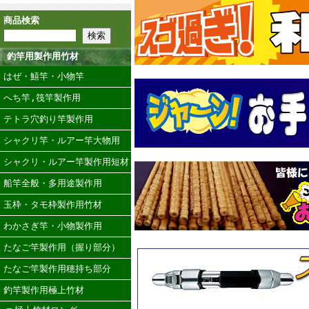
商品検索
釣竿用製作用竹材
はぜ・鱚竿・小物竿
へち竿,筏竿製作用
テトラ穴釣り竿製作用
シャクリ竿・ルアー竿大物用
シャクリ・ルアー竿製作用短材
船竿全般・多用途製作用
玉枠・タモ枠製作用竹材
わかさぎ竿・小物製作用
たなご竿製作用（握り部分）
たなご竿製作用穂持ち部分
釣竿製作用極上竹材