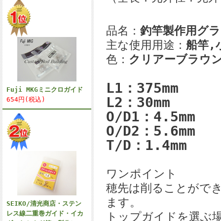
品名：
釣竿製作用グ
主な使用用途：
船竿,
色：
クリアーブラウ
L1：375mm
Fuji MKGミニクロガイド
L2：30mm
654円(税込)
O/D1：4.5mm
O/D2：5.6mm
T/D：1.4mm
ワンポイント
穂先は削ることがで
ます。
SEIKO/清光商店・ステン
レス線二重巻ガイド・イカ
トップガイドを選ぶ