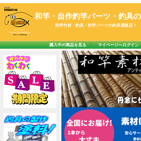
和竿・自作釣竿パーツ・釣具のK
和竿竹材・釣具・釣竿パーツの釣具通販店！
購入中の商品を見る
｜
マイページへログイン