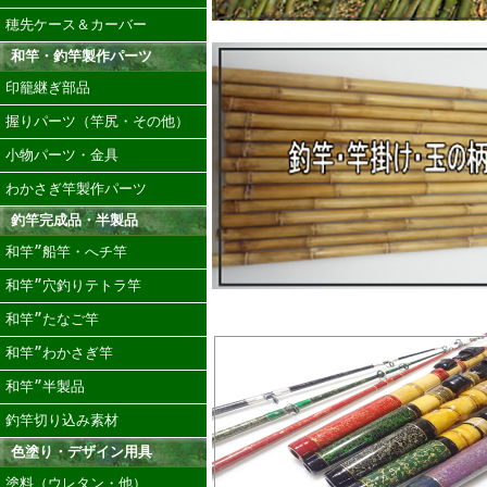
穂先ケース＆カーバー
和竿・釣竿製作パーツ
印籠継ぎ部品
握りパーツ（竿尻・その他）
小物パーツ・金具
わかさぎ竿製作パーツ
釣竿完成品・半製品
和竿”船竿・へチ竿
和竿”穴釣りテトラ竿
和竿”たなご竿
和竿”わかさぎ竿
和竿”半製品
釣竿切り込み素材
色塗り・デザイン用具
塗料（ウレタン・他）