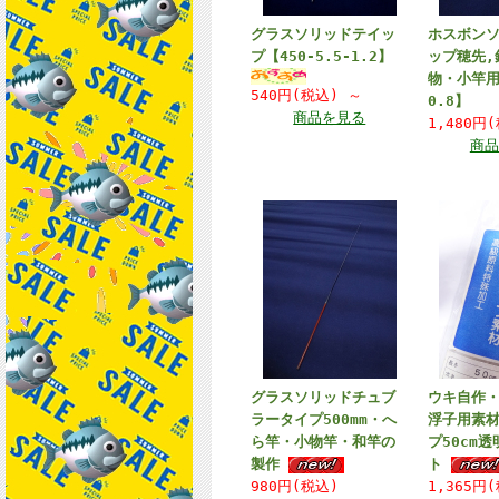
グラスソリッドテイッ
ホスボン
プ【450-5.5-1.2】
ップ穂先,
物・小竿用【
540円(税込)
～
0.8】
商品を見る
1,480円
商品
グラスソリッドチュブ
ウキ自作
ラータイプ500mm・へ
浮子用素材
ら竿・小物竿・和竿の
プ50cm
製作
ト
980円(税込)
1,365円