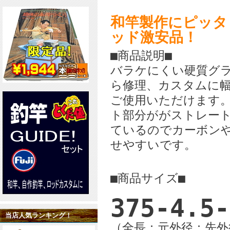
和竿製作にピッタ
ッド激安品！
■商品説明■
バラケにくい硬質グ
ら修理、カスタムに
ご使用いただけます
ト部分ががストレー
ているのでカーボン
せやすいです。
■商品サイズ■
375-4.5-
当店人気ランキング！
（全長：元外径：先外