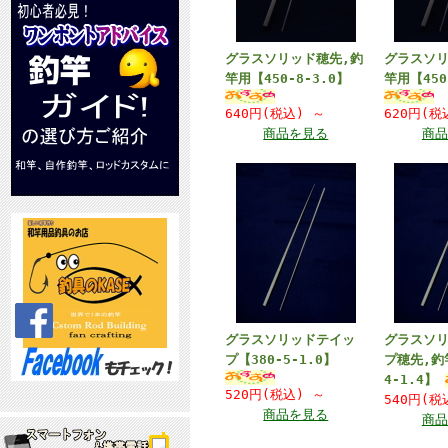
グラスソリッド穂先,釣
グラスソリ
竿用【450-8-3.0】
竿用【450
640円(税込)
～
620円(
商品を見る
商品
グラスソリッドテイッ
グラスソ
プ【380-5-1.0】
プ穂先,釣
4-1.4】
520円(税込)
～
540円(
商品を見る
商品