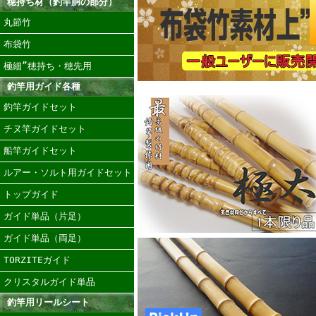
穂持ち材（釣竿胴の部分）
丸節竹
布袋竹
極細”穂持ち・穂先用
釣竿用ガイド各種
釣竿ガイドセット
チヌ竿ガイドセット
船竿ガイドセット
ルアー・ソルト用ガイドセット
トップガイド
ガイド単品（片足）
ガイド単品（両足）
TORZITEガイド
クリスタルガイド単品
釣竿用リールシート