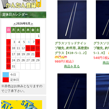
定休日カレンダー
＜
2026年8月
＞
日
月
火
水
木
金
土
1
2
3
4
5
6
7
8
グラスソリッドテイッ
グラスソ
プ穂先,釣竿用,高密度B
プ穂先,釣
9
10
11
12
13
14
15
グラス【410-5-1.2】
5-1.8】
16
17
18
19
20
21
22
540円(
23
24
25
26
27
28
29
980円(税込)
商品
商品を見る
30
31
今日
定休日
※赤色はお休みとなりますの
でご了承下さい。