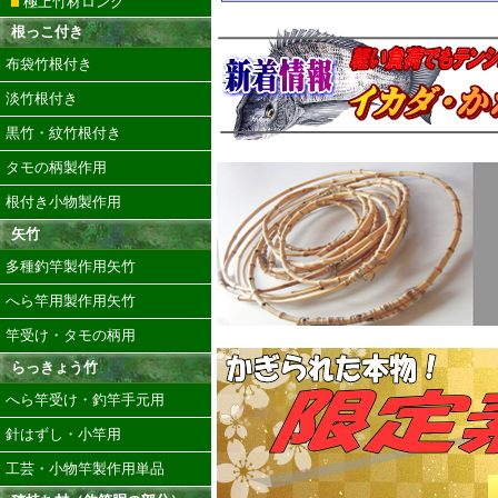
極上竹材ロング
根っこ付き
布袋竹根付き
淡竹根付き
黒竹・紋竹根付き
タモの柄製作用
根付き小物製作用
矢竹
多種釣竿製作用矢竹
へら竿用製作用矢竹
竿受け・タモの柄用
らっきょう竹
へら竿受け・釣竿手元用
針はずし・小竿用
工芸・小物竿製作用単品