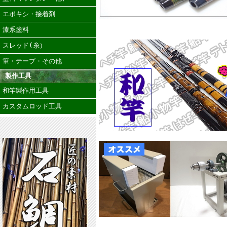
エポキシ・接着剤
漆系塗料
スレッド(糸）
筆・テープ・その他
製作工具
和竿製作用工具
カスタムロッド工具