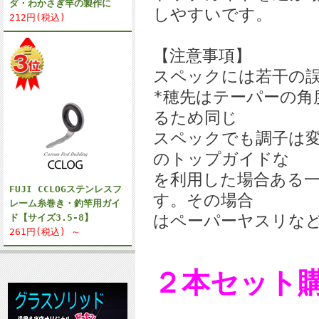
ダ・わかさぎ竿の製作に
しやすいです。
212円(税込)
【注意事項】
スペックには若干の
*穂先はテーパーの角
るため同じ
スペックでも調子は
のトップガイドな
を利用した場合ある
FUJI CCLOGステンレスフ
す。その場合
レーム糸巻き・釣竿用ガイ
はペーパーヤスリな
ド【サイズ3.5-8】
261円(税込) ～
２本セット