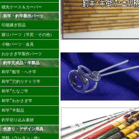
穂先ケース＆カーバー
和竿・釣竿製作パーツ
印籠継ぎ部品
握りパーツ（竿尻・その他）
小物パーツ・金具
わかさぎ竿製作パーツ
釣竿完成品・半製品
和竿”船竿・へチ竿
和竿”穴釣りテトラ竿
和竿”たなご竿
和竿”わかさぎ竿
和竿”半製品
釣竿切り込み素材
色塗り・デザイン用具
塗料（ウレタン・他）