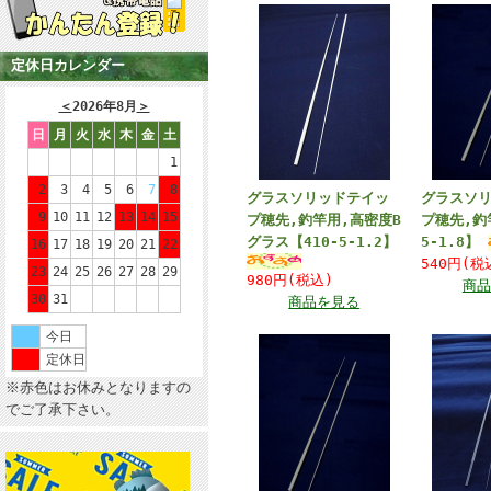
定休日カレンダー
＜
2026年8月
＞
日
月
火
水
木
金
土
1
2
3
4
5
6
7
8
グラスソリッドテイッ
グラスソ
9
10
11
12
13
14
15
プ穂先,釣竿用,高密度B
プ穂先,釣
グラス【410-5-1.2】
5-1.8】
16
17
18
19
20
21
22
540円(
23
24
25
26
27
28
29
980円(税込)
商品
30
31
商品を見る
今日
定休日
※赤色はお休みとなりますの
でご了承下さい。