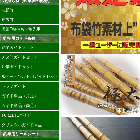
穂持ち材（釣竿胴の部分）
丸節竹
布袋竹
極細”穂持ち・穂先用
釣竿用ガイド各種
釣竿ガイドセット
チヌ竿ガイドセット
船竿ガイドセット
ルアー・ソルト用ガイドセット
トップガイド
ガイド単品（片足）
ガイド単品（両足）
TORZITEガイド
クリスタルガイド単品
釣竿用リールシート