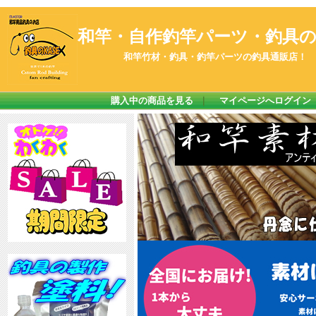
和竿・自作釣竿パーツ・釣具のK
和竿竹材・釣具・釣竿パーツの釣具通販店！
購入中の商品を見る
｜
マイページへログイン