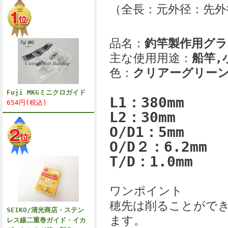
（全長：元外径：先外
品名：
釣竿製作用グ
主な使用用途：
船竿,
色：
クリアーグリー
Fuji MKGミニクロガイド
L1：380mm
654円(税込)
L2：30mm
O/D1：5mm
O/D２：6.2mm
T/D：1.0mm
ワンポイント
穂先は削ることがで
SEIKO/清光商店・ステン
ます。
レス線二重巻ガイド・イカ