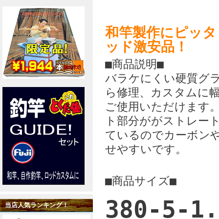
和竿製作にピッタ
ッド激安品！
■商品説明■
バラケにくい硬質グ
ら修理、カスタムに
ご使用いただけます
ト部分ががストレー
ているのでカーボン
せやすいです。
■商品サイズ■
380-5-1.
当店人気ランキング！