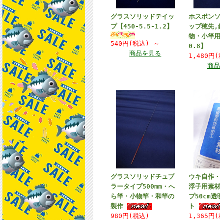
グラスソリッドテイッ
ホスボン
プ【450-5.5-1.2】
ップ穂先,
物・小竿用【
540円(税込)
～
0.8】
商品を見る
1,480円
商品
グラスソリッドチュブ
ウキ自作
ラータイプ500mm・へ
浮子用素材
ら竿・小物竿・和竿の
プ50cm
製作
ト
980円(税込)
1,365円