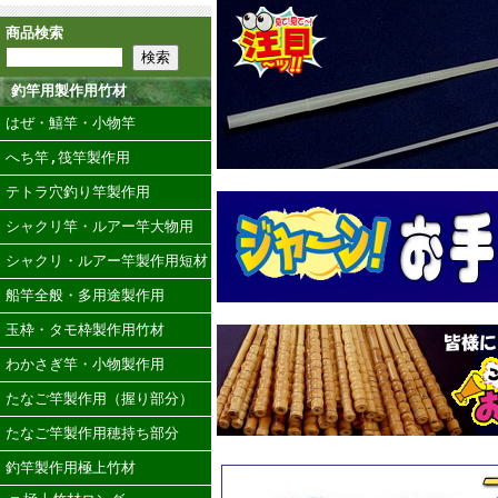
商品検索
釣竿用製作用竹材
はぜ・鱚竿・小物竿
へち竿,筏竿製作用
テトラ穴釣り竿製作用
シャクリ竿・ルアー竿大物用
シャクリ・ルアー竿製作用短材
船竿全般・多用途製作用
玉枠・タモ枠製作用竹材
わかさぎ竿・小物製作用
たなご竿製作用（握り部分）
たなご竿製作用穂持ち部分
釣竿製作用極上竹材