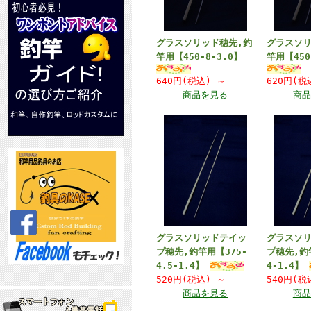
グラスソリッド穂先,釣
グラスソリ
竿用【450-8-3.0】
竿用【450
640円(税込)
～
620円(
商品を見る
商品
グラスソリッドテイッ
グラスソ
プ穂先,釣竿用【375-
プ穂先,釣
4.5-1.4】
4-1.4】
520円(税込)
～
540円(
商品を見る
商品