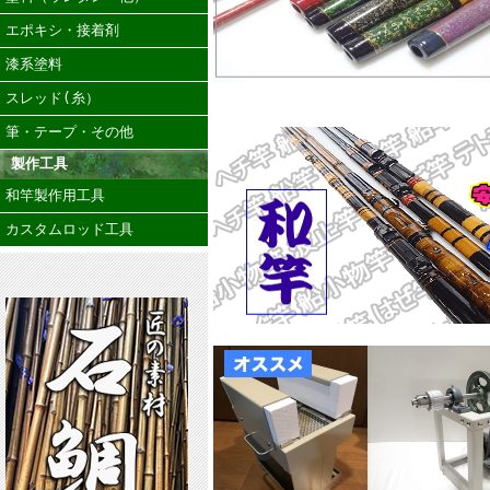
エポキシ・接着剤
漆系塗料
スレッド(糸）
筆・テープ・その他
製作工具
和竿製作用工具
カスタムロッド工具