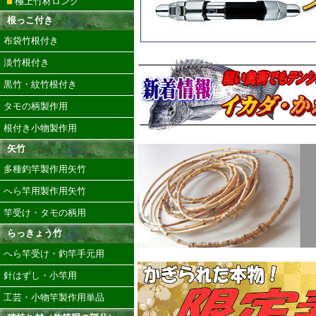
極上竹材ロング
根っこ付き
布袋竹根付き
淡竹根付き
黒竹・紋竹根付き
タモの柄製作用
根付き小物製作用
矢竹
多種釣竿製作用矢竹
へら竿用製作用矢竹
竿受け・タモの柄用
らっきょう竹
へら竿受け・釣竿手元用
針はずし・小竿用
工芸・小物竿製作用単品