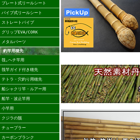
プレート式リールシート
パイプ式リールシート
ストレートパイプ
グリップEVA/CORK
メタルパーツ
釣竿用穂先
筏,へチ竿用
筏竿ガイド付き穂先
テトラ・穴釣り用穂先
船シャクリ竿・ルアー用
船竿・波止竿用
小竿用
クジラの鬚
チューブラー
カーボンブランク