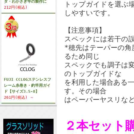
ダ・わかさぎ竿の製作に
トップガイドを選ぶ
212円(税込)
しやすいです。
【注意事項】
スペックには若干の
*穂先はテーパーの角
るため同じ
スペックでも調子は
のトップガイドな
FUJI CCLOGステンレスフ
を利用した場合ある
レーム糸巻き・釣竿用ガイ
す。その場合
ド【サイズ3.5-8】
261円(税込) ～
はペーパーヤスリな
２本セット