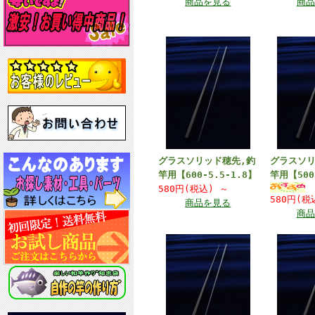
商品を見る
商品
グラスソリッド穂先,釣
グラスソリ
竿用【600-5.5-1.8】
竿用【500
580円(税込)
～
580円(
商品を見る
商品