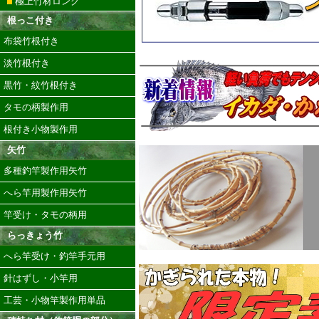
極上竹材ロング
根っこ付き
布袋竹根付き
淡竹根付き
黒竹・紋竹根付き
タモの柄製作用
根付き小物製作用
矢竹
多種釣竿製作用矢竹
へら竿用製作用矢竹
竿受け・タモの柄用
らっきょう竹
へら竿受け・釣竿手元用
針はずし・小竿用
工芸・小物竿製作用単品