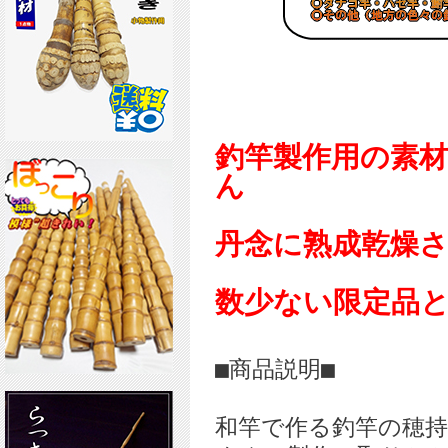
釣竿製作用の素
ん
丹念に熟成乾燥
数少ない限定品
■商品説明■
和竿で作る釣竿の穂