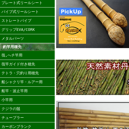
プレート式リールシート
パイプ式リールシート
ストレートパイプ
グリップEVA/CORK
メタルパーツ
釣竿用穂先
筏,へチ竿用
筏竿ガイド付き穂先
テトラ・穴釣り用穂先
船シャクリ竿・ルアー用
船竿・波止竿用
小竿用
クジラの鬚
チューブラー
カーボンブランク