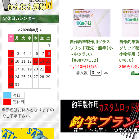
定休日カレンダー
＜
2026年8月
＞
日
月
火
水
木
金
土
自作釣竿製作用グラス
自作釣竿
1
ソリッド穂先・船竿(小
ソリッド穂
2
3
4
5
6
7
8
～中クラス）
小物竿用【
【900*7*1.2】
6*0.8】
9
10
11
12
13
14
15
1,140円(税込)
860円(
16
17
18
19
20
21
22
購入数
本
商品
23
24
25
26
27
28
29
30
31
今日
定休日
※赤色はお休みとなりますの
でご了承下さい。