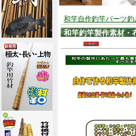
和竿自作釣竿パーツ釣具の
和竿釣竿製作素材・
材】