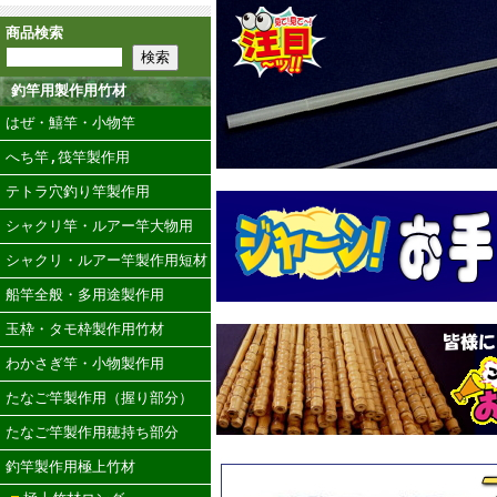
商品検索
釣竿用製作用竹材
はぜ・鱚竿・小物竿
へち竿,筏竿製作用
テトラ穴釣り竿製作用
シャクリ竿・ルアー竿大物用
シャクリ・ルアー竿製作用短材
船竿全般・多用途製作用
玉枠・タモ枠製作用竹材
わかさぎ竿・小物製作用
たなご竿製作用（握り部分）
たなご竿製作用穂持ち部分
釣竿製作用極上竹材