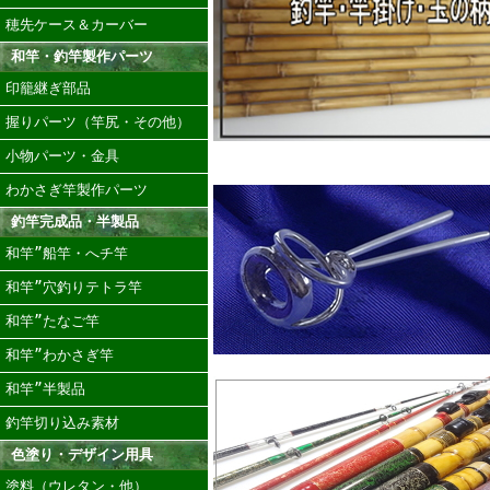
穂先ケース＆カーバー
和竿・釣竿製作パーツ
印籠継ぎ部品
握りパーツ（竿尻・その他）
小物パーツ・金具
わかさぎ竿製作パーツ
釣竿完成品・半製品
和竿”船竿・へチ竿
和竿”穴釣りテトラ竿
和竿”たなご竿
和竿”わかさぎ竿
和竿”半製品
釣竿切り込み素材
色塗り・デザイン用具
塗料（ウレタン・他）