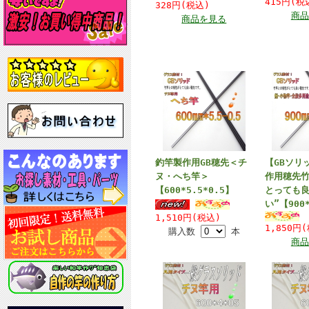
415円(
328円(税込)
商品
商品を見る
釣竿製作用GB穂先＜チ
【GBソリ
ヌ・へち竿＞
作用穂先
【600*5.5*0.5】
とっても
い”【900*
1,510円(税込)
1,850円
購入数
本
商品