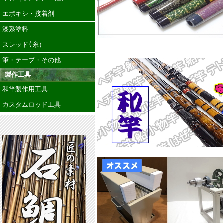
エポキシ・接着剤
漆系塗料
スレッド(糸）
筆・テープ・その他
製作工具
和竿製作用工具
カスタムロッド工具