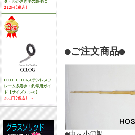
ダ・わかさぎ竿の製作に
212円(税込)
●ご注文商品●
FUJI CCLOGステンレスフ
レーム糸巻き・釣竿用ガイ
ド【サイズ3.5-8】
261円(税込) ～
●中～小節調