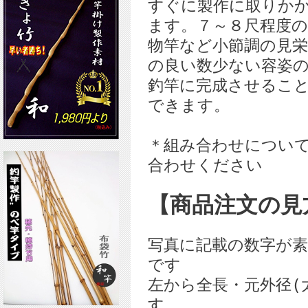
すぐに製作に取りか
ます。７～８尺程度
物竿など小節調の見
の良い数少ない容姿
釣竿に完成させるこ
できます。
＊組み合わせについ
合わせください
【商品注文の見
写真に記載の数字が
です
左から全長・元外径(
す。