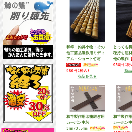
和竿・釣具小物・その
とっても得
他工芸品製作用ミディ
穂持ち短材
アム・ショート竹材
他の製作
950円(税
980円(税込)
商品
商品を見る
和竿製作用印籠継ぎ用
和竿製作
カーボン中芯
カーボン中
3mm/3.5mm