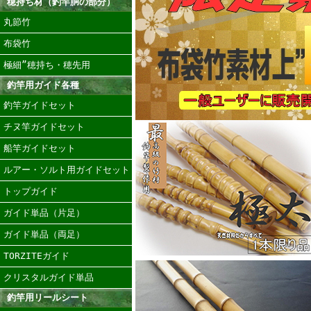
穂持ち材（釣竿胴の部分）
丸節竹
布袋竹
極細”穂持ち・穂先用
釣竿用ガイド各種
釣竿ガイドセット
チヌ竿ガイドセット
船竿ガイドセット
ルアー・ソルト用ガイドセット
トップガイド
ガイド単品（片足）
ガイド単品（両足）
TORZITEガイド
クリスタルガイド単品
釣竿用リールシート