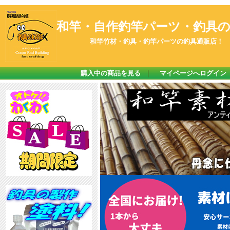
和竿・自作釣竿パーツ・釣具のK
和竿竹材・釣具・釣竿パーツの釣具通販店！
購入中の商品を見る
｜
マイページへログイン