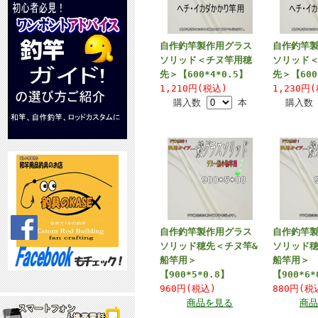
自作釣竿製作用グラス
自作釣竿
ソリッド＜チヌ竿用穂
ソリッド
先＞【600*4*0.5】
先＞【600
1,210円(税込)
1,230円
購入数
本
購入
自作釣竿製作用グラス
自作釣竿
ソリッド穂先＜チヌ竿&
ソリッド穂
船竿用＞
船竿用＞
【900*5*0.8】
【900*6*
960円(税込)
880円(税
商品を見る
商品