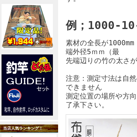
例；1000-10
素材の全長が1000m
端外径5ｍｍ（最
先端辺りの竹の太さが
注意：測定寸法は自
できません
測定位置の場所や方
了承下さい。
当店人気ランキング！