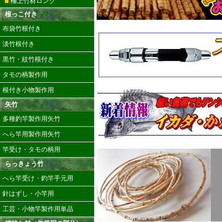
極上竹材ロング
根っこ付き
布袋竹根付き
淡竹根付き
黒竹・紋竹根付き
タモの柄製作用
根付き小物製作用
矢竹
多種釣竿製作用矢竹
へら竿用製作用矢竹
竿受け・タモの柄用
らっきょう竹
へら竿受け・釣竿手元用
針はずし・小竿用
工芸・小物竿製作用単品