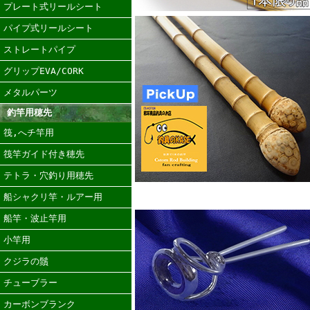
プレート式リールシート
パイプ式リールシート
ストレートパイプ
グリップEVA/CORK
メタルパーツ
釣竿用穂先
筏,へチ竿用
筏竿ガイド付き穂先
テトラ・穴釣り用穂先
船シャクリ竿・ルアー用
船竿・波止竿用
小竿用
クジラの鬚
チューブラー
カーボンブランク