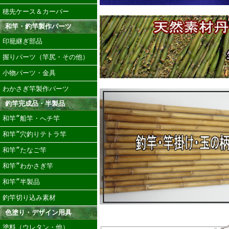
穂先ケース＆カーバー
和竿・釣竿製作パーツ
印籠継ぎ部品
握りパーツ（竿尻・その他）
小物パーツ・金具
わかさぎ竿製作パーツ
釣竿完成品・半製品
和竿”船竿・へチ竿
和竿”穴釣りテトラ竿
和竿”たなご竿
和竿”わかさぎ竿
和竿”半製品
釣竿切り込み素材
色塗り・デザイン用具
塗料（ウレタン・他）