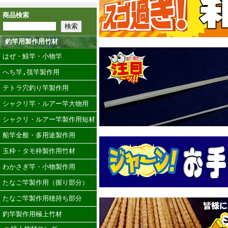
商品検索
釣竿用製作用竹材
はぜ・鱚竿・小物竿
へち竿,筏竿製作用
テトラ穴釣り竿製作用
シャクリ竿・ルアー竿大物用
シャクリ・ルアー竿製作用短材
船竿全般・多用途製作用
玉枠・タモ枠製作用竹材
わかさぎ竿・小物製作用
たなご竿製作用（握り部分）
たなご竿製作用穂持ち部分
釣竿製作用極上竹材