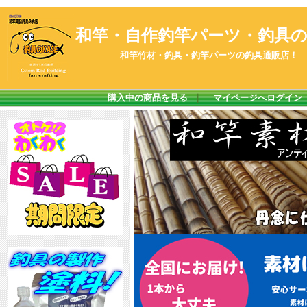
和竿・自作釣竿パーツ・釣具のK
和竿竹材・釣具・釣竿パーツの釣具通販店！
購入中の商品を見る
｜
マイページへログイン