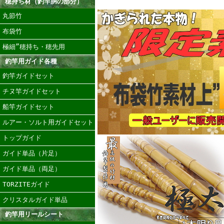
穂持ち材（釣竿胴の部分）
丸節竹
布袋竹
極細”穂持ち・穂先用
釣竿用ガイド各種
釣竿ガイドセット
チヌ竿ガイドセット
船竿ガイドセット
ルアー・ソルト用ガイドセット
トップガイド
ガイド単品（片足）
ガイド単品（両足）
TORZITEガイド
クリスタルガイド単品
釣竿用リールシート