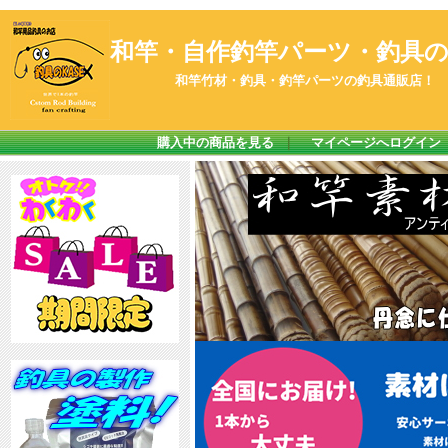
和竿・自作釣竿パーツ・釣具のK
和竿竹材・釣具・釣竿パーツの釣具通販店！
購入中の商品を見る
｜
マイページへログイン