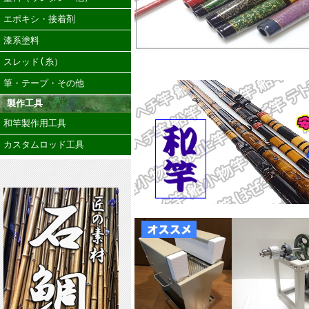
エポキシ・接着剤
漆系塗料
スレッド(糸）
筆・テープ・その他
製作工具
和竿製作用工具
カスタムロッド工具