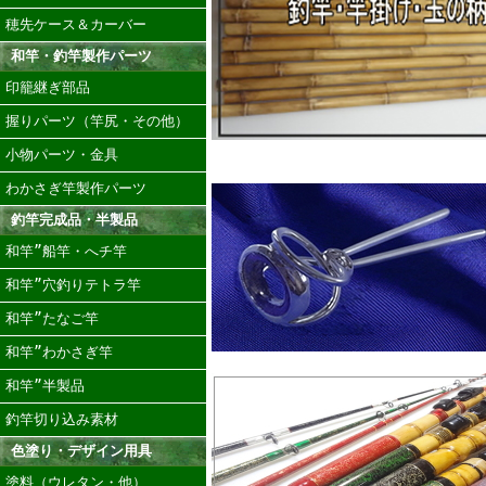
穂先ケース＆カーバー
和竿・釣竿製作パーツ
印籠継ぎ部品
握りパーツ（竿尻・その他）
小物パーツ・金具
わかさぎ竿製作パーツ
釣竿完成品・半製品
和竿”船竿・へチ竿
和竿”穴釣りテトラ竿
和竿”たなご竿
和竿”わかさぎ竿
和竿”半製品
釣竿切り込み素材
色塗り・デザイン用具
塗料（ウレタン・他）