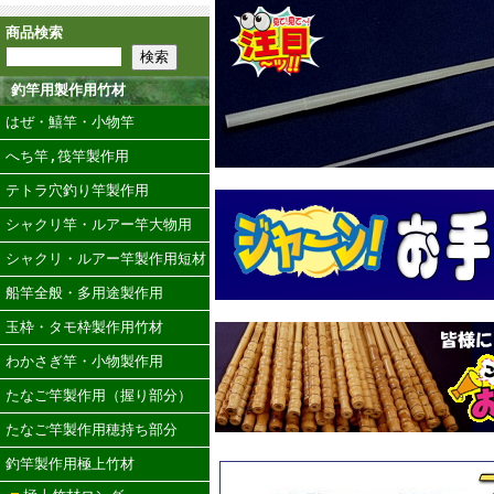
商品検索
釣竿用製作用竹材
はぜ・鱚竿・小物竿
へち竿,筏竿製作用
テトラ穴釣り竿製作用
シャクリ竿・ルアー竿大物用
シャクリ・ルアー竿製作用短材
船竿全般・多用途製作用
玉枠・タモ枠製作用竹材
わかさぎ竿・小物製作用
たなご竿製作用（握り部分）
たなご竿製作用穂持ち部分
釣竿製作用極上竹材