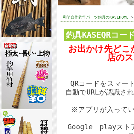
和竿自作釣竿パーツ釣具のKASEHOME
釣具KASEQRコー
お出かけ先どこ
店のス
QRコードをスマー
自動でURLが認識さ
※アプリが入って
Google play