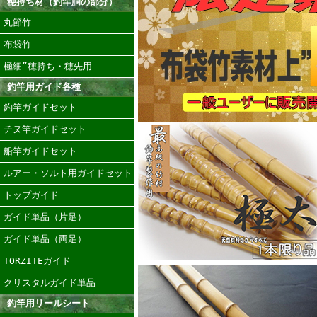
穂持ち材（釣竿胴の部分）
丸節竹
布袋竹
極細”穂持ち・穂先用
釣竿用ガイド各種
釣竿ガイドセット
チヌ竿ガイドセット
船竿ガイドセット
ルアー・ソルト用ガイドセット
トップガイド
ガイド単品（片足）
ガイド単品（両足）
TORZITEガイド
クリスタルガイド単品
釣竿用リールシート