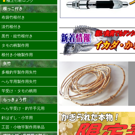
極上竹材ロング
根っこ付き
布袋竹根付き
淡竹根付き
黒竹・紋竹根付き
タモの柄製作用
根付き小物製作用
矢竹
多種釣竿製作用矢竹
へら竿用製作用矢竹
竿受け・タモの柄用
らっきょう竹
へら竿受け・釣竿手元用
針はずし・小竿用
工芸・小物竿製作用単品