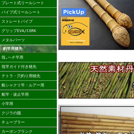
プレート式リールシート
パイプ式リールシート
ストレートパイプ
グリップEVA/CORK
メタルパーツ
釣竿用穂先
筏,へチ竿用
筏竿ガイド付き穂先
テトラ・穴釣り用穂先
船シャクリ竿・ルアー用
船竿・波止竿用
小竿用
クジラの鬚
チューブラー
カーボンブランク