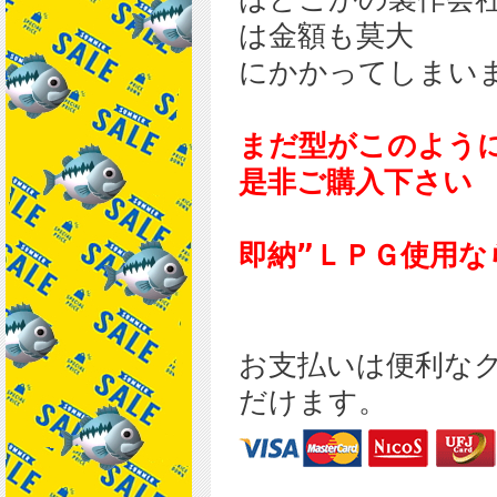
は金額も莫大
にかかってしまい
まだ型がこのよう
是非ご購入下さい
即納”ＬＰＧ使用な
お支払いは便利な
だけます。