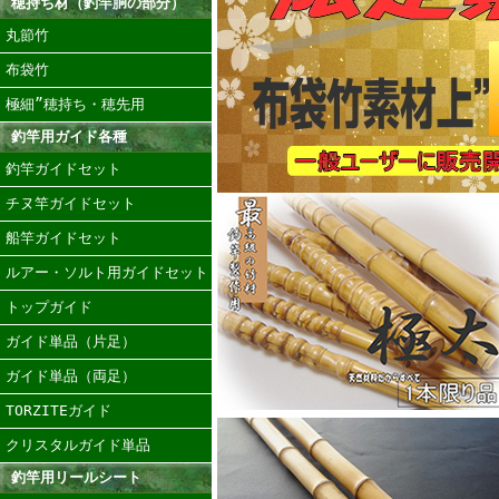
穂持ち材（釣竿胴の部分）
丸節竹
布袋竹
極細”穂持ち・穂先用
釣竿用ガイド各種
釣竿ガイドセット
チヌ竿ガイドセット
船竿ガイドセット
ルアー・ソルト用ガイドセット
トップガイド
ガイド単品（片足）
ガイド単品（両足）
TORZITEガイド
クリスタルガイド単品
釣竿用リールシート