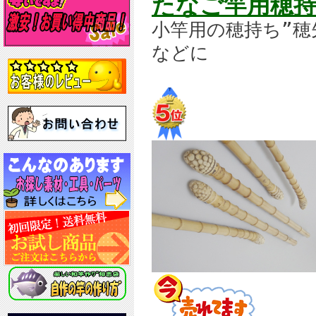
たなご竿用穂持
小竿用の穂持ち”
などに