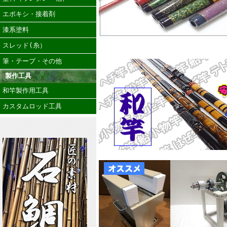
エポキシ・接着剤
漆系塗料
スレッド(糸）
筆・テープ・その他
製作工具
和竿製作用工具
カスタムロッド工具