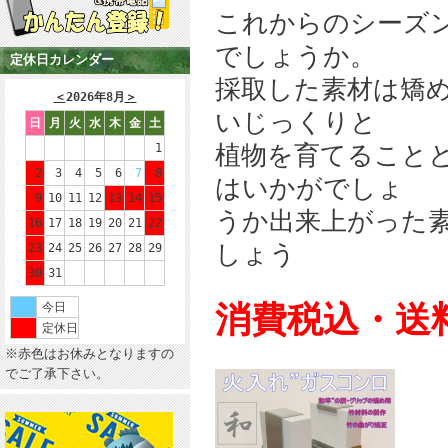
これからのシーズ
でしょうか。
定休日カレンダー
採取した素材は矯
＜
2026年8月
＞
いじっくりと
日
月
火
水
木
金
土
植物を育てることと
1
2
3
4
5
6
7
8
はいかがでしょ
9
10
11
12
13
14
15
うか出来上がった
16
17
18
19
20
21
22
しょう
23
24
25
26
27
28
29
30
31
消費税込・送
今日
定休日
※赤色はお休みとなりますの
でご了承下さい。