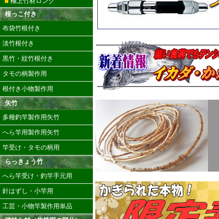
極上竹材ロング
根っこ付き
布袋竹根付き
淡竹根付き
黒竹・紋竹根付き
タモの柄製作用
根付き小物製作用
矢竹
多種釣竿製作用矢竹
へら竿用製作用矢竹
竿受け・タモの柄用
らっきょう竹
へら竿受け・釣竿手元用
針はずし・小竿用
工芸・小物竿製作用単品