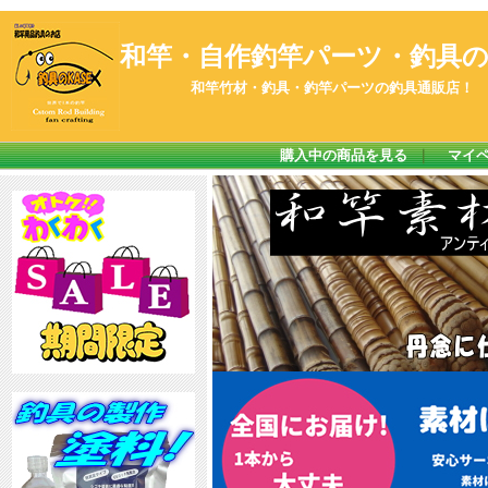
和竿・自作釣竿パーツ・釣具のK
和竿竹材・釣具・釣竿パーツの釣具通販店！
購入中の商品を見る
｜
マイ