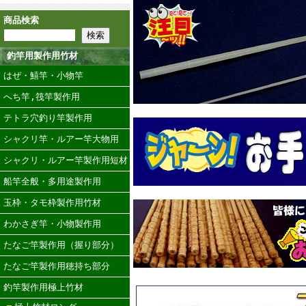
商品検索
釣竿用製作用竹材
はぜ・鱚竿・小物竿
へち竿,筏竿製作用
テトラ穴釣り竿製作用
シャクリ竿・ルアー竿大物用
シャクリ・ルアー竿製作用短材
船竿全般・多用途製作用
玉枠・タモ枠製作用竹材
わかさぎ竿・小物製作用
たなご竿製作用（握り部分）
たなご竿製作用穂持ち部分
釣竿製作用極上竹材