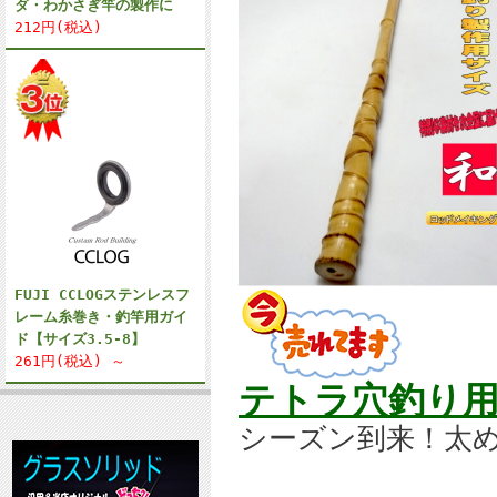
ダ・わかさぎ竿の製作に
212円(税込)
FUJI CCLOGステンレスフ
レーム糸巻き・釣竿用ガイ
ド【サイズ3.5-8】
261円(税込) ～
テトラ穴釣り
シーズン到来！太