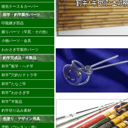
穂先ケース＆カーバー
和竿・釣竿製作パーツ
印籠継ぎ部品
握りパーツ（竿尻・その他）
小物パーツ・金具
わかさぎ竿製作パーツ
釣竿完成品・半製品
和竿”船竿・へチ竿
和竿”穴釣りテトラ竿
和竿”たなご竿
和竿”わかさぎ竿
和竿”半製品
釣竿切り込み素材
色塗り・デザイン用具
塗料（ウレタン・他）