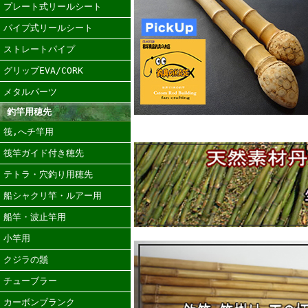
プレート式リールシート
パイプ式リールシート
ストレートパイプ
グリップEVA/CORK
メタルパーツ
釣竿用穂先
筏,へチ竿用
筏竿ガイド付き穂先
テトラ・穴釣り用穂先
船シャクリ竿・ルアー用
船竿・波止竿用
小竿用
クジラの鬚
チューブラー
カーボンブランク