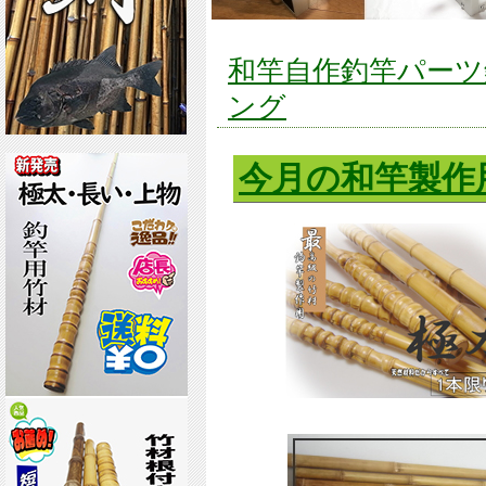
和竿自作釣竿パーツ釣
ング
今月の和竿製作