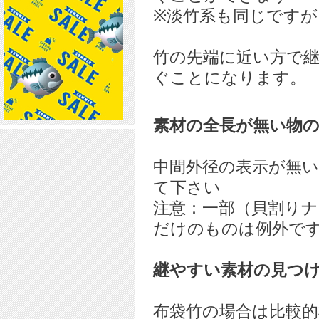
※淡竹系も同じです
竹の先端に近い方で
ぐことになります。
素材の全長が無い物
中間外径の表示が無
て下さい
注意：一部（貝割り
だけのものは例外で
継やすい素材の見つ
布袋竹の場合は比較