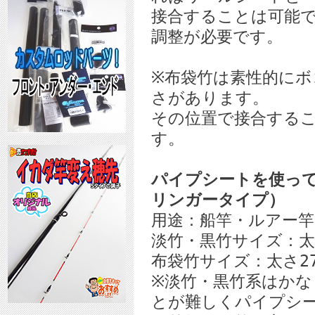
接合することは可能
調整が必要です。
※布袋竹は素性的に
さがあります。
その位置で接合する
す。
パイプシートを使って
リンガータイプ）
用途：船竿・ルアー
淡竹・黒竹サイズ：太さ
布袋竹サイズ：太さ27
※淡竹・黒竹系はか
とが難しくパイプシ