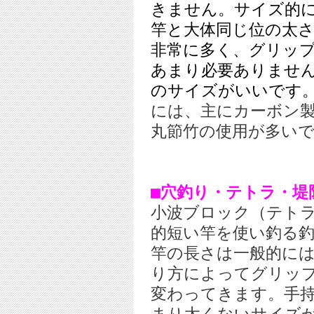
きません。サイズ的
竿と大体同じ位の太
非常に多く、グリッ
あまり必要ありませ
のサイズがいいです
には、主にカーボン
丸節竹の使用が多い
■穴釣り・テトラ・堤
小波ブロック（テト
的短い竿を使い釣る
竿の長さは一般的に
り方によってグリッ
変わってきます。手