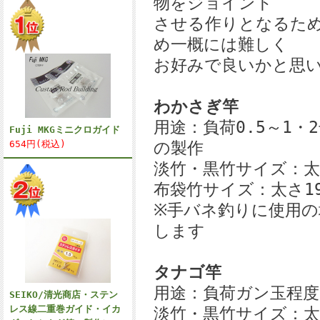
物をジョイント
させる作りとなるた
め一概には難しく
お好みで良いかと思
わかさぎ竿
用途：負荷0.5～1・
Fuji MKGミニクロガイド
654円(税込)
の製作
淡竹・黒竹サイズ：太さ
布袋竹サイズ：太さ19
※手バネ釣りに使用
します
タナゴ竿
用途：負荷ガン玉程度
SEIKO/清光商店・ステン
レス線二重巻ガイド・イカ
淡竹・黒竹サイズ：太さ