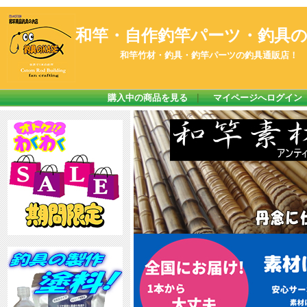
和竿・自作釣竿パーツ・釣具のK
和竿竹材・釣具・釣竿パーツの釣具通販店！
購入中の商品を見る
｜
マイページへログイン