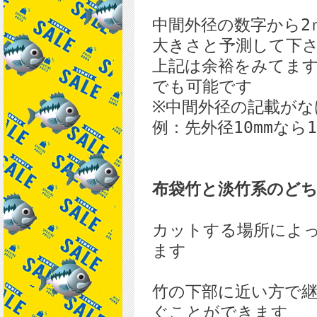
中間外径の数字から2
大きさと予測して下
上記は余裕をみてます
でも可能です
※中間外径の記載がな
例：先外径10mmなら1
布袋竹と淡竹系のど
カットする場所によ
ます
竹の下部に近い方で
ぐことができます