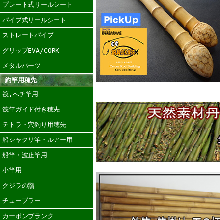
プレート式リールシート
パイプ式リールシート
ストレートパイプ
グリップEVA/CORK
メタルパーツ
釣竿用穂先
筏,へチ竿用
筏竿ガイド付き穂先
テトラ・穴釣り用穂先
船シャクリ竿・ルアー用
船竿・波止竿用
小竿用
クジラの鬚
チューブラー
カーボンブランク