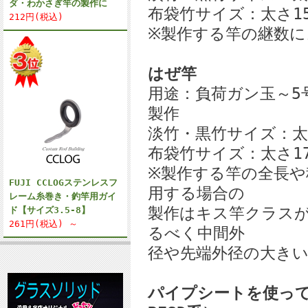
ダ・わかさぎ竿の製作に
布袋竹サイズ：太さ15
212円(税込)
※製作する竿の継数に
はぜ竿
用途：負荷ガン玉～5
製作
淡竹・黒竹サイズ：太さ
布袋竹サイズ：太さ17
※製作する竿の全長
FUJI CCLOGステンレスフ
用する場合の
レーム糸巻き・釣竿用ガイ
製作はキス竿クラス
ド【サイズ3.5-8】
261円(税込) ～
るべく中間外
径や先端外径の大き
パイプシートを使って