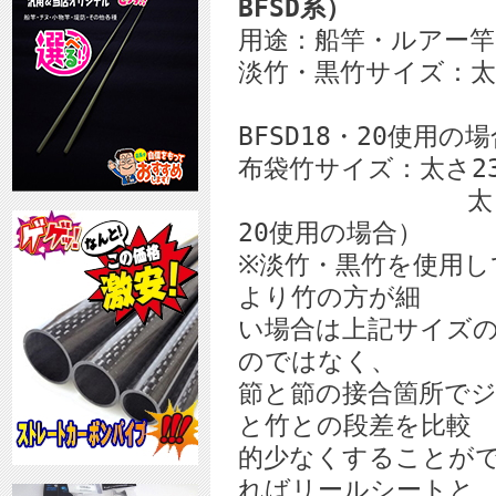
BFSD系）
用途：船竿・ルアー
淡竹・黒竹サイズ：太さ
太さ22～25
BFSD18・20使用の
布袋竹サイズ：太さ23
太さ24～27mm
20使用の場合）
※淡竹・黒竹を使用し
より竹の方が細
い場合は上記サイズ
のではなく、
節と節の接合箇所で
と竹との段差を比較
的少なくすることが
ればリールシートと