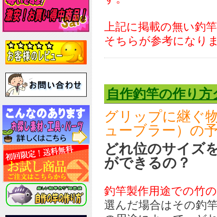
上記に掲載の無い釣
そちらが参考になり
自作釣竿の作り方
グリップに継ぐ
ューブラー）の
どれ位のサイズ
ができるの？
釣竿製作用途での竹
選んだ場合はその釣