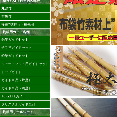
穂持ち材（釣竿胴の部分）
丸節竹
布袋竹
極細”穂持ち・穂先用
釣竿用ガイド各種
釣竿ガイドセット
チヌ竿ガイドセット
船竿ガイドセット
ルアー・ソルト用ガイドセット
トップガイド
ガイド単品（片足）
ガイド単品（両足）
TORZITEガイド
クリスタルガイド単品
釣竿用リールシート