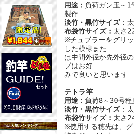
用途：
負荷ガン玉～1号
製作
淡竹・黒竹サイズ
：太
布袋竹サイズ：
太さ22
※チュブラーをグリ
した模様また
は中間外径か先外径
プはお好
みで良いと思います
テトラ竿
用途：
負荷8～30号程
淡竹・黒竹サイズ
：太
布袋竹サイズ：
太さ24
※使用する穂先は、
当店人気ランキング！