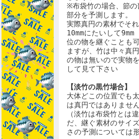
※布袋竹の場合、節の
部分を予測します。
実際真円の素材でそ
10mmにたいして9mm
位の物を継ぐことも
ますが、竹は中々真
の物は無いので実物
して見て下さい
【淡竹の黒竹場合】
大体どこの位置でも
は真円ではありませ
（淡竹は布袋竹とは
だ、継ぐ素材のサイ
さの予測については