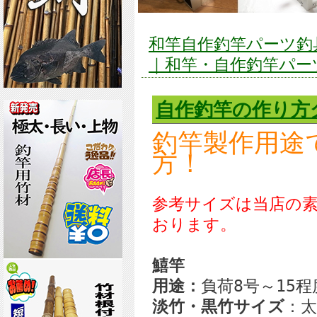
和竿自作釣竿パーツ釣具の
｜和竿・自作釣竿パーツ
自作釣竿の作り方
釣竿製作用途
方！
参考サイズは当店の
おります。
鱚竿
用途：
負荷8号～15程
淡竹・黒竹サイズ
：太