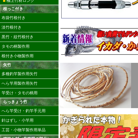
極上竹材ロング
根っこ付き
布袋竹根付き
淡竹根付き
黒竹・紋竹根付き
タモの柄製作用
根付き小物製作用
矢竹
多種釣竿製作用矢竹
へら竿用製作用矢竹
竿受け・タモの柄用
らっきょう竹
へら竿受け・釣竿手元用
針はずし・小竿用
工芸・小物竿製作用単品