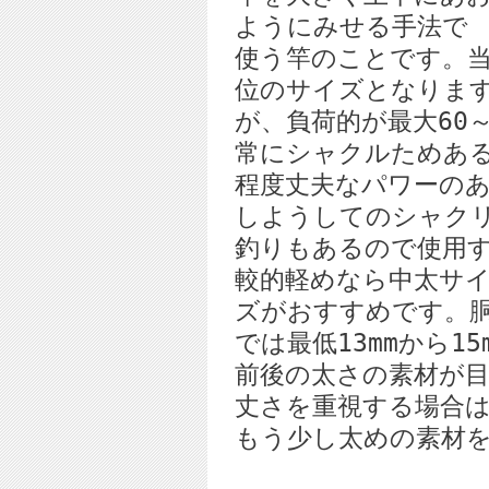
ようにみせる手法で
使う竿のことです。
位のサイズとなりま
が、負荷的が最大60
常にシャクルためあ
程度丈夫なパワーの
しようしてのシャク
釣りもあるので使用
較的軽めなら中太サ
ズがおすすめです。
では最低13mmから15
前後の太さの素材が
丈さを重視する場合
もう少し太めの素材