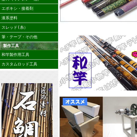
エポキシ・接着剤
漆系塗料
スレッド(糸）
筆・テープ・その他
製作工具
和竿製作用工具
カスタムロッド工具