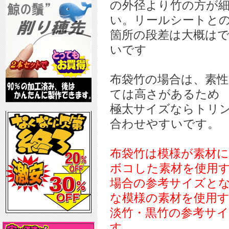
の外径より竹の方が
い。リールシートと
箇所の段差は大概は
いです
布袋竹の場合は、素
ては高さがあるため
極太サイズならトリ
合わせやすいです。
布袋竹は模様が素材
ボコした素材を使用
場合の参考サイズと
な模様の素材を使用
淡竹・黒竹の参考サ
す。