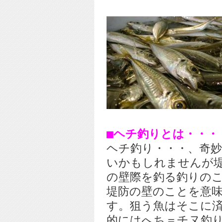
■ヘチ釣りとは・・・
ヘチ釣り・・・、奇
いかもしれませんが
の壁際を釣る釣りの
堤防の壁のことを意
す。狙う魚はそこに
的にはへち＝チヌ釣