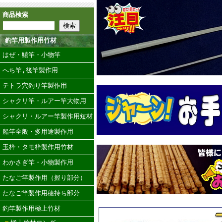
商品検索
釣竿用製作用竹材
はぜ・鱚竿・小物竿
へち竿,筏竿製作用
テトラ穴釣り竿製作用
シャクリ竿・ルアー竿大物用
シャクリ・ルアー竿製作用短材
船竿全般・多用途製作用
玉枠・タモ枠製作用竹材
わかさぎ竿・小物製作用
たなご竿製作用（握り部分）
たなご竿製作用穂持ち部分
釣竿製作用極上竹材