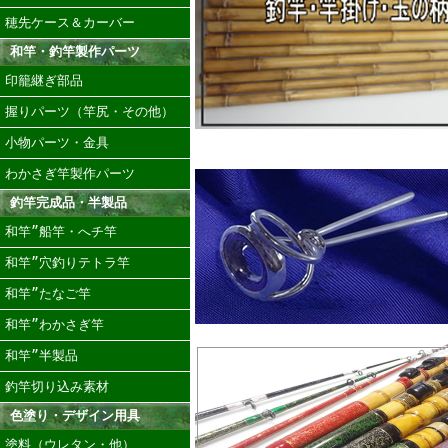
穂先ケース＆カーバー
和竿・釣竿製作パーツ
印籠継ぎ部品
握りパーツ（竿尻・その他）
小物パーツ・金具
わかさぎ竿製作パーツ
釣竿完成品・半製品
和竿”船竿・へチ竿
和竿”穴釣りテトラ竿
和竿”たなご竿
和竿”わかさぎ竿
和竿”半製品
釣竿切り込み素材
色塗り・デザイン用具
塗料（ウレタン・他）