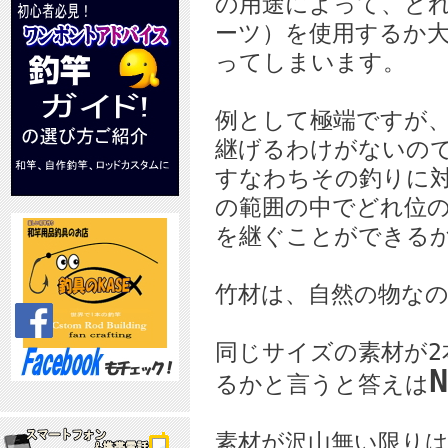
の用途によって、ど
ーツ）を使用するか
ってしまいます。
例として極端ですが
継げるわけがないの
すなわちその釣りに
の範囲の中でどれ位
を継ぐことができる
竹材は、自然の物な
同じサイズの素材が
るかと言うと答えは
素材が沢山無い限り