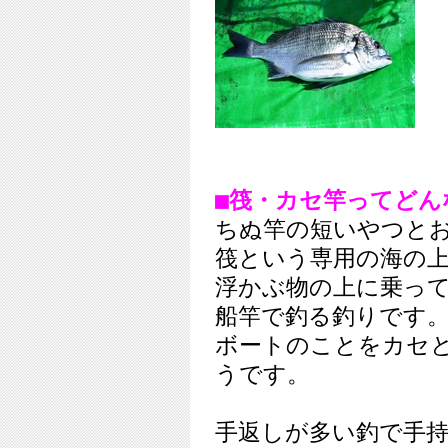
■筏・カセ竿ってどん
ちぬ竿の短いやつと
筏という専用の海の
浮かぶ物の上に乗っ
船竿で釣る釣りです
ボートのことをカセ
うです。
手返しが多い釣で手