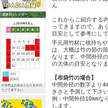
ん
定休日カレンダー
これからご紹介する
＜
2026年8月
＞
ってきますので、あ
日
月
火
水
木
金
土
目安として参考にし
1
手元用竹材に穂持ちや
2
3
4
5
6
7
8
9
10
11
12
13
14
15
は、大概は竹の節の
16
17
18
19
20
21
22
なります。中間外径
23
24
25
26
27
28
29
の大体の目安となり
30
31
今日
【布袋竹の場合】
定休日
中間外径の数字より4
※赤色はお休みとなりますの
でご了承下さい。
きさと予測して下さ
例：中間外径10mmな
します。