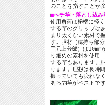
のことを指すことが
■へチ竿・落とし込み
使用負荷は極端に軽
する竿のグリップは
まり太くない素材で
す。胴材（穂持ち部分
手元上分部）は10mm
り細めの素材を使用
する竿もあります。
ります。理想は長時
振っていても疲れな
ある釣竿がベストで