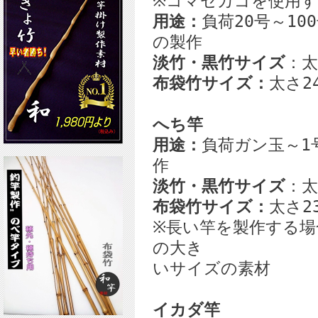
※コマセカゴを使用
用途：
負荷20号～10
の製作
淡竹・黒竹サイズ
：太
布袋竹サイズ：
太さ24
へち竿
用途：
負荷ガン玉～1
作
淡竹・黒竹サイズ
：太
布袋竹サイズ：
太さ23
※長い竿を製作する場
の大き
いサイズの素材
イカダ竿