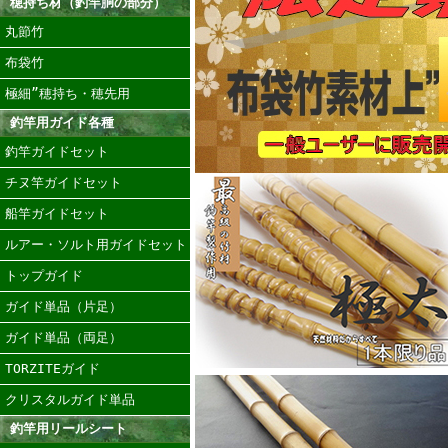
穂持ち材（釣竿胴の部分）
丸節竹
布袋竹
極細”穂持ち・穂先用
釣竿用ガイド各種
釣竿ガイドセット
チヌ竿ガイドセット
船竿ガイドセット
ルアー・ソルト用ガイドセット
トップガイド
ガイド単品（片足）
ガイド単品（両足）
TORZITEガイド
クリスタルガイド単品
釣竿用リールシート