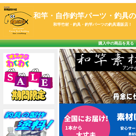
和竿・自作釣竿パーツ・釣具のK
和竿竹材・釣具・釣竿パーツの釣具通販店！
購入中の商品を見る