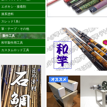
エポキシ・接着剤
漆系塗料
スレッド(糸）
筆・テープ・その他
製作工具
和竿製作用工具
カスタムロッド工具