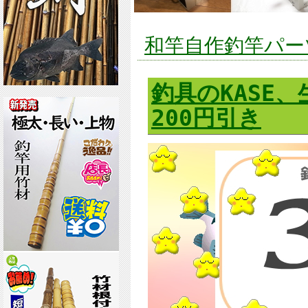
和竿自作釣竿パーツ
釣具のKASE
200円引き