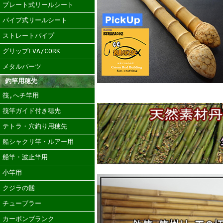
プレート式リールシート
パイプ式リールシート
ストレートパイプ
グリップEVA/CORK
メタルパーツ
釣竿用穂先
筏,へチ竿用
筏竿ガイド付き穂先
テトラ・穴釣り用穂先
船シャクリ竿・ルアー用
船竿・波止竿用
小竿用
クジラの鬚
チューブラー
カーボンブランク