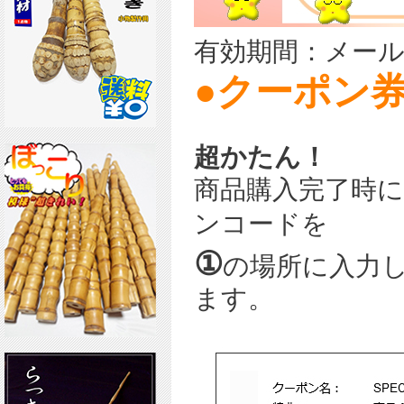
有効期間：メール
●クーポン
超かたん！
商品購入完了時
ンコードを
①
の場所に入力
ます。