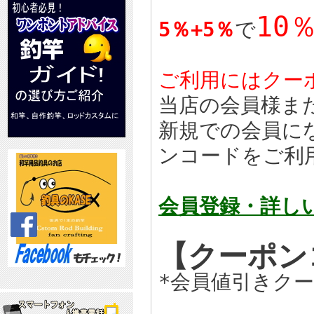
10
5％+5％
で
ご利用にはクー
当店の会員様ま
新規での会員に
ンコードをご利
会員登録・詳し
【クーポ
*会員値引きク