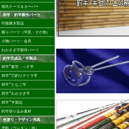
穂先ケース＆カーバー
和竿・釣竿製作パーツ
印籠継ぎ部品
握りパーツ（竿尻・その他）
小物パーツ・金具
わかさぎ竿製作パーツ
釣竿完成品・半製品
和竿”船竿・へチ竿
和竿”穴釣りテトラ竿
和竿”たなご竿
和竿”わかさぎ竿
和竿”半製品
釣竿切り込み素材
色塗り・デザイン用具
塗料（ウレタン・他）