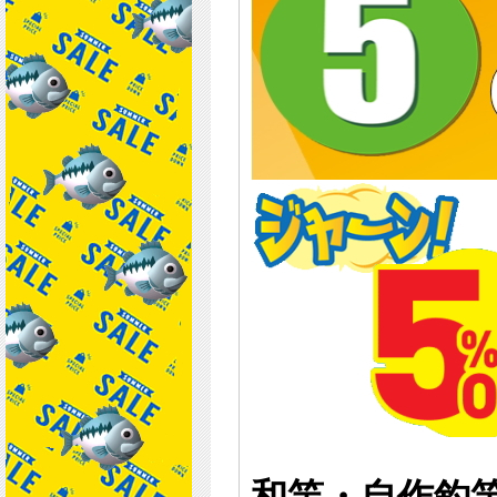
和竿・自作釣竿