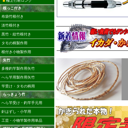
極上竹材ロング
根っこ付き
布袋竹根付き
淡竹根付き
黒竹・紋竹根付き
タモの柄製作用
根付き小物製作用
矢竹
多種釣竿製作用矢竹
へら竿用製作用矢竹
竿受け・タモの柄用
らっきょう竹
へら竿受け・釣竿手元用
針はずし・小竿用
工芸・小物竿製作用単品