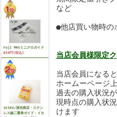
など
●他店買い物時の
Fuji MKGミニクロガイド
654円(税込)
当店会員様限定
当店会員になる
ホームーページ
過去の購入状況
現時点の購入状
SEIKO/清光商店・ステン
けます
レス線二重巻ガイド・イカ