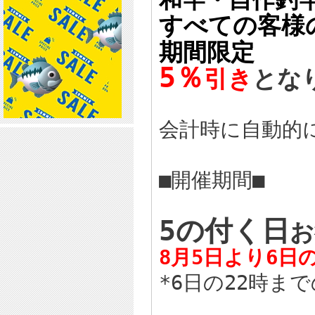
すべての客様
期間限定
5％
引き
とな
会計時に自動的
■開催期間■
5の付く日
お
8月5日より6日
*6日の22時ま