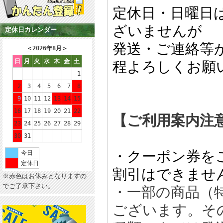
定休日・日曜日
ざいませんが
定休日カレンダー
発送・ご連絡等
＜
2026年8月
＞
日
月
火
水
木
金
土
程よろしくお願
1
2
3
4
5
6
7
8
9
10
11
12
13
14
15
16
17
18
19
20
21
22
【ご利用案内注
23
24
25
26
27
28
29
30
31
・クーポン券を
今日
定休日
割引はできませ
※赤色はお休みとなりますの
でご了承下さい。
・一部の商品（
ございます。そ