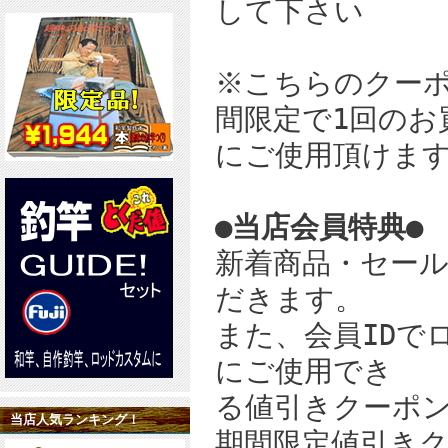
して下さい
※こちらのクー
間限定で1回のお
にご使用頂けま
●
当店会員特典
●
新着商品・セー
だきます。
また、会員IDで
にご使用でき
る値引きクーポ
当店人気ランキング！
期間限定値引き