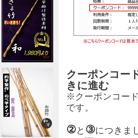
クーポンコード
きに進む
※クーポンコー
です。
②
③
と
につきま