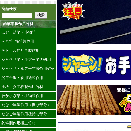
商品検索
釣竿用製作用竹材
はぜ・鱚竿・小物竿
へち竿,筏竿製作用
テトラ穴釣り竿製作用
シャクリ竿・ルアー竿大物用
シャクリ・ルアー竿製作用短材
船竿全般・多用途製作用
玉枠・タモ枠製作用竹材
わかさぎ竿・小物製作用
たなご竿製作用（握り部分）
たなご竿製作用穂持ち部分
釣竿製作用極上竹材