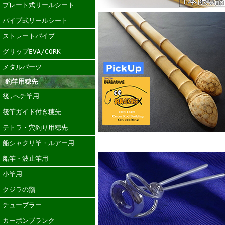
プレート式リールシート
パイプ式リールシート
ストレートパイプ
グリップEVA/CORK
メタルパーツ
釣竿用穂先
筏,へチ竿用
筏竿ガイド付き穂先
テトラ・穴釣り用穂先
船シャクリ竿・ルアー用
船竿・波止竿用
小竿用
クジラの鬚
チューブラー
カーボンブランク