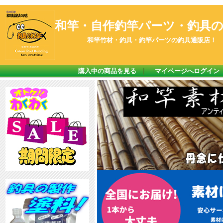
和竿・自作釣竿パーツ・釣具のK
和竿竹材・釣具・釣竿パーツの釣具通販店！
購入中の商品を見る
｜
マイページへログイン