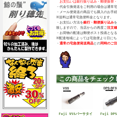
お支払いは銀行振り込み・郵便振替・
・代金引換発送をご利用の場合は通常
・メール便発送の商品でも購入のお手
※送料は通常宅急便料金となります。
・お支払い方法を
銀行・郵便振り込み
致しますので、当店からの再度ご
注文
・お荷物の配達は郵便ポスト投函とな
※配達地域によっては宅急便より日にち
・
通常の宅急便発送商品
との
同時のご
この商品をチェック
Fuji VSSバーサタイ
Fuji DP