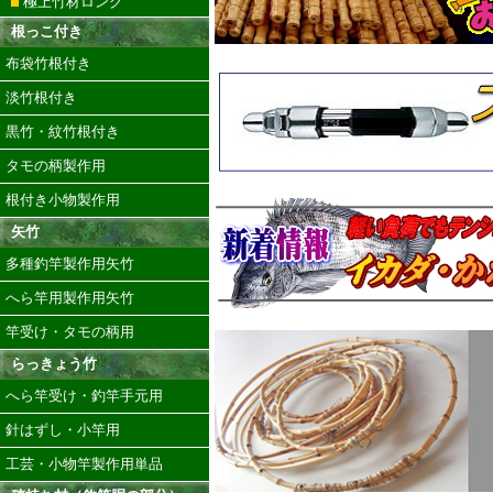
極上竹材ロング
根っこ付き
布袋竹根付き
淡竹根付き
黒竹・紋竹根付き
タモの柄製作用
根付き小物製作用
矢竹
多種釣竿製作用矢竹
へら竿用製作用矢竹
竿受け・タモの柄用
らっきょう竹
へら竿受け・釣竿手元用
針はずし・小竿用
工芸・小物竿製作用単品