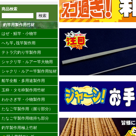
商品検索
釣竿用製作用竹材
はぜ・鱚竿・小物竿
へち竿,筏竿製作用
テトラ穴釣り竿製作用
シャクリ竿・ルアー竿大物用
シャクリ・ルアー竿製作用短材
船竿全般・多用途製作用
玉枠・タモ枠製作用竹材
わかさぎ竿・小物製作用
たなご竿製作用（握り部分）
たなご竿製作用穂持ち部分
釣竿製作用極上竹材