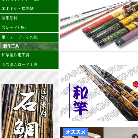
エポキシ・接着剤
漆系塗料
スレッド(糸）
筆・テープ・その他
製作工具
和竿製作用工具
カスタムロッド工具