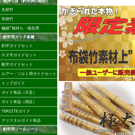
穂持ち材（釣竿胴の部分）
丸節竹
布袋竹
極細”穂持ち・穂先用
釣竿用ガイド各種
釣竿ガイドセット
チヌ竿ガイドセット
船竿ガイドセット
ルアー・ソルト用ガイドセット
トップガイド
ガイド単品（片足）
ガイド単品（両足）
TORZITEガイド
クリスタルガイド単品
釣竿用リールシート