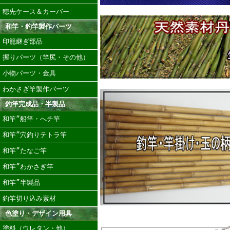
穂先ケース＆カーバー
和竿・釣竿製作パーツ
印籠継ぎ部品
握りパーツ（竿尻・その他）
小物パーツ・金具
わかさぎ竿製作パーツ
釣竿完成品・半製品
和竿”船竿・へチ竿
和竿”穴釣りテトラ竿
和竿”たなご竿
和竿”わかさぎ竿
和竿”半製品
釣竿切り込み素材
色塗り・デザイン用具
塗料（ウレタン・他）