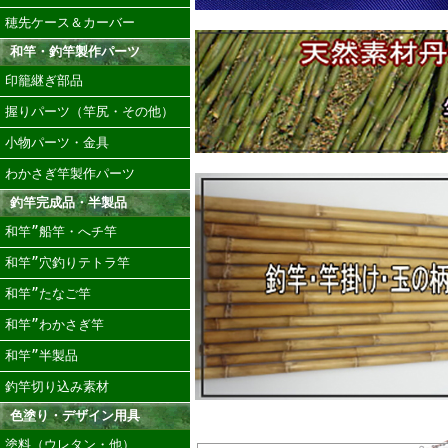
穂先ケース＆カーバー
和竿・釣竿製作パーツ
印籠継ぎ部品
握りパーツ（竿尻・その他）
小物パーツ・金具
わかさぎ竿製作パーツ
釣竿完成品・半製品
和竿”船竿・へチ竿
和竿”穴釣りテトラ竿
和竿”たなご竿
和竿”わかさぎ竿
和竿”半製品
釣竿切り込み素材
色塗り・デザイン用具
塗料（ウレタン・他）