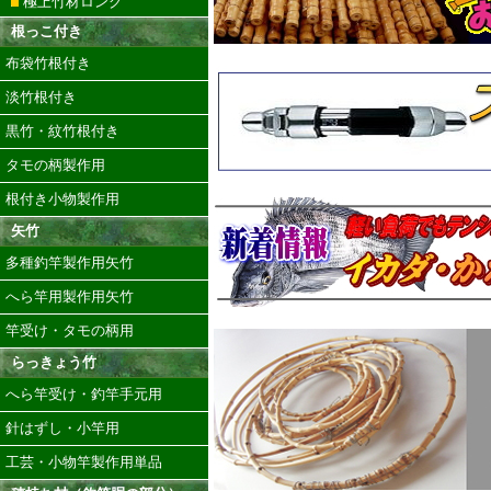
極上竹材ロング
根っこ付き
布袋竹根付き
淡竹根付き
黒竹・紋竹根付き
タモの柄製作用
根付き小物製作用
矢竹
多種釣竿製作用矢竹
へら竿用製作用矢竹
竿受け・タモの柄用
らっきょう竹
へら竿受け・釣竿手元用
針はずし・小竿用
工芸・小物竿製作用単品