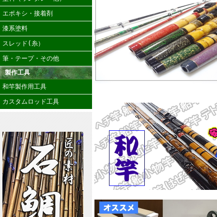
エポキシ・接着剤
漆系塗料
スレッド(糸）
筆・テープ・その他
製作工具
和竿製作用工具
カスタムロッド工具