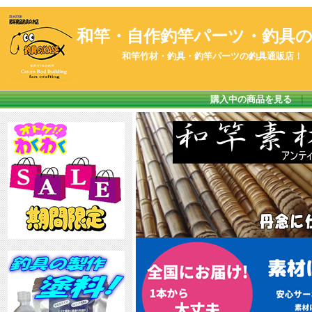
和竿・自作釣竿パーツ・釣具のK
和竿竹材・釣具・釣竿パーツの釣具通販店！
購入中の商品を見る
｜