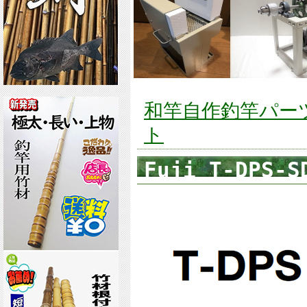
和竿自作釣竿パーツ釣
ト
Fuji T-DP