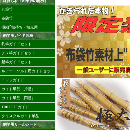
穂持ち材（釣竿胴の部分）
丸節竹
布袋竹
極細”穂持ち・穂先用
釣竿用ガイド各種
釣竿ガイドセット
チヌ竿ガイドセット
船竿ガイドセット
ルアー・ソルト用ガイドセット
トップガイド
ガイド単品（片足）
ガイド単品（両足）
TORZITEガイド
クリスタルガイド単品
釣竿用リールシート