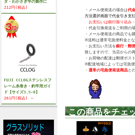
ダ・わかさぎ竿の製作に
212円(税込)
・メール便発送の場合は
代
方法選択画面で代金引き支
お支払いは銀行振り込み・
・代金引換発送をご利用の
・メール便発送の商品でも
※送料は通常宅急便料金と
・お支払い方法を
銀行・郵
致しますので、当店からの
・お荷物の配達は郵便ポス
※配達地域によっては宅急
・
通常の宅急便発送商品
と
FUJI CCLOGステンレスフ
レーム糸巻き・釣竿用ガイ
ド【サイズ3.5-8】
261円(税込) ～
この商品をチェ