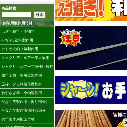
商品検索
釣竿用製作用竹材
はぜ・鱚竿・小物竿
へち竿,筏竿製作用
テトラ穴釣り竿製作用
シャクリ竿・ルアー竿大物用
シャクリ・ルアー竿製作用短材
船竿全般・多用途製作用
玉枠・タモ枠製作用竹材
わかさぎ竿・小物製作用
たなご竿製作用（握り部分）
たなご竿製作用穂持ち部分
釣竿製作用極上竹材