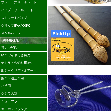
プレート式リールシート
パイプ式リールシート
ストレートパイプ
グリップEVA/CORK
メタルパーツ
釣竿用穂先
筏,へチ竿用
筏竿ガイド付き穂先
テトラ・穴釣り用穂先
船シャクリ竿・ルアー用
船竿・波止竿用
小竿用
クジラの鬚
チューブラー
カーボンブランク