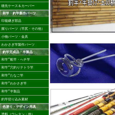
穂先ケース＆カーバー
和竿・釣竿製作パーツ
印籠継ぎ部品
握りパーツ（竿尻・その他）
小物パーツ・金具
わかさぎ竿製作パーツ
釣竿完成品・半製品
和竿”船竿・へチ竿
和竿”穴釣りテトラ竿
和竿”たなご竿
和竿”わかさぎ竿
和竿”半製品
釣竿切り込み素材
色塗り・デザイン用具
塗料（ウレタン・他）