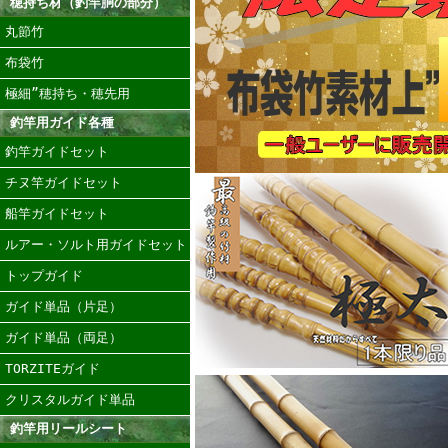
穂持ち材（釣竿胴の部分）
丸節竹
布袋竹
極細”穂持ち・穂先用
釣竿用ガイド各種
釣竿ガイドセット
チヌ竿ガイドセット
船竿ガイドセット
ルアー・ソルト用ガイドセット
トップガイド
ガイド単品（片足）
ガイド単品（両足）
TORZITEガイド
クリスタルガイド単品
釣竿用リールシート