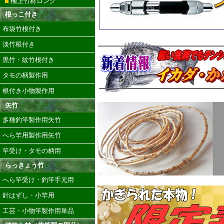
極上竹材ロング
根っこ付き
布袋竹根付き
淡竹根付き
黒竹・紋竹根付き
タモの柄製作用
根付き小物製作用
矢竹
多種釣竿製作用矢竹
へら竿用製作用矢竹
竿受け・タモの柄用
らっきょう竹
へら竿受け・釣竿手元用
針はずし・小竿用
工芸・小物竿製作用単品