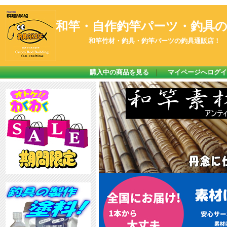
和竿・自作釣竿パーツ・釣具のK
和竿竹材・釣具・釣竿パーツの釣具通販店！
購入中の商品を見る
｜
マイページへログイ