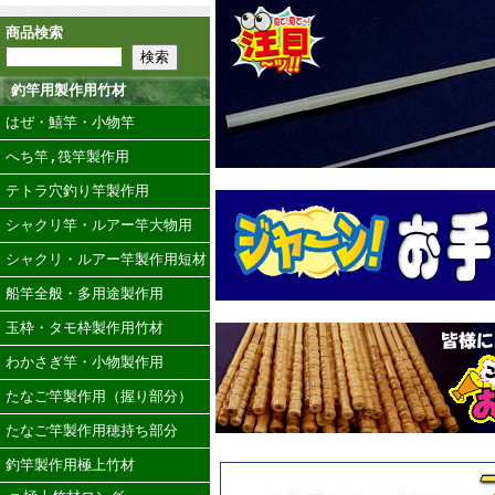
商品検索
釣竿用製作用竹材
はぜ・鱚竿・小物竿
へち竿,筏竿製作用
テトラ穴釣り竿製作用
シャクリ竿・ルアー竿大物用
シャクリ・ルアー竿製作用短材
船竿全般・多用途製作用
玉枠・タモ枠製作用竹材
わかさぎ竿・小物製作用
たなご竿製作用（握り部分）
たなご竿製作用穂持ち部分
釣竿製作用極上竹材