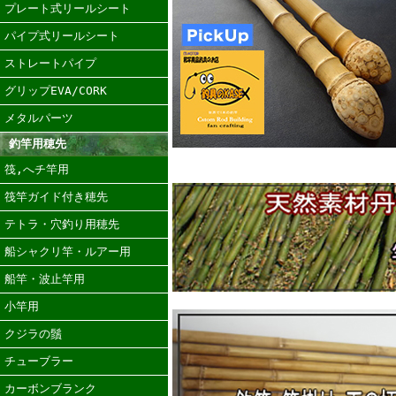
プレート式リールシート
パイプ式リールシート
ストレートパイプ
グリップEVA/CORK
メタルパーツ
釣竿用穂先
筏,へチ竿用
筏竿ガイド付き穂先
テトラ・穴釣り用穂先
船シャクリ竿・ルアー用
船竿・波止竿用
小竿用
クジラの鬚
チューブラー
カーボンブランク