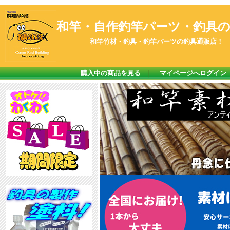
和竿・自作釣竿パーツ・釣具のK
和竿竹材・釣具・釣竿パーツの釣具通販店！
購入中の商品を見る
｜
マイページへログイン