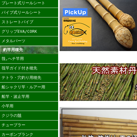
プレート式リールシート
パイプ式リールシート
ストレートパイプ
グリップEVA/CORK
メタルパーツ
釣竿用穂先
筏,へチ竿用
筏竿ガイド付き穂先
テトラ・穴釣り用穂先
船シャクリ竿・ルアー用
船竿・波止竿用
小竿用
クジラの鬚
チューブラー
カーボンブランク