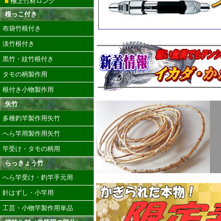
極上竹材ロング
根っこ付き
布袋竹根付き
淡竹根付き
黒竹・紋竹根付き
タモの柄製作用
根付き小物製作用
矢竹
多種釣竿製作用矢竹
へら竿用製作用矢竹
竿受け・タモの柄用
らっきょう竹
へら竿受け・釣竿手元用
針はずし・小竿用
工芸・小物竿製作用単品