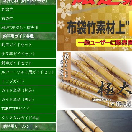
穂持ち材（釣竿胴の部分）
丸節竹
布袋竹
極細”穂持ち・穂先用
釣竿用ガイド各種
釣竿ガイドセット
チヌ竿ガイドセット
船竿ガイドセット
ルアー・ソルト用ガイドセット
トップガイド
ガイド単品（片足）
ガイド単品（両足）
TORZITEガイド
クリスタルガイド単品
釣竿用リールシート