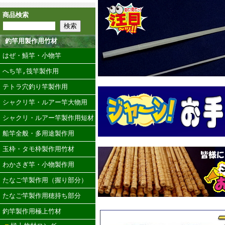
商品検索
釣竿用製作用竹材
はぜ・鱚竿・小物竿
へち竿,筏竿製作用
テトラ穴釣り竿製作用
シャクリ竿・ルアー竿大物用
シャクリ・ルアー竿製作用短材
船竿全般・多用途製作用
玉枠・タモ枠製作用竹材
わかさぎ竿・小物製作用
たなご竿製作用（握り部分）
たなご竿製作用穂持ち部分
釣竿製作用極上竹材