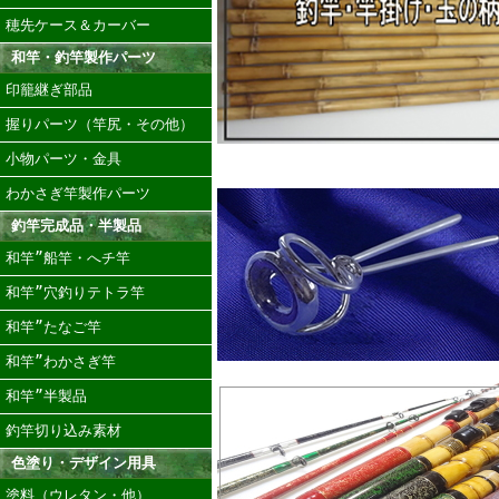
穂先ケース＆カーバー
和竿・釣竿製作パーツ
印籠継ぎ部品
握りパーツ（竿尻・その他）
小物パーツ・金具
わかさぎ竿製作パーツ
釣竿完成品・半製品
和竿”船竿・へチ竿
和竿”穴釣りテトラ竿
和竿”たなご竿
和竿”わかさぎ竿
和竿”半製品
釣竿切り込み素材
色塗り・デザイン用具
塗料（ウレタン・他）