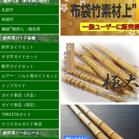
穂持ち材（釣竿胴の部分）
丸節竹
布袋竹
極細”穂持ち・穂先用
釣竿用ガイド各種
釣竿ガイドセット
チヌ竿ガイドセット
船竿ガイドセット
ルアー・ソルト用ガイドセット
トップガイド
ガイド単品（片足）
ガイド単品（両足）
TORZITEガイド
クリスタルガイド単品
釣竿用リールシート