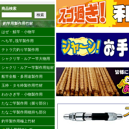
商品検索
釣竿用製作用竹材
はぜ・鱚竿・小物竿
へち竿,筏竿製作用
テトラ穴釣り竿製作用
シャクリ竿・ルアー竿大物用
シャクリ・ルアー竿製作用短材
船竿全般・多用途製作用
玉枠・タモ枠製作用竹材
わかさぎ竿・小物製作用
たなご竿製作用（握り部分）
たなご竿製作用穂持ち部分
釣竿製作用極上竹材