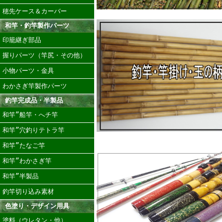
穂先ケース＆カーバー
和竿・釣竿製作パーツ
印籠継ぎ部品
握りパーツ（竿尻・その他）
小物パーツ・金具
わかさぎ竿製作パーツ
釣竿完成品・半製品
和竿”船竿・へチ竿
和竿”穴釣りテトラ竿
和竿”たなご竿
和竿”わかさぎ竿
和竿”半製品
釣竿切り込み素材
色塗り・デザイン用具
塗料（ウレタン・他）