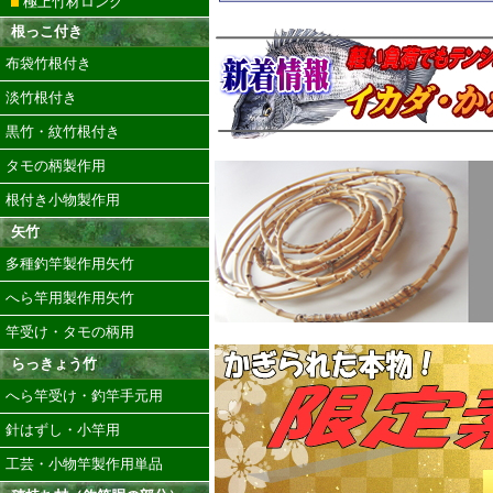
極上竹材ロング
根っこ付き
布袋竹根付き
淡竹根付き
黒竹・紋竹根付き
タモの柄製作用
根付き小物製作用
矢竹
多種釣竿製作用矢竹
へら竿用製作用矢竹
竿受け・タモの柄用
らっきょう竹
へら竿受け・釣竿手元用
針はずし・小竿用
工芸・小物竿製作用単品