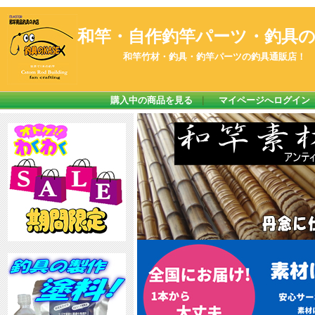
和竿・自作釣竿パーツ・釣具のK
和竿竹材・釣具・釣竿パーツの釣具通販店！
購入中の商品を見る
｜
マイページへログイン