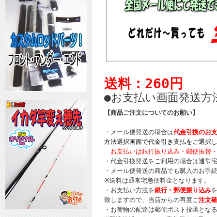
送料：260円
●お支払い画面発送方
【商品ご注文についてのお願い】
・メール便発送の場合は
代金引換のお
方法選択画面で代金引き支払をご選択
お支払いは銀行振り込み・郵便振替・
・代金引換発送をご利用の場合は通常
・メール便発送の商品でも購入のお手
※送料は通常宅急便料金となります。
・お支払い方法を
銀行・郵便振り込み
致しますので、当店からの再度ご
注文
・お荷物の配達は郵便ポスト投函とな