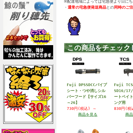
※配達地域によっては宅急便より日にち
・
通常の宅急便発送商品
との
同時のご
この商品をチェック
Fuji DPSSDCCパイプ
Fuji TC
シート・つや消しシル
SD16/1
バーフード【サイズ16
ートベイ
～26】
ング用
730円(税込)
～
830円(
商品を見る
商品