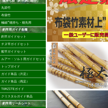
穂持ち材（釣竿胴の部分）
丸節竹
布袋竹
極細”穂持ち・穂先用
釣竿用ガイド各種
釣竿ガイドセット
チヌ竿ガイドセット
船竿ガイドセット
ルアー・ソルト用ガイドセット
トップガイド
ガイド単品（片足）
ガイド単品（両足）
TORZITEガイド
クリスタルガイド単品
釣竿用リールシート