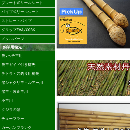
プレート式リールシート
パイプ式リールシート
ストレートパイプ
グリップEVA/CORK
メタルパーツ
釣竿用穂先
筏,へチ竿用
筏竿ガイド付き穂先
テトラ・穴釣り用穂先
船シャクリ竿・ルアー用
船竿・波止竿用
小竿用
クジラの鬚
チューブラー
カーボンブランク