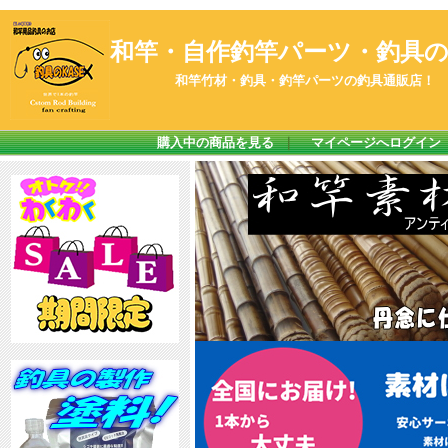
和竿・自作釣竿パーツ・釣具のK
和竿竹材・釣具・釣竿パーツの釣具通販店！
購入中の商品を見る
｜
マイページへログイン