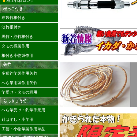
極上竹材ロング
根っこ付き
布袋竹根付き
淡竹根付き
黒竹・紋竹根付き
タモの柄製作用
根付き小物製作用
矢竹
多種釣竿製作用矢竹
へら竿用製作用矢竹
竿受け・タモの柄用
らっきょう竹
へら竿受け・釣竿手元用
針はずし・小竿用
工芸・小物竿製作用単品