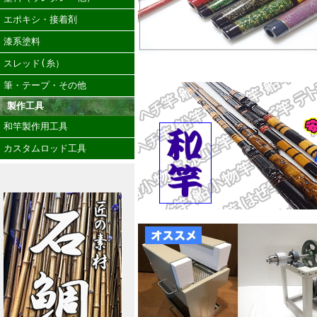
エポキシ・接着剤
漆系塗料
スレッド(糸）
筆・テープ・その他
製作工具
和竿製作用工具
カスタムロッド工具