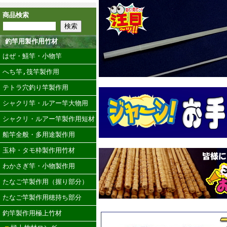
商品検索
釣竿用製作用竹材
はぜ・鱚竿・小物竿
へち竿,筏竿製作用
テトラ穴釣り竿製作用
シャクリ竿・ルアー竿大物用
シャクリ・ルアー竿製作用短材
船竿全般・多用途製作用
玉枠・タモ枠製作用竹材
わかさぎ竿・小物製作用
たなご竿製作用（握り部分）
たなご竿製作用穂持ち部分
釣竿製作用極上竹材