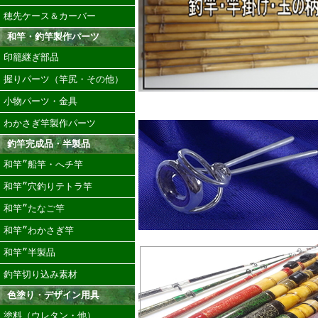
穂先ケース＆カーバー
和竿・釣竿製作パーツ
印籠継ぎ部品
握りパーツ（竿尻・その他）
小物パーツ・金具
わかさぎ竿製作パーツ
釣竿完成品・半製品
和竿”船竿・へチ竿
和竿”穴釣りテトラ竿
和竿”たなご竿
和竿”わかさぎ竿
和竿”半製品
釣竿切り込み素材
色塗り・デザイン用具
塗料（ウレタン・他）