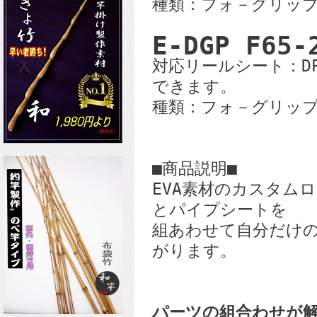
種類：フォ－グリッ
E-DGP F65-
対応リールシート：DPS
できます。
種類：フォ－グリッ
■商品説明■
EVA素材のカスタム
とパイプシートを
組あわせて自分だけ
がります。
パーツの組合わせが