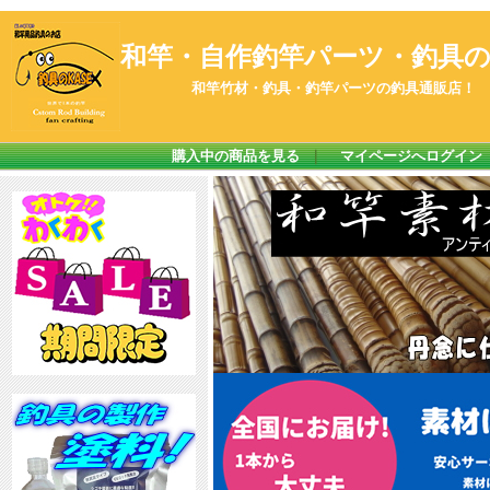
和竿・自作釣竿パーツ・釣具のK
和竿竹材・釣具・釣竿パーツの釣具通販店！
購入中の商品を見る
｜
マイページへログイン