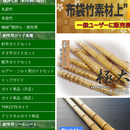
穂持ち材（釣竿胴の部分）
丸節竹
布袋竹
極細”穂持ち・穂先用
釣竿用ガイド各種
釣竿ガイドセット
チヌ竿ガイドセット
船竿ガイドセット
ルアー・ソルト用ガイドセット
トップガイド
ガイド単品（片足）
ガイド単品（両足）
TORZITEガイド
クリスタルガイド単品
釣竿用リールシート