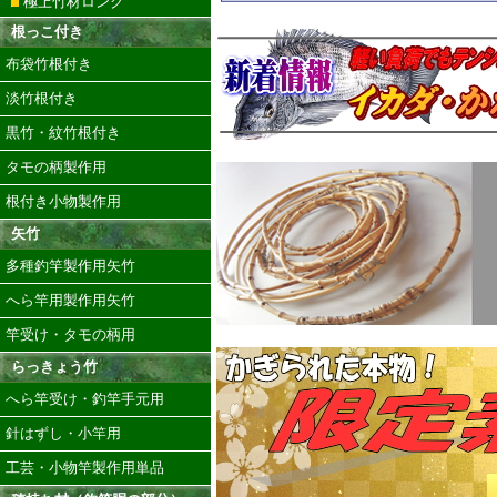
極上竹材ロング
根っこ付き
布袋竹根付き
淡竹根付き
黒竹・紋竹根付き
タモの柄製作用
根付き小物製作用
矢竹
多種釣竿製作用矢竹
へら竿用製作用矢竹
竿受け・タモの柄用
らっきょう竹
へら竿受け・釣竿手元用
針はずし・小竿用
工芸・小物竿製作用単品