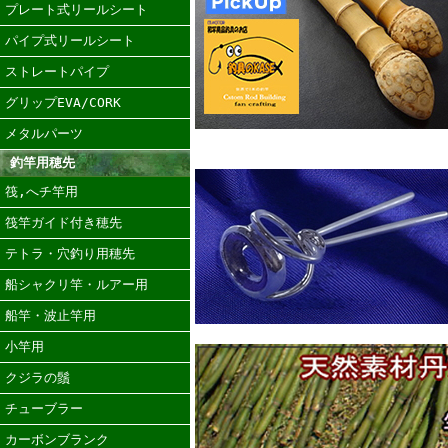
プレート式リールシート
パイプ式リールシート
ストレートパイプ
グリップEVA/CORK
メタルパーツ
釣竿用穂先
筏,へチ竿用
筏竿ガイド付き穂先
テトラ・穴釣り用穂先
船シャクリ竿・ルアー用
船竿・波止竿用
小竿用
クジラの鬚
チューブラー
カーボンブランク