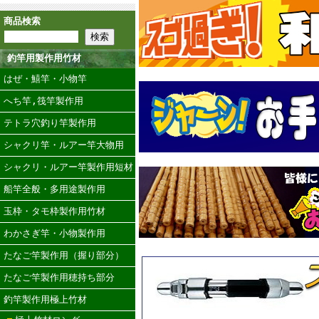
商品検索
釣竿用製作用竹材
はぜ・鱚竿・小物竿
へち竿,筏竿製作用
テトラ穴釣り竿製作用
シャクリ竿・ルアー竿大物用
シャクリ・ルアー竿製作用短材
船竿全般・多用途製作用
玉枠・タモ枠製作用竹材
わかさぎ竿・小物製作用
たなご竿製作用（握り部分）
たなご竿製作用穂持ち部分
釣竿製作用極上竹材