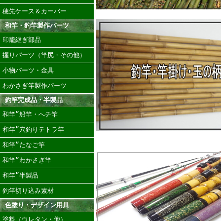
穂先ケース＆カーバー
和竿・釣竿製作パーツ
印籠継ぎ部品
握りパーツ（竿尻・その他）
小物パーツ・金具
わかさぎ竿製作パーツ
釣竿完成品・半製品
和竿”船竿・へチ竿
和竿”穴釣りテトラ竿
和竿”たなご竿
和竿”わかさぎ竿
和竿”半製品
釣竿切り込み素材
色塗り・デザイン用具
塗料（ウレタン・他）