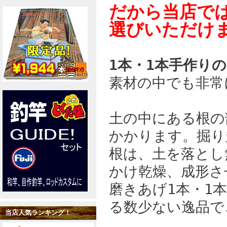
だから当店で
選びいただけ
1本・1本手作り
素材の中でも非常
土の中にある根の
かかります。掘り
根は、土を落とし
かけ乾燥、成形さ
磨きあげ1本・1
る数少ない逸品で
当店人気ランキング！