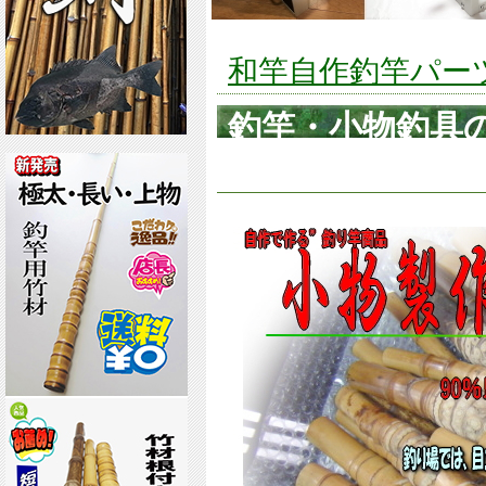
和竿自作釣竿パーツ釣
釣竿・小物釣具の
18mm【商品番号s