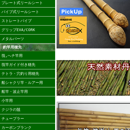
プレート式リールシート
パイプ式リールシート
ストレートパイプ
グリップEVA/CORK
メタルパーツ
釣竿用穂先
筏,へチ竿用
筏竿ガイド付き穂先
テトラ・穴釣り用穂先
船シャクリ竿・ルアー用
船竿・波止竿用
小竿用
クジラの鬚
チューブラー
カーボンブランク