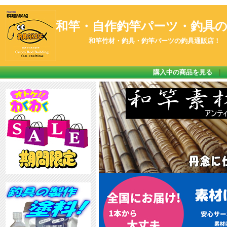
和竿・自作釣竿パーツ・釣具のK
和竿竹材・釣具・釣竿パーツの釣具通販店！
購入中の商品を見る
｜