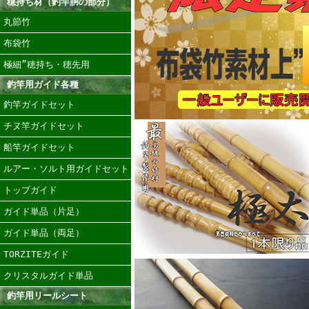
穂持ち材（釣竿胴の部分）
丸節竹
布袋竹
極細”穂持ち・穂先用
釣竿用ガイド各種
釣竿ガイドセット
チヌ竿ガイドセット
船竿ガイドセット
ルアー・ソルト用ガイドセット
トップガイド
ガイド単品（片足）
ガイド単品（両足）
TORZITEガイド
クリスタルガイド単品
釣竿用リールシート