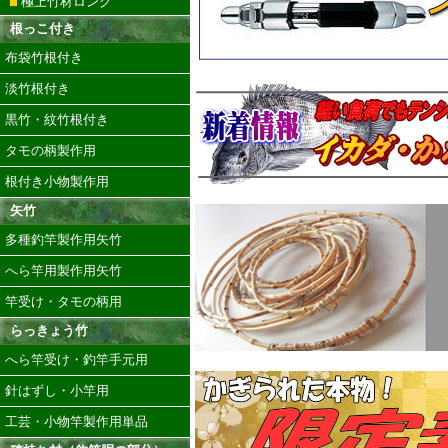
極上竹材ロング
根っこ付き
布袋竹根付き
淡竹根付き
黒竹・紋竹根付き
タモの柄製作用
根付き小物製作用
矢竹
多種釣竿製作用矢竹
へら竿用製作用矢竹
竿受け・タモの柄用
らっきょう竹
へら竿受け・釣竿手元用
針はずし・小竿用
工芸・小物竿製作用単品