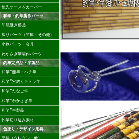
穂先ケース＆カーバー
和竿・釣竿製作パーツ
印籠継ぎ部品
握りパーツ（竿尻・その他）
小物パーツ・金具
わかさぎ竿製作パーツ
釣竿完成品・半製品
和竿”船竿・へチ竿
和竿”穴釣りテトラ竿
和竿”たなご竿
和竿”わかさぎ竿
和竿”半製品
釣竿切り込み素材
色塗り・デザイン用具
塗料（ウレタン・他）