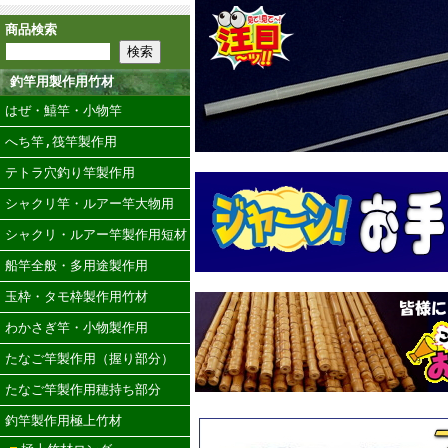
商品検索
釣竿用製作用竹材
はぜ・鱚竿・小物竿
へち竿,筏竿製作用
テトラ穴釣り竿製作用
シャクリ竿・ルアー竿大物用
シャクリ・ルアー竿製作用短材
船竿全般・多用途製作用
玉枠・タモ枠製作用竹材
わかさぎ竿・小物製作用
たなご竿製作用（握り部分）
たなご竿製作用穂持ち部分
釣竿製作用極上竹材