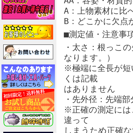
AA：容姿・材質
A：上物素材に比
B：どこかに欠点
■測定値・注意事項
・太さ：根っこの
なります。）
※極端に全長が短
くは記載
はありません
・先外径：先端部
※正確の測定には
違って
しまうため正確な