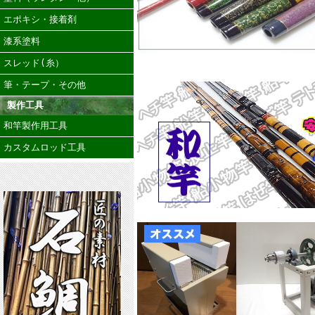
エポキシ・接着剤
漆系塗料
スレッド(糸）
筆・テープ・その他
製作工具
和竿製作用工具
カスタムロッド工具