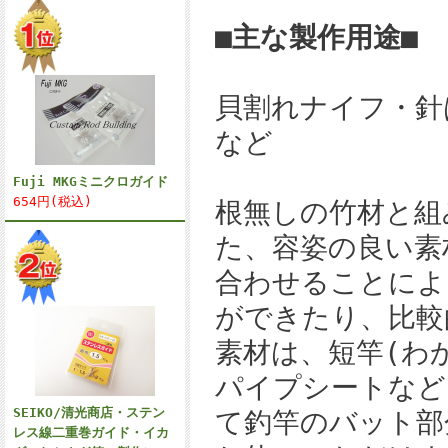
■主な製作用途■
貝割れナイフ・針
など
Fuji MKGミニクロガイド
654円(税込)
根無しの竹材と組
た、容姿の良い素
合わせることによ
ができたり、比較
素材は、短竿(わ
パイプシートなど
SEIKO/清光商店・ステン
て釣竿のバット部
レス線二重巻ガイド・イカ