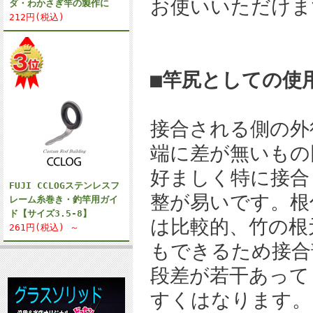
お使いいただけま
ダ・わかさぎ竿の製作に
212円(税込)
■竿尻としての使
接合される側の外
端に差が無いもの
好ましく特に接合
FUJI CCLOGステンレスフ
整が易いです。根
レーム糸巻き・釣竿用ガイ
ド【サイズ3.5-8】
は比較的、竹の根
261円(税込) ～
もできるため接合
段差が若干あって
すくはなります。