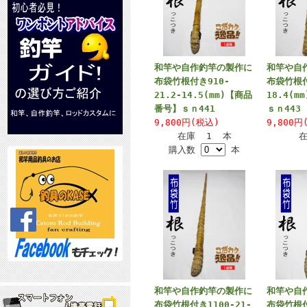
和竿や自作釣竿の製作に
和竿や自
布袋竹根付き910-
布袋竹根付
21.2-14.5(mm)【商品
18.4(
番号】ｓｎ441
ｓｎ443
9,800円(税込)
9,800円
在庫 1 本
購入数
本
和竿や自作釣竿の製作に
和竿や自
布袋竹根付き1100-21-
布袋竹根付