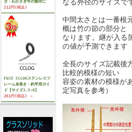
なる外径のサイズです
ダ・わかさぎ竿の製作に
212円(税込)
中間太さとは一番根元
概は竹の節の部分と
なります。継が入る
の値が予測できます
全長のサイズ記載後
比較的模様の短い
FUJI CCLOGステンレスフ
容姿の素材の模様が
レーム糸巻き・釣竿用ガイ
定写真を参考）
ド【サイズ3.5-8】
261円(税込) ～