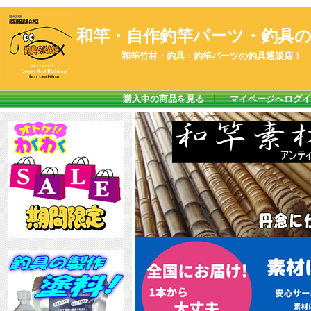
和竿・自作釣竿パーツ・釣具のK
和竿竹材・釣具・釣竿パーツの釣具通販店！
購入中の商品を見る
｜
マイページへログイ