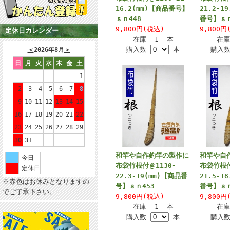
16.2(mm)【商品番号】
21.2-1
ｓｎ448
番号】ｓｎ
9,800円(税込)
9,800円
定休日カレンダー
在庫 1 本
在
購入数
本
購入
＜
2026年8月
＞
日
月
火
水
木
金
土
1
2
3
4
5
6
7
8
9
10
11
12
13
14
15
16
17
18
19
20
21
22
23
24
25
26
27
28
29
30
31
和竿や自作釣竿の製作に
和竿や自
今日
布袋竹根付き1130-
布袋竹根付
定休日
22.3-19(mm)【商品番
21.5-1
※赤色はお休みとなりますの
号】ｓｎ453
番号】ｓｎ
でご了承下さい。
9,800円(税込)
9,800円
在庫 1 本
在
購入数
本
購入