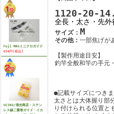
1120-20-14
全長・太さ・先外
M
サイズ：
その他：
一部焦げが
Fuji MKGミニクロガイド
654円(税込)
【製作用途目安】
釣竿全般和竿の手元
●記載サイズにつきま
太さとは大体握り部
SEIKO/清光商店・ステン
り付けられる位置と
レス線二重巻ガイド・イカ