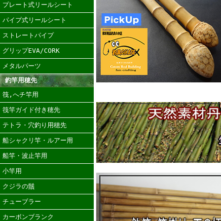
プレート式リールシート
パイプ式リールシート
ストレートパイプ
グリップEVA/CORK
メタルパーツ
釣竿用穂先
筏,へチ竿用
筏竿ガイド付き穂先
テトラ・穴釣り用穂先
船シャクリ竿・ルアー用
船竿・波止竿用
小竿用
クジラの鬚
チューブラー
カーボンブランク