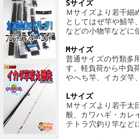
Sサイズ
Ｍサイズより若干細
としてはぜ竿や鱚竿
などの小物竿などに
Mサイズ
普通サイズの竹類多
す。軽負荷から中負
やへち竿、イカダ竿
Lサイズ
Ｍサイズより若干太
般、カワハギ・カレ
テトラ穴釣り竿など