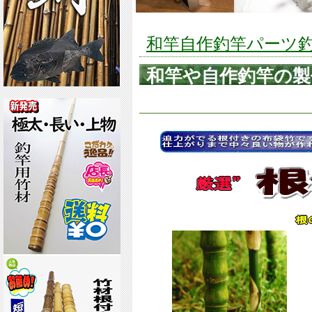
和竿自作釣竿パーツ釣具
和竿や自作釣竿の製作
14.9(mm)【商品