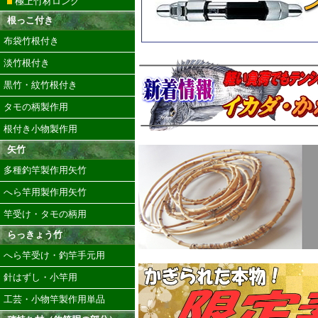
極上竹材ロング
根っこ付き
布袋竹根付き
淡竹根付き
黒竹・紋竹根付き
タモの柄製作用
根付き小物製作用
矢竹
多種釣竿製作用矢竹
へら竿用製作用矢竹
竿受け・タモの柄用
らっきょう竹
へら竿受け・釣竿手元用
針はずし・小竿用
工芸・小物竿製作用単品