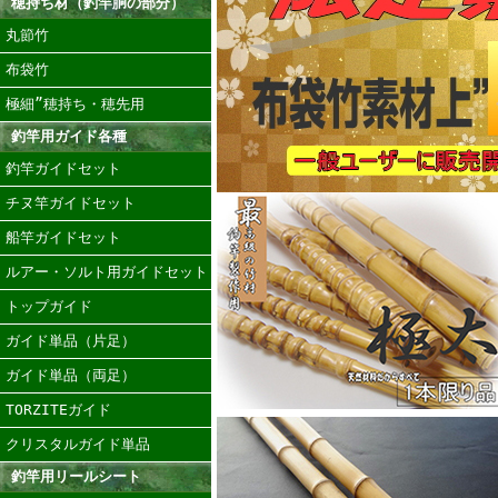
穂持ち材（釣竿胴の部分）
丸節竹
布袋竹
極細”穂持ち・穂先用
釣竿用ガイド各種
釣竿ガイドセット
チヌ竿ガイドセット
船竿ガイドセット
ルアー・ソルト用ガイドセット
トップガイド
ガイド単品（片足）
ガイド単品（両足）
TORZITEガイド
クリスタルガイド単品
釣竿用リールシート