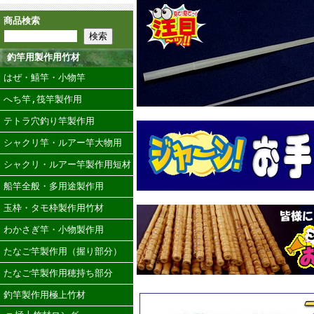
商品検索
釣竿用製作用竹材
はぜ・鱚竿・小物竿
へち竿,筏竿製作用
テトラ穴釣り竿製作用
シャクリ竿・ルアー竿大物用
シャクリ・ルアー竿製作用短材
船竿全般・多用途製作用
玉枠・タモ枠製作用竹材
わかさぎ竿・小物製作用
たなご竿製作用（握り部分）
たなご竿製作用穂持ち部分
釣竿製作用極上竹材