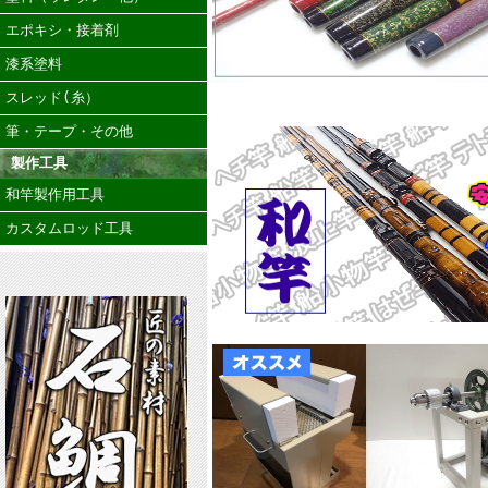
エポキシ・接着剤
漆系塗料
スレッド(糸）
筆・テープ・その他
製作工具
和竿製作用工具
カスタムロッド工具