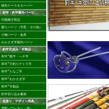
穂先ケース＆カーバー
和竿・釣竿製作パーツ
印籠継ぎ部品
握りパーツ（竿尻・その他）
小物パーツ・金具
わかさぎ竿製作パーツ
釣竿完成品・半製品
和竿”船竿・へチ竿
和竿”穴釣りテトラ竿
和竿”たなご竿
和竿”わかさぎ竿
和竿”半製品
釣竿切り込み素材
色塗り・デザイン用具
塗料（ウレタン・他）