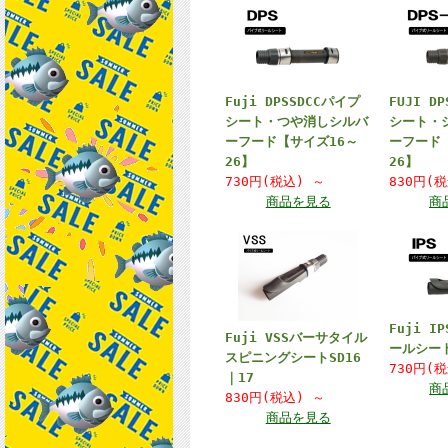
Fuji DPSSDCCパイプ
FUJI D
シート・つや消しシルバ
シート・
ーフード【サイズ16～
ーフード
26】
26】
730円(税込)
～
830円(
商品を見る
商
Fuji 
Fuji VSSバーサタイル
ールシー
スピニングシートSD16
730円(
｜17
商
830円(税込)
～
商品を見る