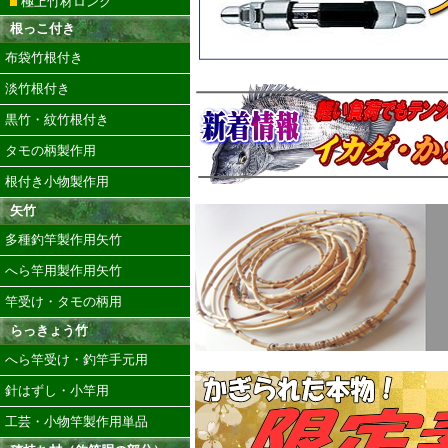
極上竹材ロング
根っこ付き
布袋竹根付き
淡竹根付き
黒竹・紋竹根付き
タモの柄製作用
根付き小物製作用
矢竹
多種釣竿製作用矢竹
へら竿用製作用矢竹
竿受け・タモの柄用
らっきょう竹
へら竿受け・釣竿手元用
針はずし・小竿用
工芸・小物竿製作用単品