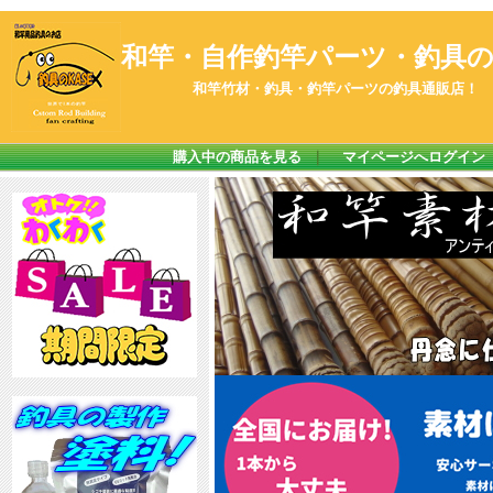
和竿・自作釣竿パーツ・釣具のK
和竿竹材・釣具・釣竿パーツの釣具通販店！
購入中の商品を見る
｜
マイページへログイン