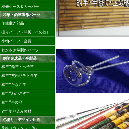
穂先ケース＆カーバー
和竿・釣竿製作パーツ
印籠継ぎ部品
握りパーツ（竿尻・その他）
小物パーツ・金具
わかさぎ竿製作パーツ
釣竿完成品・半製品
和竿”船竿・へチ竿
和竿”穴釣りテトラ竿
和竿”たなご竿
和竿”わかさぎ竿
和竿”半製品
釣竿切り込み素材
色塗り・デザイン用具
塗料（ウレタン・他）