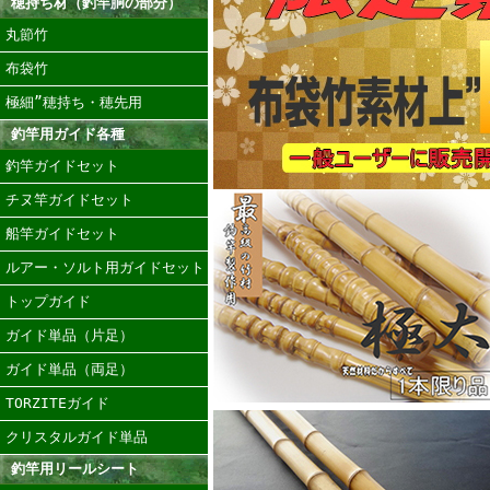
穂持ち材（釣竿胴の部分）
丸節竹
布袋竹
極細”穂持ち・穂先用
釣竿用ガイド各種
釣竿ガイドセット
チヌ竿ガイドセット
船竿ガイドセット
ルアー・ソルト用ガイドセット
トップガイド
ガイド単品（片足）
ガイド単品（両足）
TORZITEガイド
クリスタルガイド単品
釣竿用リールシート