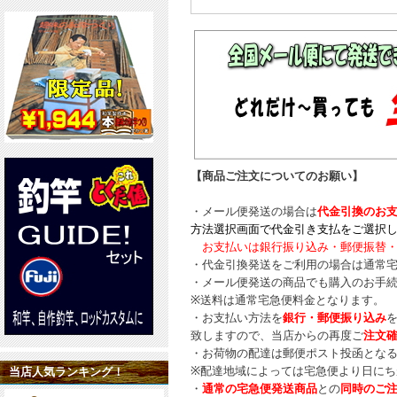
【商品ご注文についてのお願い】
・メール便発送の場合は
代金引換のお
方法選択画面で代金引き支払をご選択
お支払いは銀行振り込み・郵便振替・
・代金引換発送をご利用の場合は通常
・メール便発送の商品でも購入のお手
※送料は通常宅急便料金となります。
・お支払い方法を
銀行・郵便振り込み
致しますので、当店からの再度ご
注文
・お荷物の配達は郵便ポスト投函とな
※配達地域によっては宅急便より日にち
当店人気ランキング！
・
通常の宅急便発送商品
との
同時のご