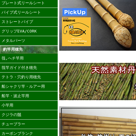
プレート式リールシート
パイプ式リールシート
ストレートパイプ
グリップEVA/CORK
メタルパーツ
釣竿用穂先
筏,へチ竿用
筏竿ガイド付き穂先
テトラ・穴釣り用穂先
船シャクリ竿・ルアー用
船竿・波止竿用
小竿用
クジラの鬚
チューブラー
カーボンブランク