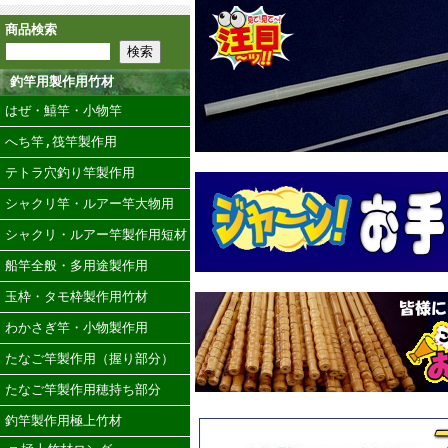
商品検索
釣竿用製作用竹材
はぜ・鱚竿・小物竿
へち竿,筏竿製作用
テトラ穴釣り竿製作用
シャクリ竿・ルアー竿大物用
シャクリ・ルアー竿製作用短材
船竿全般・多用途製作用
玉枠・タモ枠製作用竹材
わかさぎ竿・小物製作用
たなご竿製作用（握り部分）
たなご竿製作用穂持ち部分
釣竿製作用極上竹材