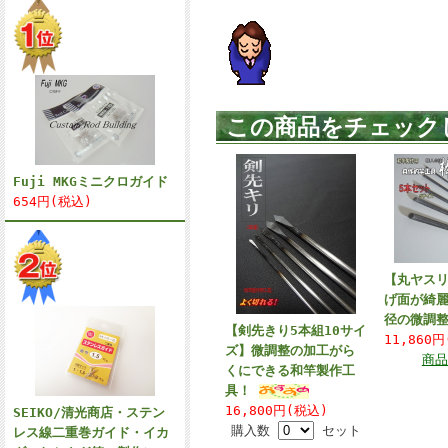
この商品をチェック
Fuji MKGミニクロガイド
654円(税込)
【丸ヤスリ
げ面が綺
径の微調
【剣先きり5本組10サイ
11,860
ズ】微調整の加工がら
商品
くにできる和竿製作工
具！
16,800円(税込)
SEIKO/清光商店・ステン
購入数
セット
レス線二重巻ガイド・イカ