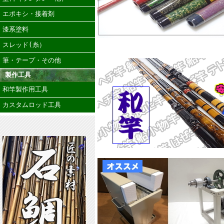
エポキシ・接着剤
漆系塗料
スレッド(糸）
筆・テープ・その他
製作工具
和竿製作用工具
カスタムロッド工具