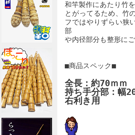
和竿製作にあたり竹
とがってるため、竹
フではやりずらい狭
部
や内径部分も整形に
■商品スペック■
全長：約70ｍｍ
持ち手分部：幅2
右利き用