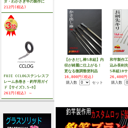
ダ・わかさぎ竿の製作に
212円(税込)
【かきだし棒5本組】内
和竿製作
径が綺麗に仕上がる！
込み長剣先
更なる微調整便利品
5本組10
FUJI CCLOGステンレスフ
16,800円(税込)
26,400
レーム糸巻き・釣竿用ガイ
購入数
セット
購入数
ド【サイズ3.5-8】
261円(税込) ～