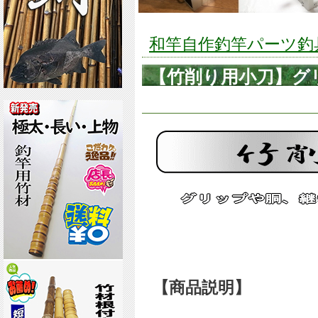
和竿自作釣竿パーツ釣具の
【竹削り用小刀】グ
加工する便利品
【商品説明】