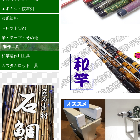
エポキシ・接着剤
漆系塗料
スレッド(糸）
筆・テープ・その他
製作工具
和竿製作用工具
カスタムロッド工具