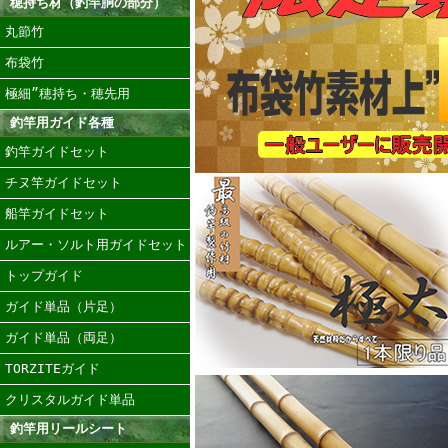
穂持ち材（釣竿胴の部分）
丸節竹
布袋竹
極細”穂持ち・穂先用
釣竿用ガイド各種
釣竿ガイドセット
チヌ竿ガイドセット
船竿ガイドセット
ルアー・ソルト用ガイドセット
トップガイド
ガイド単品（片足）
ガイド単品（両足）
TORZITEガイド
クリスタルガイド単品
釣竿用リールシート