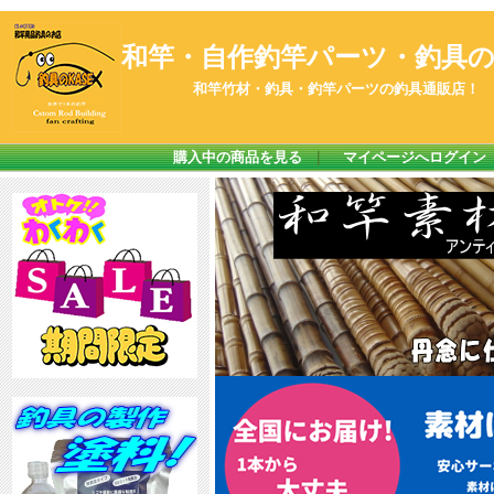
和竿・自作釣竿パーツ・釣具のK
和竿竹材・釣具・釣竿パーツの釣具通販店！
購入中の商品を見る
｜
マイページへログイン