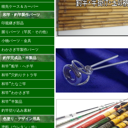
穂先ケース＆カーバー
和竿・釣竿製作パーツ
印籠継ぎ部品
握りパーツ（竿尻・その他）
小物パーツ・金具
わかさぎ竿製作パーツ
釣竿完成品・半製品
和竿”船竿・へチ竿
和竿”穴釣りテトラ竿
和竿”たなご竿
和竿”わかさぎ竿
和竿”半製品
釣竿切り込み素材
色塗り・デザイン用具
塗料（ウレタン・他）