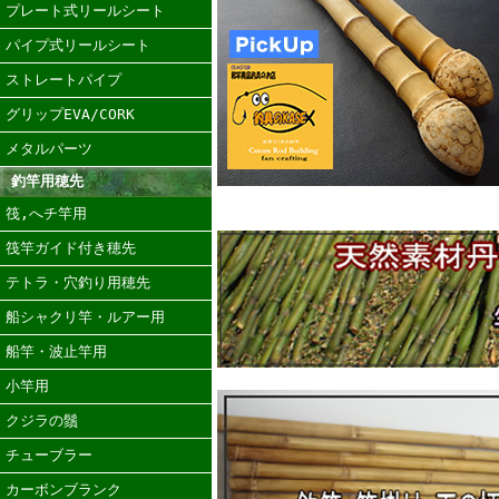
プレート式リールシート
パイプ式リールシート
ストレートパイプ
グリップEVA/CORK
メタルパーツ
釣竿用穂先
筏,へチ竿用
筏竿ガイド付き穂先
テトラ・穴釣り用穂先
船シャクリ竿・ルアー用
船竿・波止竿用
小竿用
クジラの鬚
チューブラー
カーボンブランク