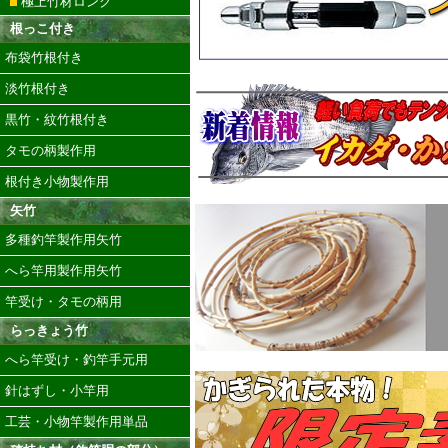
極上竹材ロング
根っこ付き
布袋竹根付き
淡竹根付き
黒竹・紋竹根付き
タモの柄製作用
根付き小物製作用
矢竹
多種釣竿製作用矢竹
へら竿用製作用矢竹
竿受け・タモの柄用
らっきょう竹
へら竿受け・釣竿手元用
針はずし・小竿用
工芸・小物竿製作用単品