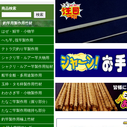
商品検索
釣竿用製作用竹材
はぜ・鱚竿・小物竿
へち竿,筏竿製作用
テトラ穴釣り竿製作用
シャクリ竿・ルアー竿大物用
シャクリ・ルアー竿製作用短材
船竿全般・多用途製作用
玉枠・タモ枠製作用竹材
わかさぎ竿・小物製作用
たなご竿製作用（握り部分）
たなご竿製作用穂持ち部分
釣竿製作用極上竹材