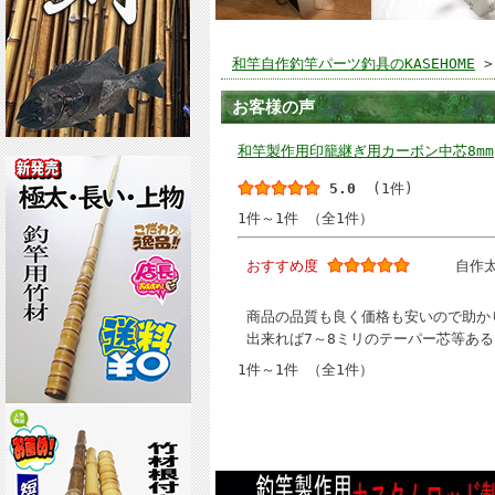
和竿自作釣竿パーツ釣具のKASEHOME
>
お客様の声
和竿製作用印籠継ぎ用カーボン中芯8mm
5.0
(1件)
1件～1件 （全1件）
おすすめ度
自作
商品の品質も良く価格も安いので助か
出来れば7～8ミリのテーパー芯等あ
1件～1件 （全1件）