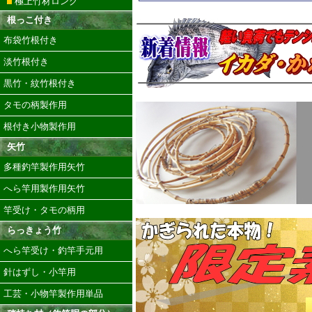
極上竹材ロング
根っこ付き
布袋竹根付き
淡竹根付き
黒竹・紋竹根付き
タモの柄製作用
根付き小物製作用
矢竹
多種釣竿製作用矢竹
へら竿用製作用矢竹
竿受け・タモの柄用
らっきょう竹
へら竿受け・釣竿手元用
針はずし・小竿用
工芸・小物竿製作用単品