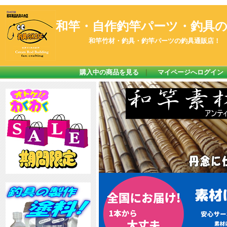
和竿・自作釣竿パーツ・釣具のK
和竿竹材・釣具・釣竿パーツの釣具通販店！
購入中の商品を見る
｜
マイページへログイン