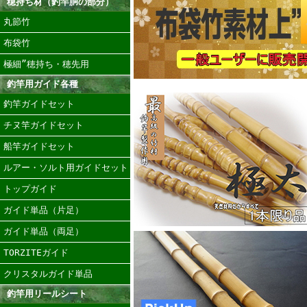
穂持ち材（釣竿胴の部分）
丸節竹
布袋竹
極細”穂持ち・穂先用
釣竿用ガイド各種
釣竿ガイドセット
チヌ竿ガイドセット
船竿ガイドセット
ルアー・ソルト用ガイドセット
トップガイド
ガイド単品（片足）
ガイド単品（両足）
TORZITEガイド
クリスタルガイド単品
釣竿用リールシート