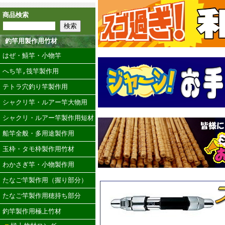
商品検索
釣竿用製作用竹材
はぜ・鱚竿・小物竿
へち竿,筏竿製作用
テトラ穴釣り竿製作用
シャクリ竿・ルアー竿大物用
シャクリ・ルアー竿製作用短材
船竿全般・多用途製作用
玉枠・タモ枠製作用竹材
わかさぎ竿・小物製作用
たなご竿製作用（握り部分）
たなご竿製作用穂持ち部分
釣竿製作用極上竹材