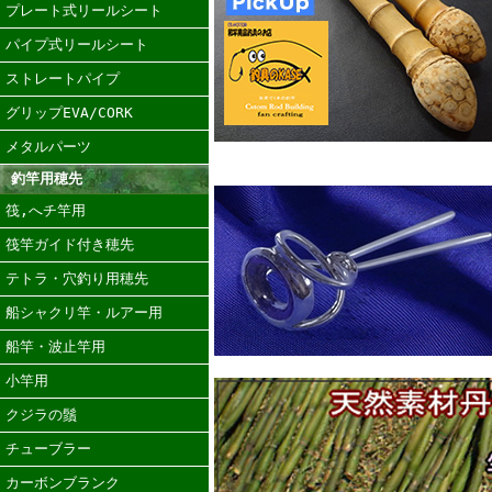
プレート式リールシート
パイプ式リールシート
ストレートパイプ
グリップEVA/CORK
メタルパーツ
釣竿用穂先
筏,へチ竿用
筏竿ガイド付き穂先
テトラ・穴釣り用穂先
船シャクリ竿・ルアー用
船竿・波止竿用
小竿用
クジラの鬚
チューブラー
カーボンブランク