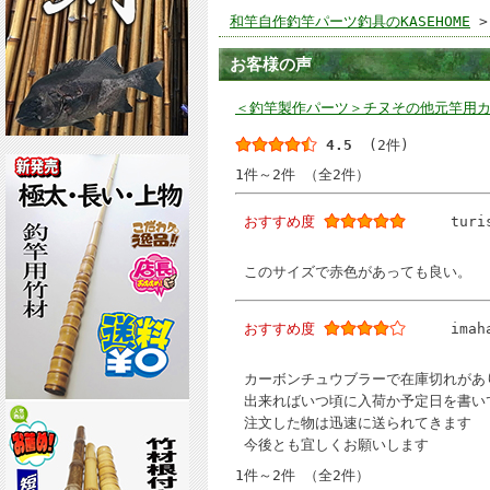
和竿自作釣竿パーツ釣具のKASEHOME
>
お客様の声
＜釣竿製作パーツ＞チヌその他元竿用カー
4.5
(2件)
1件～2件 （全2件）
おすすめ度
turi
このサイズで赤色があっても良い。
おすすめ度
imah
カーボンチュウブラーで在庫切れがあ
出来ればいつ頃に入荷か予定日を書い
注文した物は迅速に送られてきます
今後とも宜しくお願いします
1件～2件 （全2件）