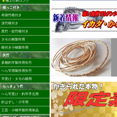
極上竹材ロング
根っこ付き
布袋竹根付き
淡竹根付き
黒竹・紋竹根付き
タモの柄製作用
根付き小物製作用
矢竹
多種釣竿製作用矢竹
へら竿用製作用矢竹
竿受け・タモの柄用
らっきょう竹
へら竿受け・釣竿手元用
針はずし・小竿用
工芸・小物竿製作用単品