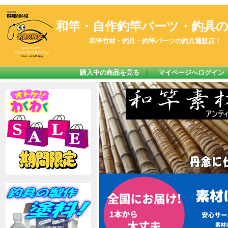
和竿・自作釣竿パーツ・釣具のK
和竿竹材・釣具・釣竿パーツの釣具通販店！
購入中の商品を見る
｜
マイページへログイン