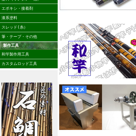
エポキシ・接着剤
漆系塗料
スレッド(糸）
筆・テープ・その他
製作工具
和竿製作用工具
カスタムロッド工具