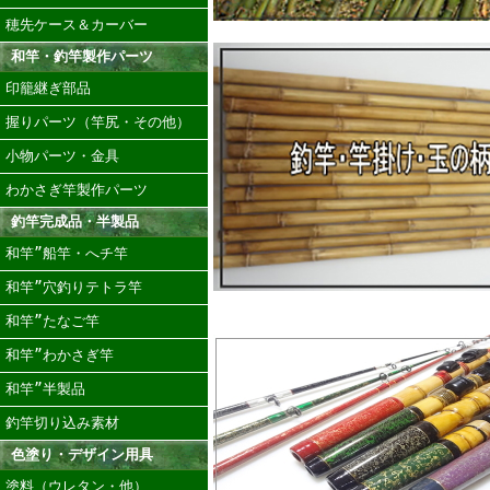
穂先ケース＆カーバー
和竿・釣竿製作パーツ
印籠継ぎ部品
握りパーツ（竿尻・その他）
小物パーツ・金具
わかさぎ竿製作パーツ
釣竿完成品・半製品
和竿”船竿・へチ竿
和竿”穴釣りテトラ竿
和竿”たなご竿
和竿”わかさぎ竿
和竿”半製品
釣竿切り込み素材
色塗り・デザイン用具
塗料（ウレタン・他）