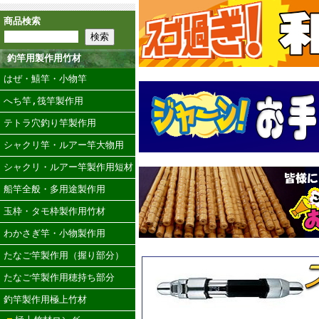
商品検索
釣竿用製作用竹材
はぜ・鱚竿・小物竿
へち竿,筏竿製作用
テトラ穴釣り竿製作用
シャクリ竿・ルアー竿大物用
シャクリ・ルアー竿製作用短材
船竿全般・多用途製作用
玉枠・タモ枠製作用竹材
わかさぎ竿・小物製作用
たなご竿製作用（握り部分）
たなご竿製作用穂持ち部分
釣竿製作用極上竹材