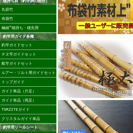
穂持ち材（釣竿胴の部分）
丸節竹
布袋竹
極細”穂持ち・穂先用
釣竿用ガイド各種
釣竿ガイドセット
チヌ竿ガイドセット
船竿ガイドセット
ルアー・ソルト用ガイドセット
トップガイド
ガイド単品（片足）
ガイド単品（両足）
TORZITEガイド
クリスタルガイド単品
釣竿用リールシート