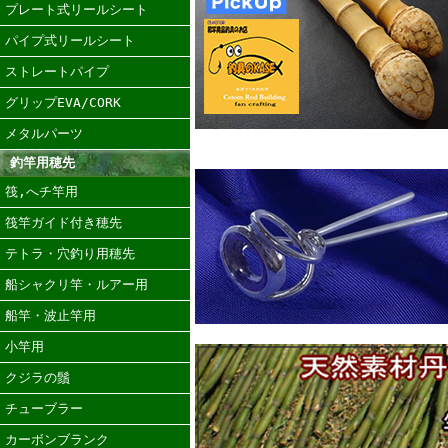
プレート式リールシート
パイプ式リールシート
ストレートパイプ
グリップEVA/CORK
メタルパーツ
釣竿用穂先
筏,へチ竿用
筏竿ガイド付き穂先
テトラ・穴釣り用穂先
船シャクリ竿・ルアー用
船竿・波止竿用
小竿用
クジラの鬚
チューブラー
カーボンブランク