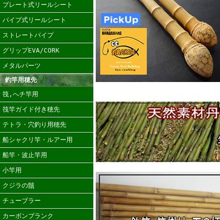
プレート式リールシート
パイプ式リールシート
ストレートパイプ
グリップEVA/CORK
メタルパーツ
釣竿用穂先
筏,へチ竿用
筏竿ガイド付き穂先
テトラ・穴釣り用穂先
船シャクリ竿・ルアー用
船竿・波止竿用
小竿用
クジラの鬚
チューブラー
カーボンブランク