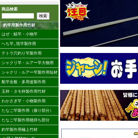
商品検索
釣竿用製作用竹材
はぜ・鱚竿・小物竿
へち竿,筏竿製作用
テトラ穴釣り竿製作用
シャクリ竿・ルアー竿大物用
シャクリ・ルアー竿製作用短材
船竿全般・多用途製作用
玉枠・タモ枠製作用竹材
わかさぎ竿・小物製作用
たなご竿製作用（握り部分）
たなご竿製作用穂持ち部分
釣竿製作用極上竹材