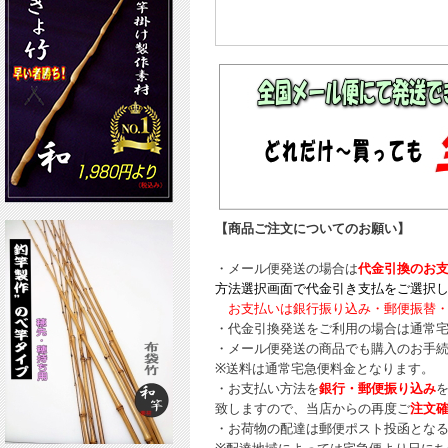
【商品ご注文についてのお願い】
・メール便発送の場合は
代金引換のお
方法選択画面で代金引き支払をご選択
お支払いは銀行振り込み・郵便振替・
・代金引換発送をご利用の場合は通常
・メール便発送の商品でも購入のお手
※送料は通常宅急便料金となります。
・お支払い方法を
銀行・郵便振り込み
致しますので、当店からの再度ご
注文
・お荷物の配達は郵便ポスト投函とな