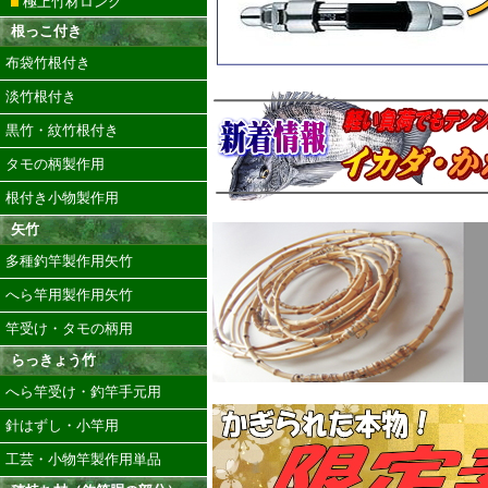
極上竹材ロング
根っこ付き
布袋竹根付き
淡竹根付き
黒竹・紋竹根付き
タモの柄製作用
根付き小物製作用
矢竹
多種釣竿製作用矢竹
へら竿用製作用矢竹
竿受け・タモの柄用
らっきょう竹
へら竿受け・釣竿手元用
針はずし・小竿用
工芸・小物竿製作用単品