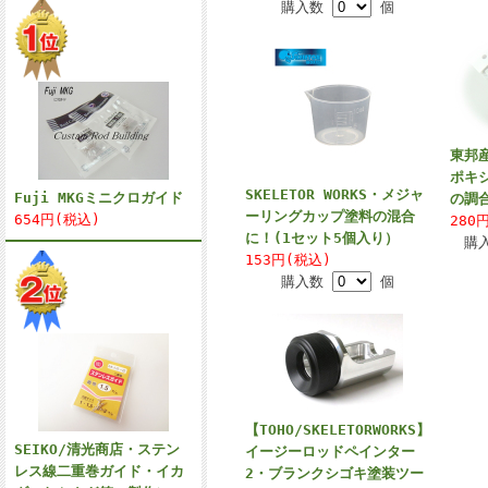
購入数
個
東邦産
ポキ
SKELETOR WORKS・メジャ
Fuji MKGミニクロガイド
の調
ーリングカップ塗料の混合
654円(税込)
280
に！(1セット5個入り）
購
153円(税込)
購入数
個
【TOHO/SKELETORWORKS】
SEIKO/清光商店・ステン
イージーロッドペインター
レス線二重巻ガイド・イカ
2・ブランクシゴキ塗装ツー