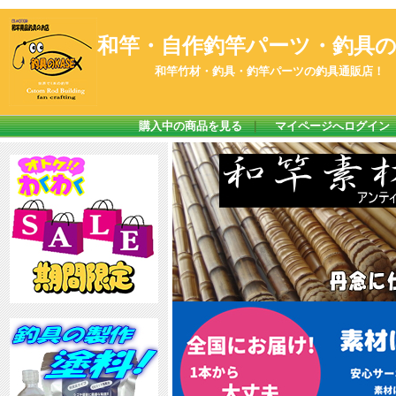
和竿・自作釣竿パーツ・釣具のK
和竿竹材・釣具・釣竿パーツの釣具通販店！
購入中の商品を見る
｜
マイページへログイン