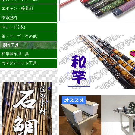
エポキシ・接着剤
漆系塗料
スレッド(糸）
筆・テープ・その他
製作工具
和竿製作用工具
カスタムロッド工具