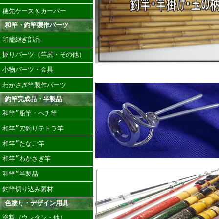
穂先ケース＆カーバー
和竿・釣竿製作パーツ
印籠継ぎ部品
握りパーツ（竿尻・その他）
小物パーツ・金具
わかさぎ竿製作パーツ
釣竿完成品・半製品
和竿”船竿・へチ竿
和竿”穴釣りテトラ竿
和竿”たなご竿
和竿”わかさぎ竿
和竿”半製品
釣竿切り込み素材
色塗り・デザイン用具
塗料（ウレタン・他）