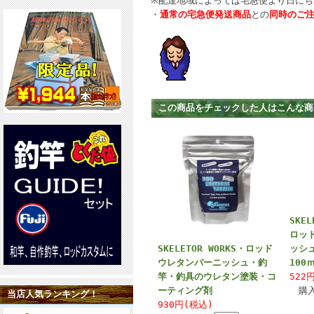
※配達地域によっては宅急便より日にち
・
通常の宅急便発送商品
との
同時のご
この商品をチェックした人はこんな商
SKEL
ロッ
SKELETOR WORKS・ロッド
ッシ
ウレタンバーニッシュ・釣
100
竿・釣具のウレタン塗装・コ
522
ーティング剤
購
当店人気ランキング！
930円(税込)