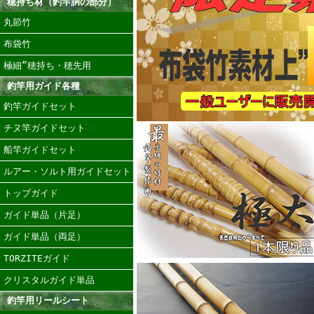
穂持ち材（釣竿胴の部分）
丸節竹
布袋竹
極細”穂持ち・穂先用
釣竿用ガイド各種
釣竿ガイドセット
チヌ竿ガイドセット
船竿ガイドセット
ルアー・ソルト用ガイドセット
トップガイド
ガイド単品（片足）
ガイド単品（両足）
TORZITEガイド
クリスタルガイド単品
釣竿用リールシート