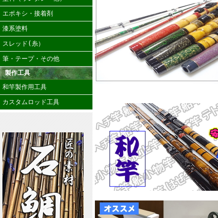
エポキシ・接着剤
漆系塗料
スレッド(糸）
筆・テープ・その他
製作工具
和竿製作用工具
カスタムロッド工具