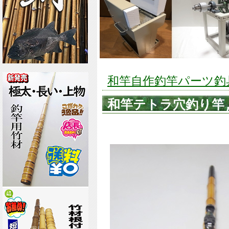
和竿自作釣竿パーツ釣具の
和竿テトラ穴釣り竿,全