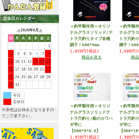
定休日カレンダー
＜釣竿製作用＞オリジ
＜釣竿製
＜
2026年8月
＞
ナルグラスソリッド/テ
ナルグラス
日
月
火
水
木
金
土
トラ穴釣りタイプ各種
トラ穴釣
調子！600*9mm
調子！600
1
1,650円(税込)
1,680円
2
3
4
5
6
7
8
商品を見る
商品
9
10
11
12
13
14
15
16
17
18
19
20
21
22
23
24
25
26
27
28
29
30
31
今日
定休日
＜釣竿製作用＞オリジ
＜釣竿製
※赤色はお休みとなりますの
ナルグラスソリッドテ
ナルグラ
でご了承下さい。
トラ穴釣り/船のカワハ
トラ穴釣り
ギ竿に
ギ竿に
【900*9*0.8】
【900*10
1,950円(税込)
1,980円