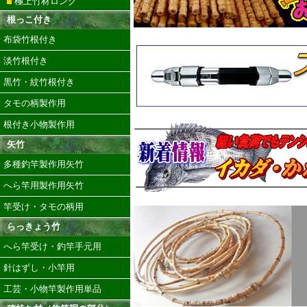
極上竹材ロング
根っこ付き
布袋竹根付き
淡竹根付き
黒竹・紋竹根付き
タモの柄製作用
根付き小物製作用
矢竹
多種釣竿製作用矢竹
へら竿用製作用矢竹
竿受け・タモの柄用
らっきょう竹
へら竿受け・釣竿手元用
針はずし・小竿用
工芸・小物竿製作用単品