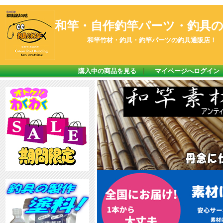
和竿・自作釣竿パーツ・釣具のK
和竿竹材・釣具・釣竿パーツの釣具通販店！
購入中の商品を見る
｜
マイページへログイン