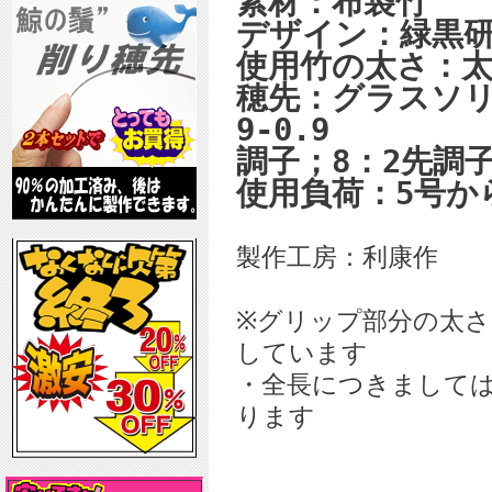
素材：布袋竹
デザイン：緑黒
使用竹の太さ：
穂先：グラスソリ
9-0.9
調子；8：2先調
使用負荷：5号か
製作工房：利康作
※グリップ部分の太
しています
・全長につきまして
ります