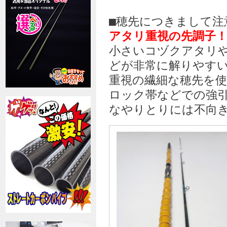
■穂先につきまして注
アタリ重視の先調子
小さいコヅクアタリ
どが非常に解りやす
重視の繊細な穂先を
ロック帯などでの強
なやりとりには不向