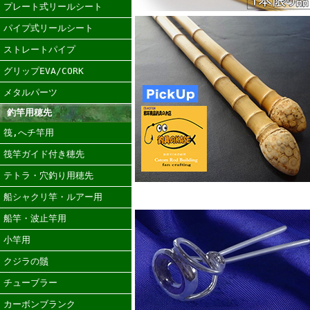
プレート式リールシート
パイプ式リールシート
ストレートパイプ
グリップEVA/CORK
メタルパーツ
釣竿用穂先
筏,へチ竿用
筏竿ガイド付き穂先
テトラ・穴釣り用穂先
船シャクリ竿・ルアー用
船竿・波止竿用
小竿用
クジラの鬚
チューブラー
カーボンブランク