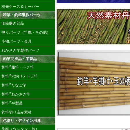
穂先ケース＆カーバー
和竿・釣竿製作パーツ
印籠継ぎ部品
握りパーツ（竿尻・その他）
小物パーツ・金具
わかさぎ竿製作パーツ
釣竿完成品・半製品
和竿”船竿・へチ竿
和竿”穴釣りテトラ竿
和竿”たなご竿
和竿”わかさぎ竿
和竿”半製品
釣竿切り込み素材
色塗り・デザイン用具
塗料（ウレタン・他）