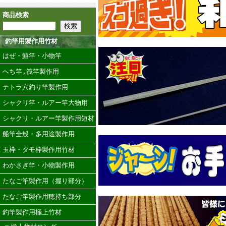
商品検索
釣竿用製作用竹材
はぜ・鱚竿・小物竿
へち竿,筏竿製作用
テトラ穴釣り竿製作用
シャクリ竿・ルアー竿大物用
シャクリ・ルアー竿製作用短材
船竿全般・多用途製作用
玉枠・タモ枠製作用竹材
わかさぎ竿・小物製作用
たなご竿製作用（握り部分）
たなご竿製作用穂持ち部分
釣竿製作用極上竹材