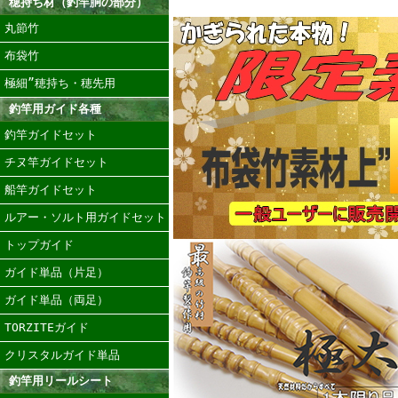
穂持ち材（釣竿胴の部分）
丸節竹
布袋竹
極細”穂持ち・穂先用
釣竿用ガイド各種
釣竿ガイドセット
チヌ竿ガイドセット
船竿ガイドセット
ルアー・ソルト用ガイドセット
トップガイド
ガイド単品（片足）
ガイド単品（両足）
TORZITEガイド
クリスタルガイド単品
釣竿用リールシート