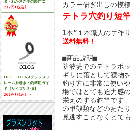
ダ・わかさぎ竿の製作に
カラー研ぎ出しの模
212円(税込)
テトラ穴釣り短
1本”１本職人の手作
送料無料！
■商品説明■
防波堤でのテトラポ
ギリに落として獲物
FUJI CCLOGステンレスフ
釣り方に非常に使い
レーム糸巻き・釣竿用ガイ
ド【サイズ3.5-8】
場ではとても迫力感
261円(税込) ～
栄えのする釣竿です
の甲殻類などのあた
見逃すことなくとて