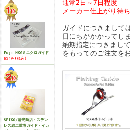
通常2日～7日程度
メーカー仕上がり待ち
ガイドにつきまして
日にちがかかってし
納期指定につきまし
をもってのご注文をお願
Fuji MKGミニクロガイド
654円(税込)
SEIKO/清光商店・ステン
レス線二重巻ガイド・イカ