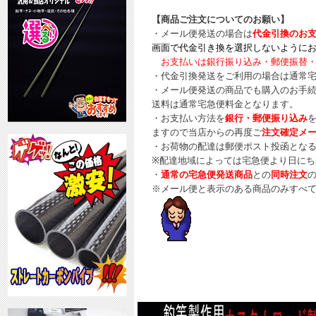
【商品ご注文についてのお願い】
・メール便発送の場合は
代金引換のお
画面で代金引き換を選択しないように
お支払いは銀行振り込み・郵便振替・
・代金引換発送をご利用の場合は通常
・メール便発送の商品でも購入のお手
送料は通常宅急便料金となります。
・お支払い方法を
銀行・郵便振り込み
ますので当店からの再度ご
注文確定メ
・お荷物の配達は郵便ポスト投函とな
※配達地域によっては宅急便より日にち
・
通常の宅急便発送商品
との
同時注文
※メール便と表示のある商品のみすべて