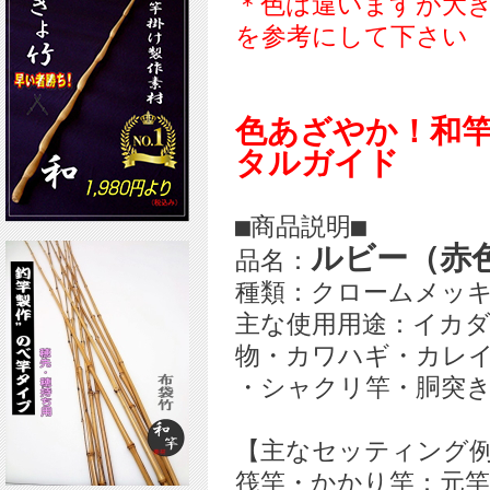
＊色は違いますが大
を参考にして下さい
色あざやか！和
タルガイド
■商品説明■
ルビー（赤色
品名：
種類：クロームメッ
主な使用用途：イカ
物・カワハギ・カレ
・シャクリ竿・胴突
【主なセッティング
筏竿・かかり竿：元竿部