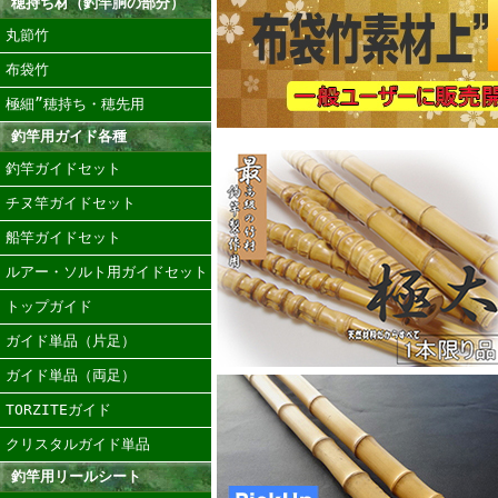
穂持ち材（釣竿胴の部分）
丸節竹
布袋竹
極細”穂持ち・穂先用
釣竿用ガイド各種
釣竿ガイドセット
チヌ竿ガイドセット
船竿ガイドセット
ルアー・ソルト用ガイドセット
トップガイド
ガイド単品（片足）
ガイド単品（両足）
TORZITEガイド
クリスタルガイド単品
釣竿用リールシート