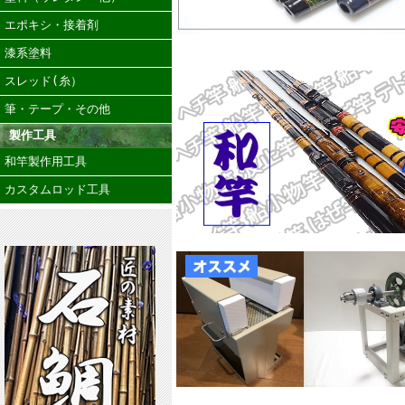
エポキシ・接着剤
漆系塗料
スレッド(糸）
筆・テープ・その他
製作工具
和竿製作用工具
カスタムロッド工具