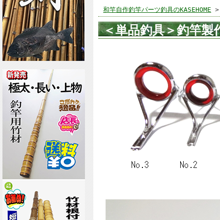
和竿自作釣竿パーツ釣具のKASEHOME
＜単品釣具＞釣竿製作