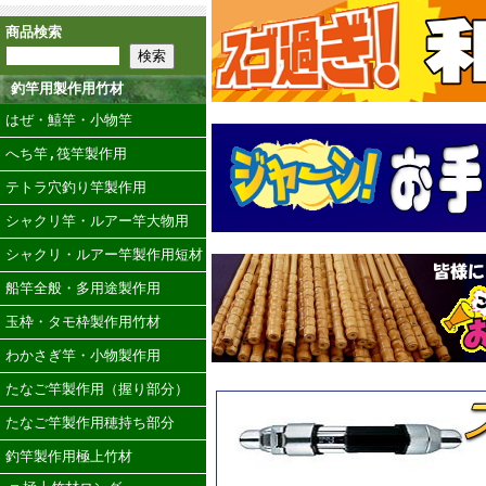
商品検索
釣竿用製作用竹材
はぜ・鱚竿・小物竿
へち竿,筏竿製作用
テトラ穴釣り竿製作用
シャクリ竿・ルアー竿大物用
シャクリ・ルアー竿製作用短材
船竿全般・多用途製作用
玉枠・タモ枠製作用竹材
わかさぎ竿・小物製作用
たなご竿製作用（握り部分）
たなご竿製作用穂持ち部分
釣竿製作用極上竹材