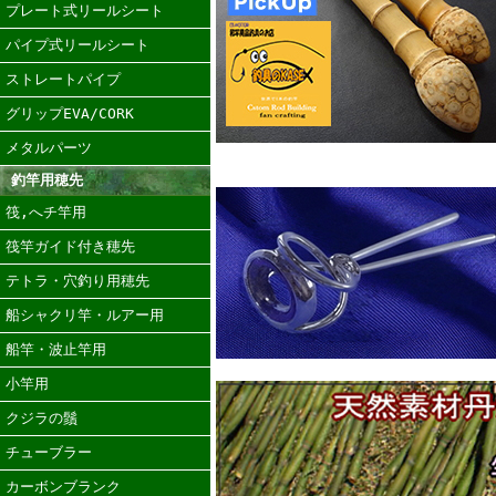
プレート式リールシート
パイプ式リールシート
ストレートパイプ
グリップEVA/CORK
メタルパーツ
釣竿用穂先
筏,へチ竿用
筏竿ガイド付き穂先
テトラ・穴釣り用穂先
船シャクリ竿・ルアー用
船竿・波止竿用
小竿用
クジラの鬚
チューブラー
カーボンブランク