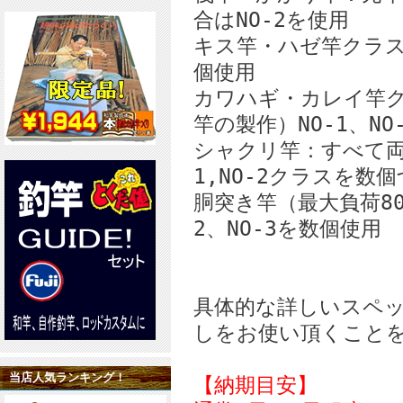
合はNO-2を使用
キス竿・ハゼ竿クラス：
個使用
カワハギ・カレイ竿ク
竿の製作）NO-1、NO
シャクリ竿：すべて両
1,NO-2クラスを数
胴突き竿（最大負荷80
2、NO-3を数個使用
具体的な詳しいスペ
しをお使い頂くこと
当店人気ランキング！
【納期目安】