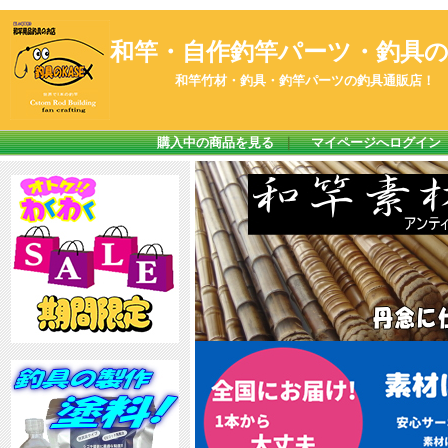
和竿・自作釣竿パーツ・釣具のK
和竿竹材・釣具・釣竿パーツの釣具通販店！
購入中の商品を見る
｜
マイページへログイン