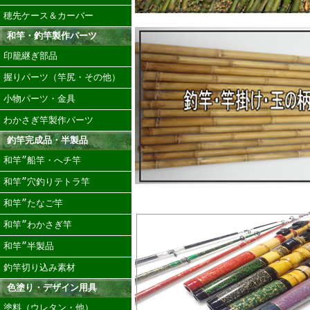
穂先ケース＆カーバー
和竿・釣竿製作パーツ
印籠継ぎ部品
握りパーツ（竿尻・その他）
小物パーツ・金具
わかさぎ竿製作パーツ
釣竿完成品・半製品
和竿”船竿・へチ竿
和竿”穴釣りテトラ竿
和竿”たなご竿
和竿”わかさぎ竿
和竿”半製品
釣竿切り込み素材
色塗り・デザイン用具
塗料（ウレタン・他）