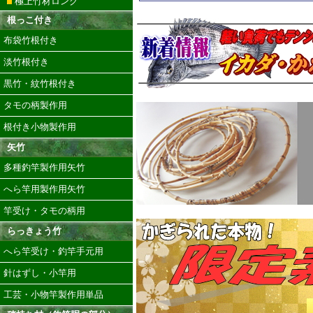
極上竹材ロング
根っこ付き
布袋竹根付き
淡竹根付き
黒竹・紋竹根付き
タモの柄製作用
根付き小物製作用
矢竹
多種釣竿製作用矢竹
へら竿用製作用矢竹
竿受け・タモの柄用
らっきょう竹
へら竿受け・釣竿手元用
針はずし・小竿用
工芸・小物竿製作用単品