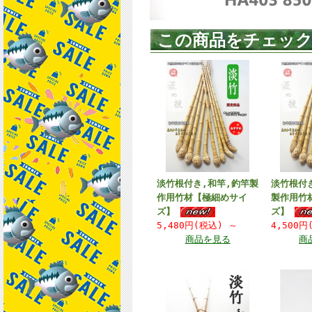
この商品をチェッ
淡竹根付き,和竿,釣竿製
淡竹根付
作用竹材【極細めサイ
製作用竹
ズ】
ズ】
5,480円(税込)
～
4,500
商品を見る
商