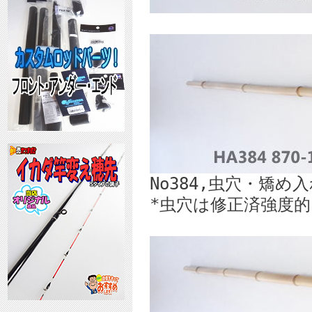
No384,虫穴・矯
*虫穴は修正済強度