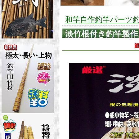
和竿自作釣竿パーツ釣具
淡竹根付き釣竿製作
ズ万能タイプ(2)