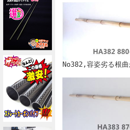
No382,容姿劣る