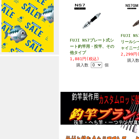
FUJI N
FUJI NS7プレート式シ
リールシ
ート釣竿用・投竿、その
ャイニー
他タイプ
2,299円
1,881円(税込)
購入
購入数
個