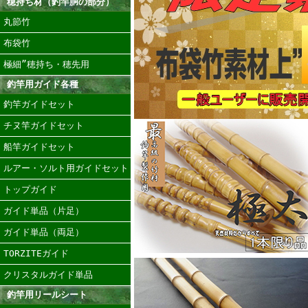
穂持ち材（釣竿胴の部分）
丸節竹
布袋竹
極細”穂持ち・穂先用
釣竿用ガイド各種
釣竿ガイドセット
チヌ竿ガイドセット
船竿ガイドセット
ルアー・ソルト用ガイドセット
トップガイド
ガイド単品（片足）
ガイド単品（両足）
TORZITEガイド
クリスタルガイド単品
釣竿用リールシート