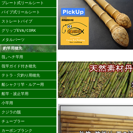
プレート式リールシート
パイプ式リールシート
ストレートパイプ
グリップEVA/CORK
メタルパーツ
釣竿用穂先
筏,へチ竿用
筏竿ガイド付き穂先
テトラ・穴釣り用穂先
船シャクリ竿・ルアー用
船竿・波止竿用
小竿用
クジラの鬚
チューブラー
カーボンブランク