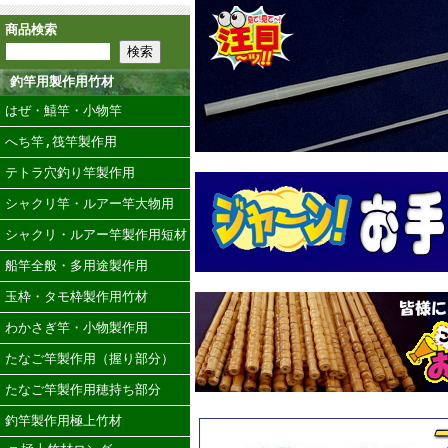
商品検索
釣竿用製作用竹材
はぜ・鱚竿・小物竿
へち竿,筏竿製作用
テトラ穴釣り竿製作用
シャクリ竿・ルアー竿大物用
シャクリ・ルアー竿製作用短材
船竿全般・多用途製作用
玉枠・タモ枠製作用竹材
わかさぎ竿・小物製作用
たなご竿製作用（握り部分）
たなご竿製作用穂持ち部分
釣竿製作用極上竹材