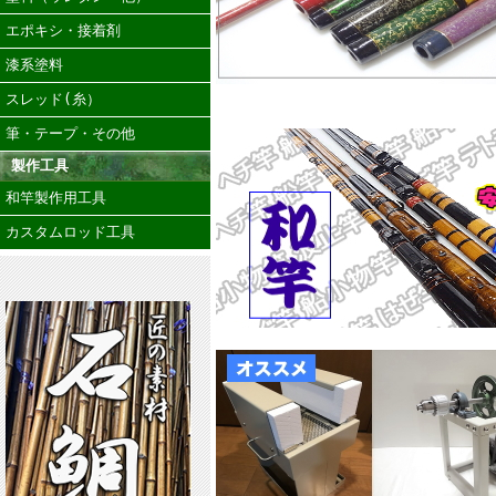
エポキシ・接着剤
漆系塗料
スレッド(糸）
筆・テープ・その他
製作工具
和竿製作用工具
カスタムロッド工具