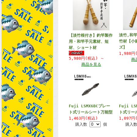
淡竹,和
【淡竹根付き】釣竿製作
竹材【小
用・和竿手元素材、短
ズ】
材、ショート材
1,980
5,980円(税込)
～
商
商品を見る
Fuji LSMX6BCプレー
Fuji L
ト式リールシート万能型
ト式リー
1,463円(税込)
1,097円
購入数
個
購入