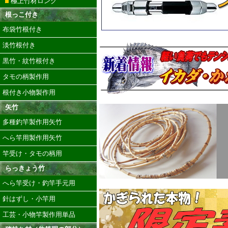
極上竹材ロング
根っこ付き
布袋竹根付き
淡竹根付き
黒竹・紋竹根付き
タモの柄製作用
根付き小物製作用
矢竹
多種釣竿製作用矢竹
へら竿用製作用矢竹
竿受け・タモの柄用
らっきょう竹
へら竿受け・釣竿手元用
針はずし・小竿用
工芸・小物竿製作用単品