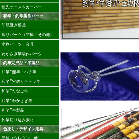
穂先ケース＆カーバー
和竿・釣竿製作パーツ
印籠継ぎ部品
握りパーツ（竿尻・その他）
小物パーツ・金具
わかさぎ竿製作パーツ
釣竿完成品・半製品
和竿”船竿・へチ竿
和竿”穴釣りテトラ竿
和竿”たなご竿
和竿”わかさぎ竿
和竿”半製品
釣竿切り込み素材
色塗り・デザイン用具
塗料（ウレタン・他）