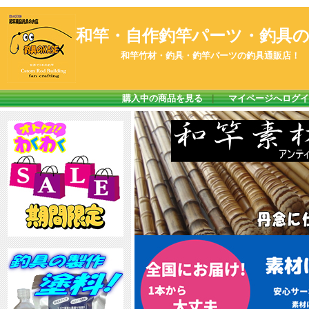
和竿・自作釣竿パーツ・釣具のK
和竿竹材・釣具・釣竿パーツの釣具通販店！
購入中の商品を見る
｜
マイページへログイ