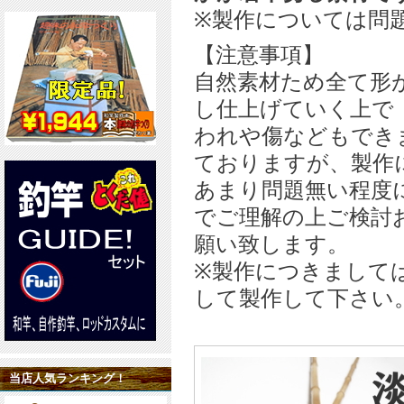
※製作については問
【注意事項】
自然素材ため全て形
し仕上げていく上で
われや傷などもでき
ておりますが、製作
あまり問題無い程度
でご理解の上ご検討
願い致します。
※製作につきまして
して製作して下さい
当店人気ランキング！