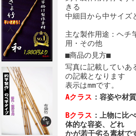
きる
中細目から中サイズ
主な製作用途：ヘチ
用・その他
■商品の見方■
写真に記載していあ
の記載となります
表示はmmです。
Aクラス
：容姿や材
Bクラス
：上物に比
体的な容姿、どれ
かが若干劣る素材で