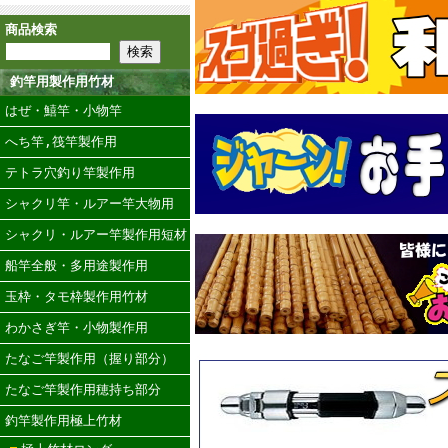
商品検索
釣竿用製作用竹材
はぜ・鱚竿・小物竿
へち竿,筏竿製作用
テトラ穴釣り竿製作用
シャクリ竿・ルアー竿大物用
シャクリ・ルアー竿製作用短材
船竿全般・多用途製作用
玉枠・タモ枠製作用竹材
わかさぎ竿・小物製作用
たなご竿製作用（握り部分）
たなご竿製作用穂持ち部分
釣竿製作用極上竹材