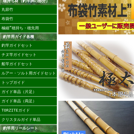
穂持ち材（釣竿胴の部分）
丸節竹
布袋竹
極細”穂持ち・穂先用
釣竿用ガイド各種
釣竿ガイドセット
チヌ竿ガイドセット
船竿ガイドセット
ルアー・ソルト用ガイドセット
トップガイド
ガイド単品（片足）
ガイド単品（両足）
TORZITEガイド
クリスタルガイド単品
釣竿用リールシート