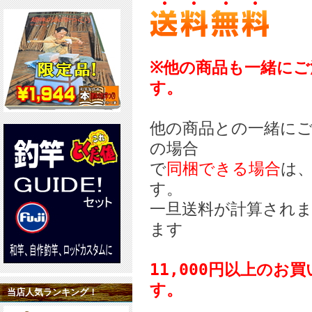
※他の商品も一緒にご
す。
他の商品との一緒に
の場合
で
同梱できる場合
は
す。
一旦送料が計算され
ます
11,000円以上の
す。
当店人気ランキング！