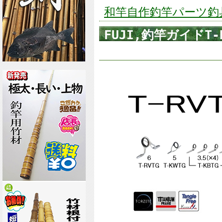
和竿自作釣竿パーツ釣具の
FUJI,釣竿ガイドT-
船カワハギセット