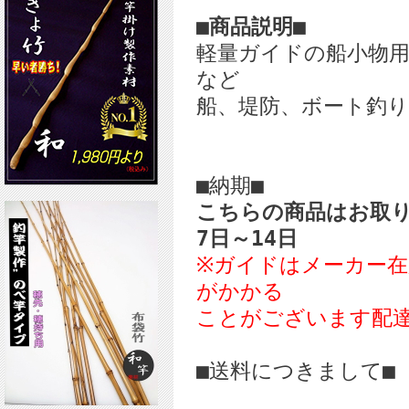
■商品説明■
軽量ガイドの船小物
など
船、堤防、ボート釣
■納期■
こちらの商品はお取
7日～14日
※ガイドはメーカー
がかかる
ことがございます配
■送料につきまして■