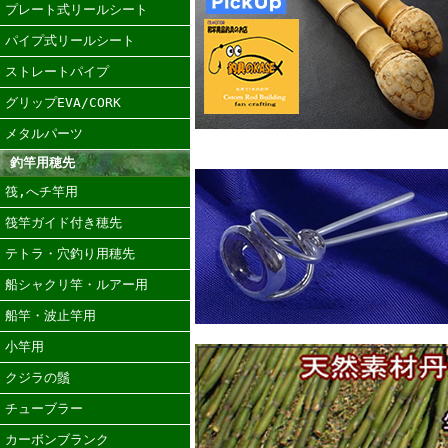
プレート式リールシート
パイプ式リールシート
ストレートパイプ
グリップEVA/CORK
メタルパーツ
釣竿用穂先
筏,へチ竿用
筏竿ガイド付き穂先
テトラ・穴釣り用穂先
船シャクリ竿・ルアー用
船竿・波止竿用
小竿用
クジラの鬚
チューブラー
カーボンブランク