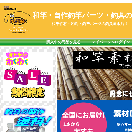
和竿・自作釣竿パーツ・釣具のK
和竿竹材・釣具・釣竿パーツの釣具通販店！
購入中の商品を見る
｜
マイページへログイン