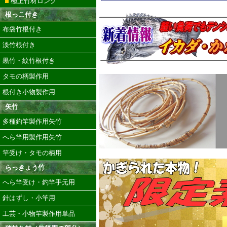
極上竹材ロング
根っこ付き
布袋竹根付き
淡竹根付き
黒竹・紋竹根付き
タモの柄製作用
根付き小物製作用
矢竹
多種釣竿製作用矢竹
へら竿用製作用矢竹
竿受け・タモの柄用
らっきょう竹
へら竿受け・釣竿手元用
針はずし・小竿用
工芸・小物竿製作用単品