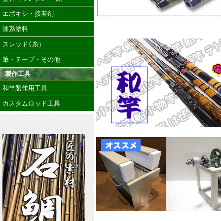
エポキシ・接着剤
漆系塗料
スレッド(糸）
筆・テープ・その他
製作工具
和竿製作用工具
カスタムロッド工具