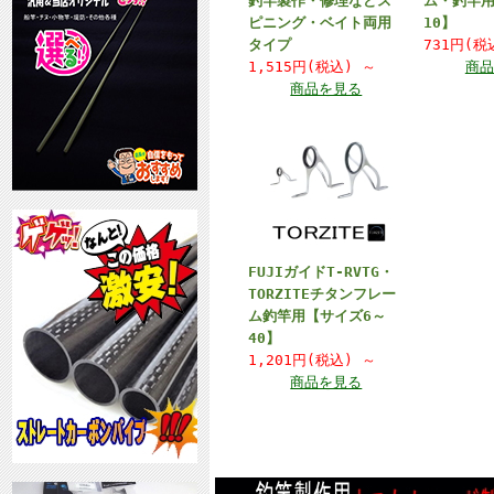
釣竿製作・修理などス
ム・釣竿用
ピニング・ベイト両用
10】
タイプ
731円(
1,515円(税込)
～
商品
商品を見る
FUJIガイドT-RVTG・
TORZITEチタンフレー
ム釣竿用【サイズ6～
40】
1,201円(税込)
～
商品を見る