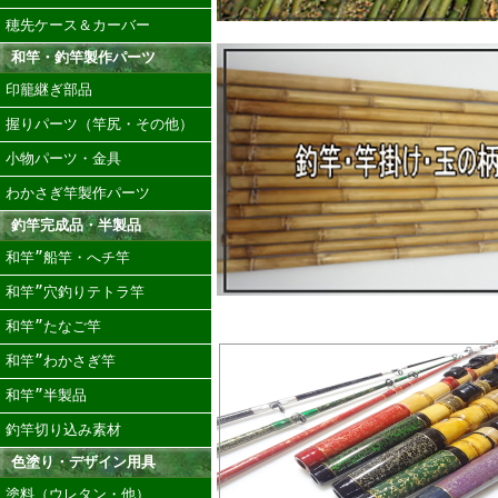
穂先ケース＆カーバー
和竿・釣竿製作パーツ
印籠継ぎ部品
握りパーツ（竿尻・その他）
小物パーツ・金具
わかさぎ竿製作パーツ
釣竿完成品・半製品
和竿”船竿・へチ竿
和竿”穴釣りテトラ竿
和竿”たなご竿
和竿”わかさぎ竿
和竿”半製品
釣竿切り込み素材
色塗り・デザイン用具
塗料（ウレタン・他）