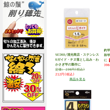
釣
SEIKO/清光商店・ステンレス
和
Uガイド・チヌ落とし込み・わ
に
かさぎ竿の製作に
39
定価:
236円(税込)
212円(税込)
商品を見る