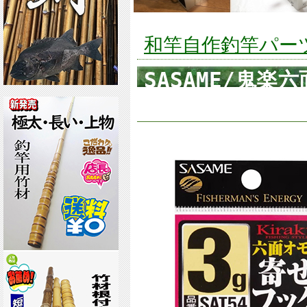
和竿自作釣竿パーツ釣
SASAME/鬼
釣りなどに