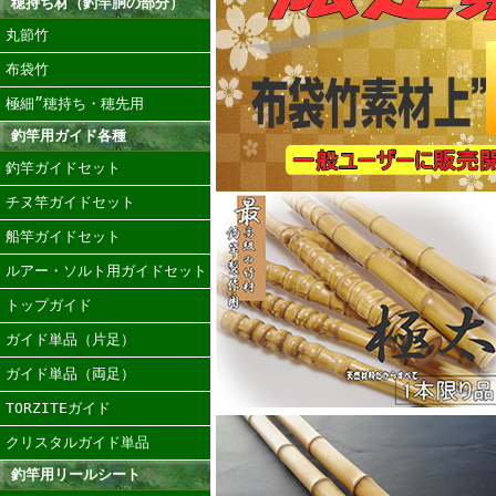
穂持ち材（釣竿胴の部分）
丸節竹
布袋竹
極細”穂持ち・穂先用
釣竿用ガイド各種
釣竿ガイドセット
チヌ竿ガイドセット
船竿ガイドセット
ルアー・ソルト用ガイドセット
トップガイド
ガイド単品（片足）
ガイド単品（両足）
TORZITEガイド
クリスタルガイド単品
釣竿用リールシート