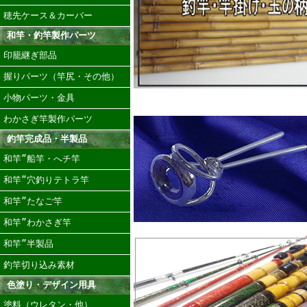
穂先ケース＆カーバー
和竿・釣竿製作パーツ
印籠継ぎ部品
握りパーツ（竿尻・その他）
小物パーツ・金具
わかさぎ竿製作パーツ
釣竿完成品・半製品
和竿”船竿・へチ竿
和竿”穴釣りテトラ竿
和竿”たなご竿
和竿”わかさぎ竿
和竿”半製品
釣竿切り込み素材
色塗り・デザイン用具
塗料（ウレタン・他）