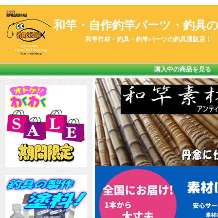
和竿・自作釣竿パーツ・釣具のK
和竿竹材・釣具・釣竿パーツの釣具通販店！
購入中の商品を見る