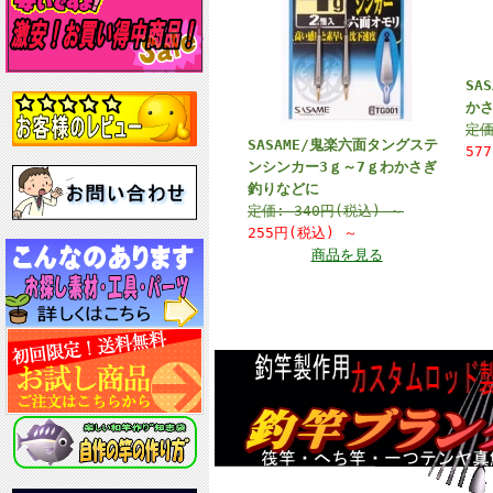
SA
か
定
SASAME/鬼楽六面タングステ
57
ンシンカー3ｇ～7ｇわかさぎ
釣りなどに
定価:
340円(税込)
～
255円(税込)
～
商品を見る