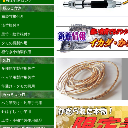
極上竹材ロング
根っこ付き
布袋竹根付き
淡竹根付き
黒竹・紋竹根付き
タモの柄製作用
根付き小物製作用
矢竹
多種釣竿製作用矢竹
へら竿用製作用矢竹
竿受け・タモの柄用
らっきょう竹
へら竿受け・釣竿手元用
針はずし・小竿用
工芸・小物竿製作用単品