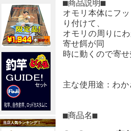
■商品説明■
オモリ本体にフッ
り付けて、
オモリの周りにわ
寄せ餌が同
時に動くので寄せ
主な使用途：わか
■商品名■
当店人気ランキング！