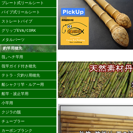
プレート式リールシート
パイプ式リールシート
ストレートパイプ
グリップEVA/CORK
メタルパーツ
釣竿用穂先
筏,へチ竿用
筏竿ガイド付き穂先
テトラ・穴釣り用穂先
船シャクリ竿・ルアー用
船竿・波止竿用
小竿用
クジラの鬚
チューブラー
カーボンブランク