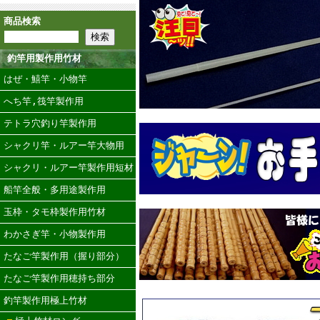
商品検索
釣竿用製作用竹材
はぜ・鱚竿・小物竿
へち竿,筏竿製作用
テトラ穴釣り竿製作用
シャクリ竿・ルアー竿大物用
シャクリ・ルアー竿製作用短材
船竿全般・多用途製作用
玉枠・タモ枠製作用竹材
わかさぎ竿・小物製作用
たなご竿製作用（握り部分）
たなご竿製作用穂持ち部分
釣竿製作用極上竹材