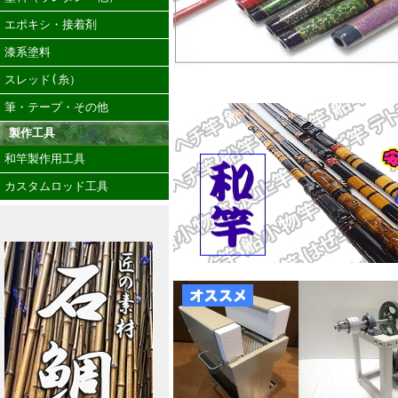
エポキシ・接着剤
漆系塗料
スレッド(糸）
筆・テープ・その他
製作工具
和竿製作用工具
カスタムロッド工具