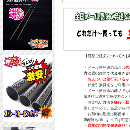
【商品ご注文についてのお
・メール便発送の場合は
代
方法選択画面で代金引き支
お支払いは銀行振り込み
・代金引換発送をご利用の
・メール便発送の商品でも
※送料は通常宅急便料金と
・お支払い方法を
銀行・郵
致しますので、当店からの
・お荷物の配達は郵便ポス
※配達地域によっては宅急
・
通常の宅急便発送商品
と