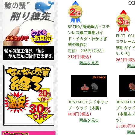
SEIKO/清光商店・ステ
ンレス線二重巻ガイ
FUJI C
ド・イカダ・わかさぎ
スフレー
竿の製作に
竿用ガイ
定価:
236円(税込)
3.5-8】
212円(税込)
261円(
商品を見る
商品
JUSTACEエンドキャッ
JUSTAC
プ・ウッド（木製）
プ・ウッ
660円(税込)
（木製＆
商品を見る
ツ）
1,100円
商品