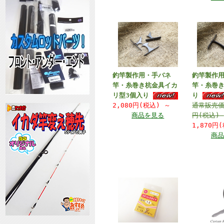
釣竿製作用・手バネ
釣竿製作
竿・糸巻き杭金具イカ
竿・糸巻き
リ型3個入り
り
2,080円(税込)
～
通常販売
商品を見る
円(税込)
1,870円
商品