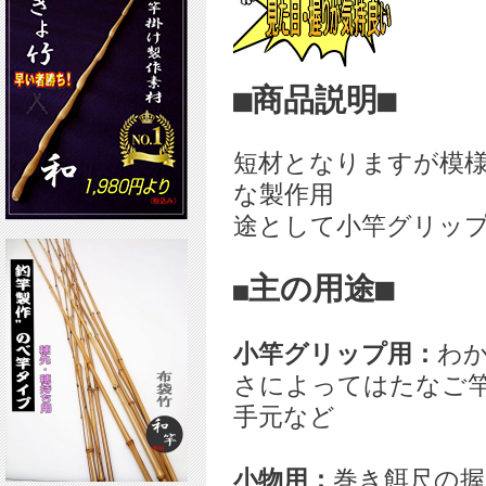
■商品説明■
短材となりますが模
な製作用
途として小竿グリッ
主の用途■
■
小竿グリップ用：
わ
さによってはたなご
手元など
小物用：
巻き餌尺の握