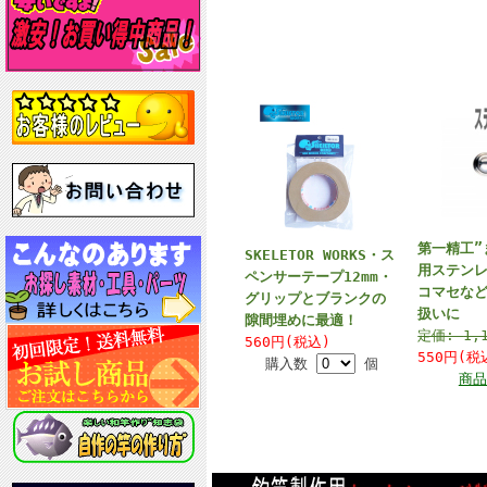
第一精工”
SKELETOR WORKS・ス
用ステン
ペンサーテープ12mm・
コマセな
グリップとブランクの
扱いに
隙間埋めに最適！
定価:
1,
560円(税込)
550円(税
購入数
個
商品