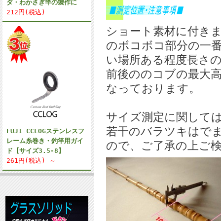
ダ・わかさぎ竿の製作に
212円(税込)
ショート素材に付き
のボコボコ部分の一
い場所ある程度長さの
前後ののコブの最大
なっております。
サイズ測定に関して
若干のバラツキはで
FUJI CCLOGステンレスフ
レーム糸巻き・釣竿用ガイ
ので、ご了承の上ご検
ド【サイズ3.5-8】
261円(税込) ～