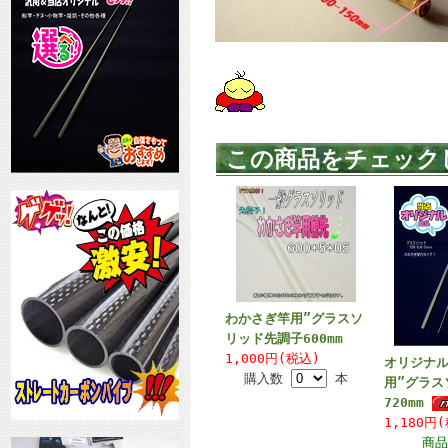
この商品をチェック
わかさぎ竿用”グラスソ
リッド先調子600mm
1,000円(税込)
オリジナ
購入数
本
用”グラス
720mm
1,180円
商品