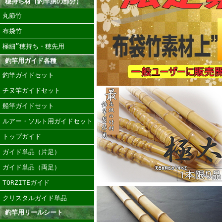
穂持ち材（釣竿胴の部分）
丸節竹
布袋竹
極細”穂持ち・穂先用
釣竿用ガイド各種
釣竿ガイドセット
チヌ竿ガイドセット
船竿ガイドセット
ルアー・ソルト用ガイドセット
トップガイド
ガイド単品（片足）
ガイド単品（両足）
TORZITEガイド
クリスタルガイド単品
釣竿用リールシート