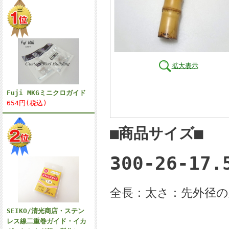
拡大表示
Fuji MKGミニクロガイド
654円(税込)
■商品サイズ■
300-26-17.
全長：太さ：先外径の順
SEIKO/清光商店・ステン
レス線二重巻ガイド・イカ