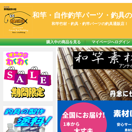
和竿・自作釣竿パーツ・釣具のK
和竿竹材・釣具・釣竿パーツの釣具通販店！
購入中の商品を見る
｜
マイページへログイン