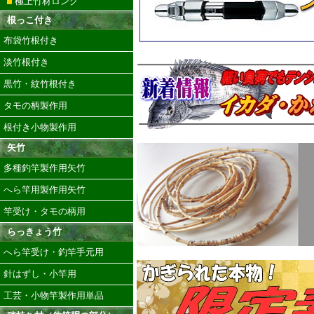
極上竹材ロング
根っこ付き
布袋竹根付き
淡竹根付き
黒竹・紋竹根付き
タモの柄製作用
根付き小物製作用
矢竹
多種釣竿製作用矢竹
へら竿用製作用矢竹
竿受け・タモの柄用
らっきょう竹
へら竿受け・釣竿手元用
針はずし・小竿用
工芸・小物竿製作用単品