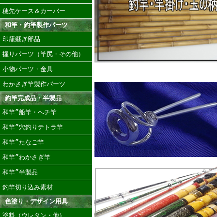
穂先ケース＆カーバー
和竿・釣竿製作パーツ
印籠継ぎ部品
握りパーツ（竿尻・その他）
小物パーツ・金具
わかさぎ竿製作パーツ
釣竿完成品・半製品
和竿”船竿・へチ竿
和竿”穴釣りテトラ竿
和竿”たなご竿
和竿”わかさぎ竿
和竿”半製品
釣竿切り込み素材
色塗り・デザイン用具
塗料（ウレタン・他）