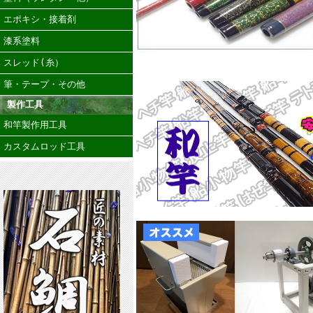
エポキシ・接着剤
漆系塗料
スレッド(糸）
筆・テープ・その他
製作工具
和竿製作用工具
カスタムロッド工具