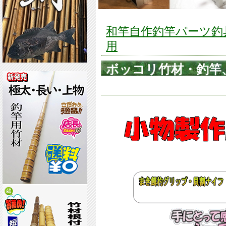
和竿自作釣竿パーツ釣具の
用
ボッコリ竹材・釣竿、釣
番号ko454】