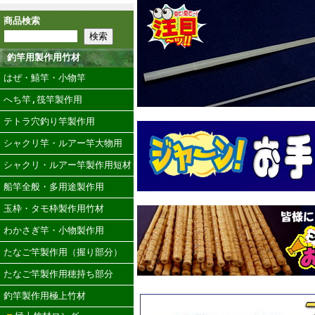
商品検索
釣竿用製作用竹材
はぜ・鱚竿・小物竿
へち竿,筏竿製作用
テトラ穴釣り竿製作用
シャクリ竿・ルアー竿大物用
シャクリ・ルアー竿製作用短材
船竿全般・多用途製作用
玉枠・タモ枠製作用竹材
わかさぎ竿・小物製作用
たなご竿製作用（握り部分）
たなご竿製作用穂持ち部分
釣竿製作用極上竹材