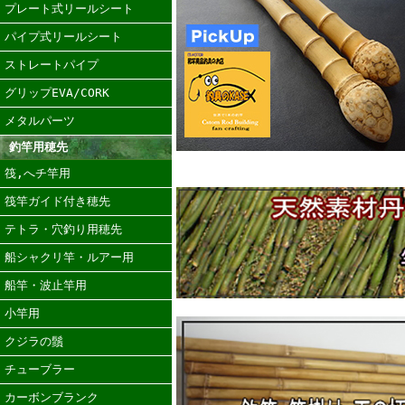
プレート式リールシート
パイプ式リールシート
ストレートパイプ
グリップEVA/CORK
メタルパーツ
釣竿用穂先
筏,へチ竿用
筏竿ガイド付き穂先
テトラ・穴釣り用穂先
船シャクリ竿・ルアー用
船竿・波止竿用
小竿用
クジラの鬚
チューブラー
カーボンブランク